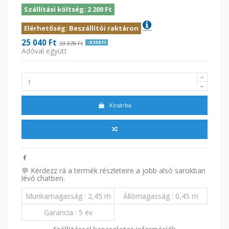
Szállítási költség: 2 200 Ft
Elérhetőség: Beszállítói raktáron
25 040 Ft
33 378 Ft
-8 338 Ft
Adóval együtt
Kosárba
💬 Kérdezz rá a termék részleteire a jobb alsó sarokban
lévő chatben.
Munkamagasság
2,45 m
Állómagasság
0,45 m
Garancia
5 év