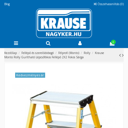
Blog
Összehasonlítás (
0
)
0
Kezdőlap
Fellépő és szerelődobogó
Félprofi (Monto)
Rolly
Krause
Monto Rolly Gurítható Lépcsőfokos Fellépő 2X2 Fokos Sárga
Kedvezményes ár