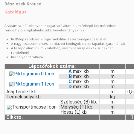
Részletek Krause
Katalógus
A vidám színű, könnyen mozgatható alumínium fellépő két méretben
rendelhető a legkülönbözőbb követelményekhez.
RollStop rendszer = nagy mobilitás és biztonságos használat
A nagy, csúszásmentes, bordázott lábdugók biztos tapadást garantálnak
A fellépő alumínium kivitelben, valamint sárga és kék színekben
rendelhető
Kis helyen tárolható
Lépcsőfokok száma:
A
max. kb.
m
B
max. kb.
m
C
max. kb.
m
D
max. kb.
m
Alapterület kb.
m
0,5
Termék súlya kb.
kg
Szélesség (B) kb.
m
Mélység (T) kb.
m
Hossz (L) kb.
m
Cikksz.
1
Monto Treppy - Rolly
A Krause egy német tradicionális vállalat, amely 1900 óta gyárt létrákat és
Munkamagasság
2,45 m
állványokat. A cég magas minőségű termékeiről és innovatív megoldásairól
Letöltés (810.2k)
ismert az iparban.
Állómagasság
0,45 m