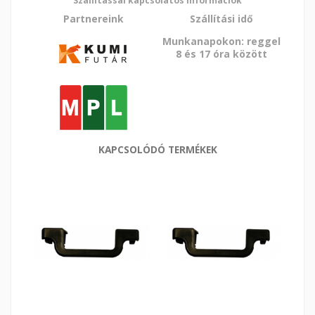
Szállítással kapcsolatos információk
Partnereink
Szállítási idő
Munkanapokon: reggel
8 és 17 óra között
KAPCSOLÓDÓ TERMÉKEK
Ó
Kra
ROLL
FOK
2124
|