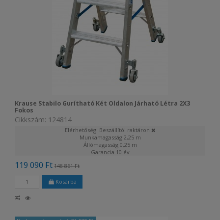
Krause Stabilo Gurítható Két Oldalon Járható Létra 2X3
Fokos
Cikkszám: 124814
Elérhetőség: Beszállítói raktáron
Munkamagasság
2,25 m
Állómagasság
0,25 m
Garancia
10 év
119 090 Ft
148 861 Ft
Kosárba