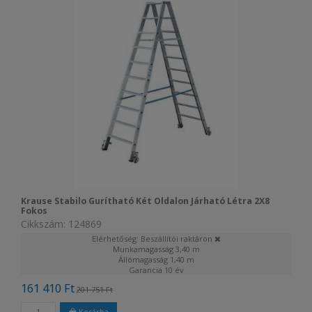
Krause Stabilo Gurítható Két Oldalon Járható Létra 2X8
Fokos
Cikkszám: 124869
Elérhetőség: Beszállítói raktáron
Munkamagasság
3,40 m
Állómagasság
1,40 m
Garancia
10 év
161 410 Ft
201 751 Ft
Kosárba