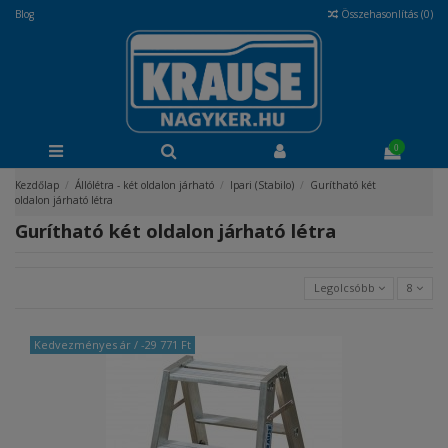
Blog
Összehasonlítás (
0
)
0
Kezdőlap
Állólétra - két oldalon járható
Ipari (Stabilo)
Gurítható két
oldalon járható létra
Gurítható két oldalon járható létra
Legolcsóbb
8
Kedvezményes ár
/ -29 771 Ft