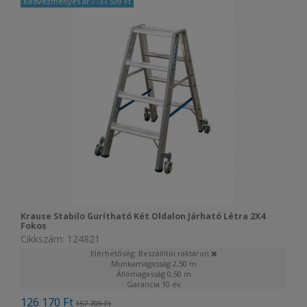
Kedvezményes ár
/ -31 539 Ft
Krause Stabilo Gurítható Két Oldalon Járható Létra 2X4
Fokos
Cikkszám: 124821
Elérhetőség: Beszállítói raktáron
Munkamagasság
2,50 m
Állómagasság
0,50 m
Garancia
10 év
126 170 Ft
157 709 Ft