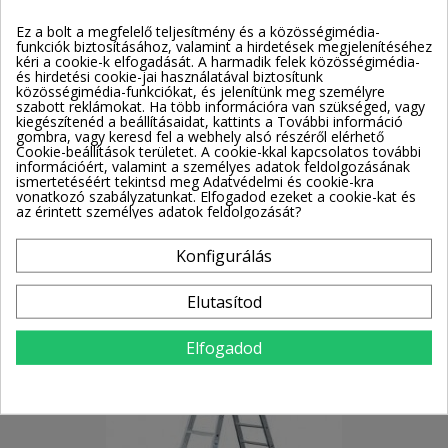
Ez a bolt a megfelelő teljesítmény és a közösségimédia-
funkciók biztosításához, valamint a hirdetések megjelenítéséhez
kéri a cookie-k elfogadását. A harmadik felek közösségimédia-
és hirdetési cookie-jai használatával biztosítunk
Krause Stabilo Gurítható Két Oldalon Járható Létra 2X6
közösségimédia-funkciókat, és jelenítünk meg személyre
Fokos
szabott reklámokat. Ha több információra van szükséged, vagy
Cikkszám: 124845
kiegészítenéd a beállításaidat, kattints a További információ
Elérhetőség: Beszállítói raktáron
gombra, vagy keresd fel a webhely alsó részéről elérhető
SZŰRŐ
Munkamagasság
2,95 m
Cookie-beállítások területet. A cookie-kkal kapcsolatos további
Állómagasság
0,95 m
információért, valamint a személyes adatok feldolgozásának
Garancia
10 év
ismertetéséért tekintsd meg Adatvédelmi és cookie-kra
vonatkozó szabályzatunkat. Elfogadod ezeket a cookie-kat és
143 930 Ft
179 905 Ft
az érintett személyes adatok feldolgozását?
Kosárba
Konfigurálás
Elutasítod
Kedvezményes ár
/ -37 914 Ft
Elfogadod