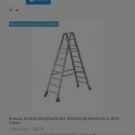
Kedvezményes ár
/ -45 499 Ft
Krause Stabilo Gurítható Két Oldalon Járható Létra 2X10
Fokos
Cikkszám: 124876
Elérhetőség: Beszállítói raktáron