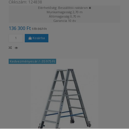
Cikkszám: 124838
Elérhetőség: Beszállítói raktáron
Munkamagasság
2,70 m
Állómagasság
0,70 m
Garancia
10 év
136 300 Ft
170 367 Ft
Kosárba
Kedvezményes ár
/ -35 975 Ft