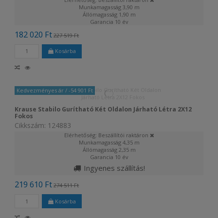
Munkamagasság
3,90 m
Állómagasság
1,90 m
Garancia
10 év
182 020 Ft
227 519 Ft
Kosárba
Kedvezményes ár
/ -54 901 Ft
Krause Stabilo Gurítható Két Oldalon Járható Létra 2X12
Fokos
Cikkszám: 124883
Elérhetőség: Beszállítói raktáron
Munkamagasság
4,35 m
Állómagasság
2,35 m
Garancia
10 év
Ingyenes szállítás!
219 610 Ft
274 511 Ft
Kosárba