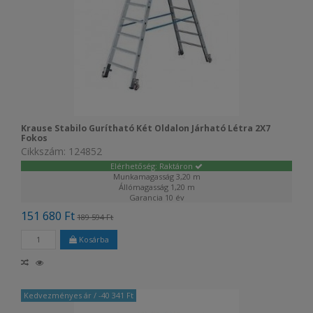
Krause Stabilo Gurítható Két Oldalon Járható Létra 2X7
Fokos
Cikkszám: 124852
Elérhetőség: Raktáron
Munkamagasság
3,20 m
Állómagasság
1,20 m
Garancia
10 év
151 680 Ft
189 594 Ft
Kosárba
Kedvezményes ár
/ -40 341 Ft