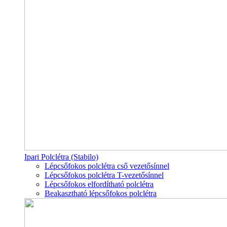
Ipari Polclétra (Stabilo)
Lépcsőfokos polclétra cső vezetősínnel
Lépcsőfokos polclétra T-vezetősínnel
Lépcsőfokos elfordítható polclétra
Beakasztható lépcsőfokos polclétra