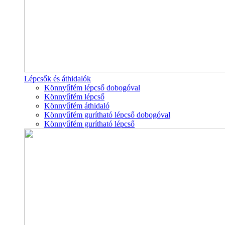
Lépcsők és áthidalók
Könnyűfém lépcső dobogóval
Könnyűfém lépcső
Könnyűfém áthidaló
Könnyűfém gurítható lépcső dobogóval
Könnyűfém gurítható lépcső