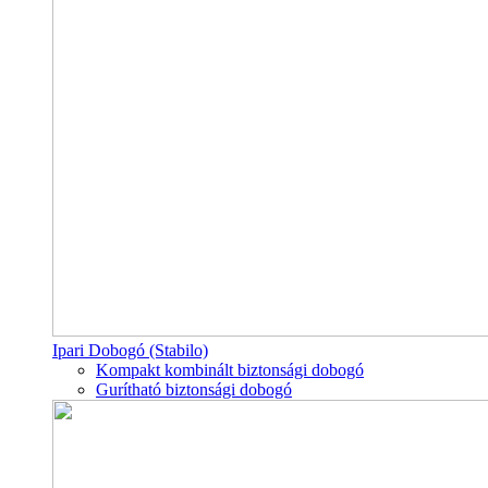
Ipari Dobogó (Stabilo)
Kompakt kombinált biztonsági dobogó
Gurítható biztonsági dobogó