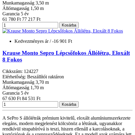
Munkamagasság
3,50 m
Állómagasság
1,50 m
Garancia
5 év
61 780 Ft
77 217 Ft
Kosárba
Kedvezményes ár
/ -16 901 Ft
Krause Monto Sepro Lépcsőfokos Állólétra, Eloxált
8 Fokos
Cikkszám: 124227
Elérhetőség: Beszállítói raktáron
Munkamagasság
3,70 m
Állómagasság
1,70 m
Garancia
5 év
67 630 Ft
84 531 Ft
Kosárba
A SePro S állólétrák prémium kivitelű, eloxált alumíniumszerkezete
elegáns, modern megjelenést kölcsönöz a létrának, ugyanakkor
rendkívül strapabíróvá is teszi, hiszen ellenáll a karcolásoknak, a
korróziónak és a szennyeződéseknek. Ez a modell azok számára lett