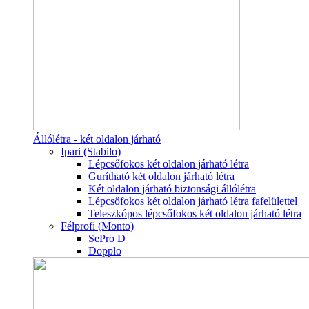
Állólétra - két oldalon járható
Ipari (Stabilo)
Lépcsőfokos két oldalon járható létra
Gurítható két oldalon járható létra
Két oldalon járható biztonsági állólétra
Lépcsőfokos két oldalon járható létra fafelülettel
Teleszkópos lépcsőfokos két oldalon járható létra
Félprofi (Monto)
SePro D
Dopplo