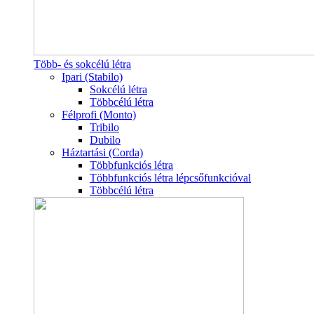
Több- és sokcélú létra
Ipari (Stabilo)
Sokcélú létra
Többcélú létra
Félprofi (Monto)
Tribilo
Dubilo
Háztartási (Corda)
Többfunkciós létra
Többfunkciós létra lépcsőfunkcióval
Többcélú létra