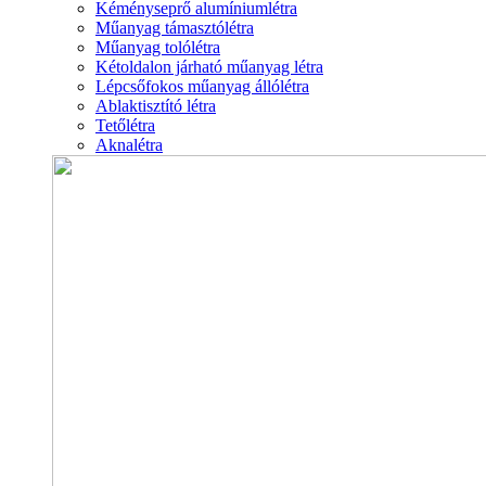
Kéményseprő alumíniumlétra
Műanyag támasztólétra
Műanyag tolólétra
Kétoldalon járható műanyag létra
Lépcsőfokos műanyag állólétra
Ablaktisztító létra
Tetőlétra
Aknalétra