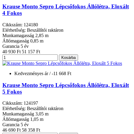
Krause Monto Sepro Lépcsőfokos Állólétra, Eloxált
4 Fokos
Cikkszám: 124180
Elérhetőség: Beszállítói raktáron
Munkamagasság
2,85 m
Állómagasság
0,85 m
Garancia
5 év
40 930 Ft
51 157 Ft
Kosárba
Kedvezményes ár
/ -11 668 Ft
Krause Monto Sepro Lépcsőfokos Állólétra, Eloxált
5 Fokos
Cikkszám: 124197
Elérhetőség: Beszállítói raktáron
Munkamagasság
3,05 m
Állómagasság
1,05 m
Garancia
5 év
46 690 Ft
58 358 Ft