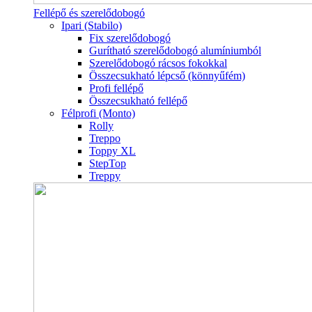
Fellépő és szerelődobogó
Ipari (Stabilo)
Fix szerelődobogó
Gurítható szerelődobogó alumíniumból
Szerelődobogó rácsos fokokkal
Összecsukható lépcső (könnyűfém)
Profi fellépő
Összecsukható fellépő
Félprofi (Monto)
Rolly
Treppo
Toppy XL
StepTop
Treppy