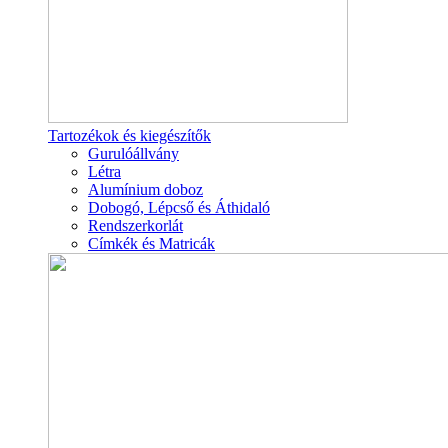
Tartozékok és kiegészítők
Gurulóállvány
Létra
Alumínium doboz
Dobogó, Lépcső és Áthidaló
Rendszerkorlát
Címkék és Matricák