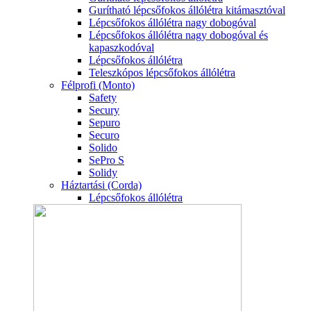
Gurítható lépcsőfokos állólétra kitámasztóval
Lépcsőfokos állólétra nagy dobogóval
Lépcsőfokos állólétra nagy dobogóval és
kapaszkodóval
Lépcsőfokos állólétra
Teleszkópos lépcsőfokos állólétra
Félprofi (Monto)
Safety
Secury
Sepuro
Securo
Solido
SePro S
Solidy
Háztartási (Corda)
Lépcsőfokos állólétra