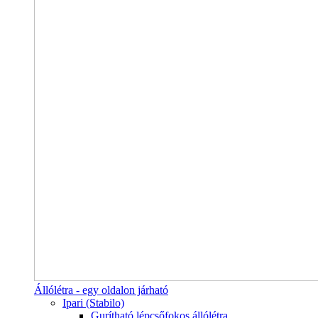
Állólétra - egy oldalon járható
Ipari (Stabilo)
Gurítható lépcsőfokos állólétra