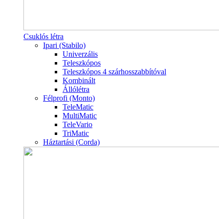
Csuklós létra
Ipari (Stabilo)
Univerzális
Teleszkópos
Teleszkópos 4 szárhosszabbítóval
Kombinált
Állólétra
Félprofi (Monto)
TeleMatic
MultiMatic
TeleVario
TriMatic
Háztartási (Corda)