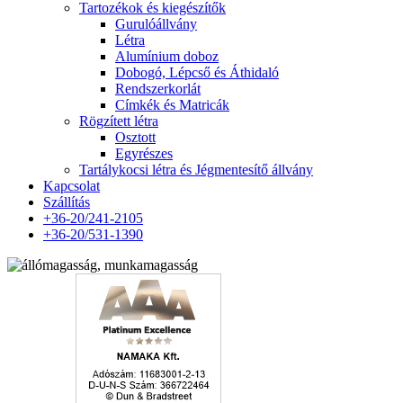
Tartozékok és kiegészítők
Gurulóállvány
Létra
Alumínium doboz
Dobogó, Lépcső és Áthidaló
Rendszerkorlát
Címkék és Matricák
Rögzített létra
Osztott
Egyrészes
Tartálykocsi létra és Jégmentesítő állvány
Kapcsolat
Szállítás
+36-20/241-2105
+36-20/531-1390