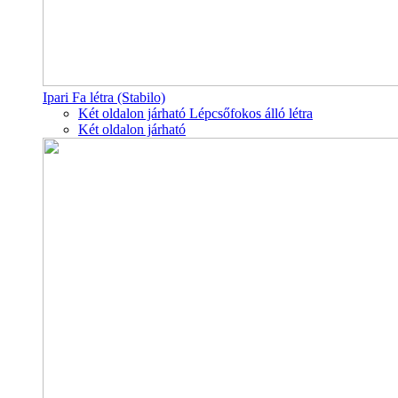
Ipari Fa létra (Stabilo)
Két oldalon járható Lépcsőfokos álló létra
Két oldalon járható