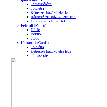
Támasztólétra
Tolólétra
Kétrészes húzóköteles létra
Háromrészes húzóköteles létra
Lépcsőfokos támasztólétra
Félprofi (Monto)
Fabilo
Robilo
Sibilo
Háztartási (Corda)
Tolólétra
Kétrészes húzóköteles létra
Támasztólétra