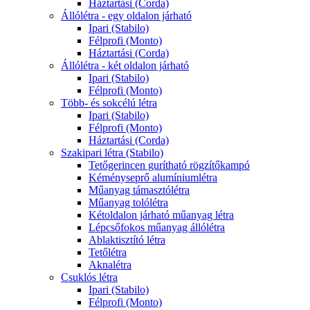
Háztartási (Corda)
Állólétra - egy oldalon járható
Ipari (Stabilo)
Félprofi (Monto)
Háztartási (Corda)
Állólétra - két oldalon járható
Ipari (Stabilo)
Félprofi (Monto)
Több- és sokcélú létra
Ipari (Stabilo)
Félprofi (Monto)
Háztartási (Corda)
Szakipari létra (Stabilo)
Tetőgerincen gurítható rögzítőkampó
Kéményseprő alumíniumlétra
Műanyag támasztólétra
Műanyag tolólétra
Kétoldalon járható műanyag létra
Lépcsőfokos műanyag állólétra
Ablaktisztító létra
Tetőlétra
Aknalétra
Csuklós létra
Ipari (Stabilo)
Félprofi (Monto)