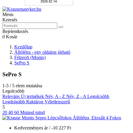
Menu
Keresés
Bejelentkezés
0
Kosár
Kezdőlap
Állólétra - egy oldalon járható
Félprofi (Monto)
SePro S
SePro S
1-5 / 5 elem mutatása
Legolcsóbb
Releváns
Új termékek
Név, A - Z
Név, Z - A
Legolcsóbb
Legdrágább
Raktáron
Véletlenszerű
5
20
40
60
Mutasd mind
Kedvezményes ár
/ -10 227 Ft