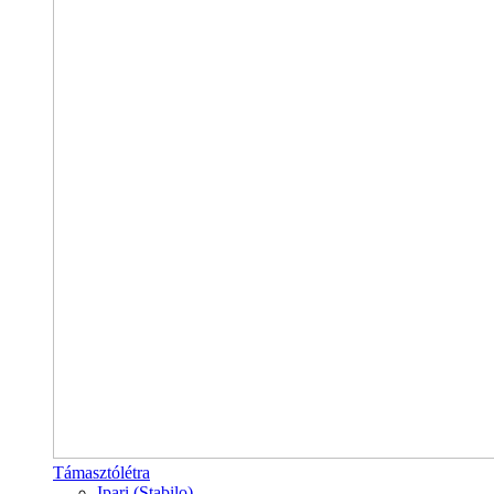
Támasztólétra
Ipari (Stabilo)