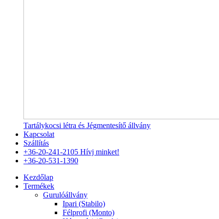
Tartálykocsi létra és Jégmentesítő állvány
Kapcsolat
Szállítás
+36-20-241-2105
Hívj minket!
+36-20-531-1390
Kezdőlap
Termékek
Gurulóállvány
Ipari (Stabilo)
Félprofi (Monto)