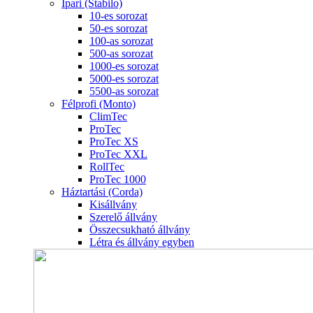
Ipari (Stabilo)
10-es sorozat
50-es sorozat
100-as sorozat
500-as sorozat
1000-es sorozat
5000-es sorozat
5500-as sorozat
Félprofi (Monto)
ClimTec
ProTec
ProTec XS
ProTec XXL
RollTec
ProTec 1000
Háztartási (Corda)
Kisállvány
Szerelő állvány
Összecsukható állvány
Létra és állvány egyben