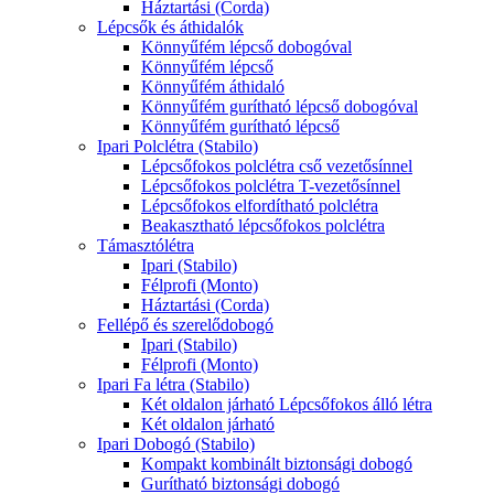
Háztartási (Corda)
Lépcsők és áthidalók
Könnyűfém lépcső dobogóval
Könnyűfém lépcső
Könnyűfém áthidaló
Könnyűfém gurítható lépcső dobogóval
Könnyűfém gurítható lépcső
Ipari Polclétra (Stabilo)
Lépcsőfokos polclétra cső vezetősínnel
Lépcsőfokos polclétra T-vezetősínnel
Lépcsőfokos elfordítható polclétra
Beakasztható lépcsőfokos polclétra
Támasztólétra
Ipari (Stabilo)
Félprofi (Monto)
Háztartási (Corda)
Fellépő és szerelődobogó
Ipari (Stabilo)
Félprofi (Monto)
Ipari Fa létra (Stabilo)
Két oldalon járható Lépcsőfokos álló létra
Két oldalon járható
Ipari Dobogó (Stabilo)
Kompakt kombinált biztonsági dobogó
Gurítható biztonsági dobogó