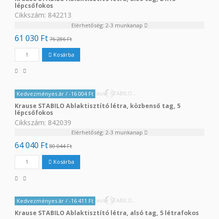
lépcsőfokos
Cikkszám: 842213
Elérhetőség: 2-3 munkanap
61 030 Ft
76 286 Ft
Kosárba
Kedvezményes ár
/ -16 004 Ft
Krause STABILO Ablaktisztító létra, közbenső tag, 5
lépcsőfokos
Cikkszám: 842039
Elérhetőség: 2-3 munkanap
64 040 Ft
80 044 Ft
Kosárba
Kedvezményes ár
/ -16 411 Ft
Krause STABILO Ablaktisztító létra, alsó tag, 5 létrafokos