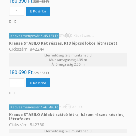
180 390 Ft
225 483 Ft
Kosárba
Kedvezményes ár
/ -45 163 Ft
Krause STABILO Két részes, R13 lépcsőfokos létraszett
Cikkszám: 842244
Elérhetőség: 2-3 munkanap
Munkamagasság
4,35 m
Állómagasság
2,35 m
180 690 Ft
225 853 Ft
Kosárba
Kedvezményes ár
/ -48 786 Ft
Krause STABILO Ablaktisztító létra, három részes készlet,
létrafokos
Cikkszám: 842350
Elérhetőség: 2-3 munkanap