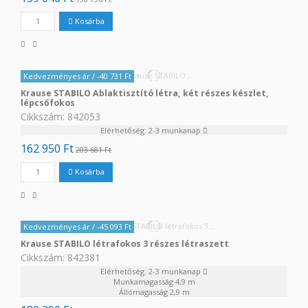
Kosárba
Kedvezményes ár
/ -40 731 Ft
Krause STABILO Ablaktisztító létra, két részes készlet,
lépcsőfokos
Cikkszám: 842053
Elérhetőség: 2-3 munkanap
162 950 Ft
203 681 Ft
Kosárba
Kedvezményes ár
/ -45 093 Ft
Krause STABILO létrafokos 3 részes létraszett
Cikkszám: 842381
Elérhetőség: 2-3 munkanap
Munkamagasság
4,9 m
Állómagasság
2,9 m