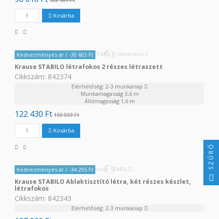
Kosárba
Kedvezményes ár
/ -30 603 Ft
Krause STABILO létrafokos 2 részes létraszett
Cikkszám: 842374
Elérhetőség: 2-3 munkanap
Munkamagasság
3,6 m
Állómagasság
1,6 m
122 430 Ft
153 033 Ft
Kosárba
SZŰRŐ
Kedvezményes ár
/ -34 295 Ft
Krause STABILO Ablaktisztító létra, két részes készlet,
létrafokos
Cikkszám: 842343
Elérhetőség: 2-3 munkanap