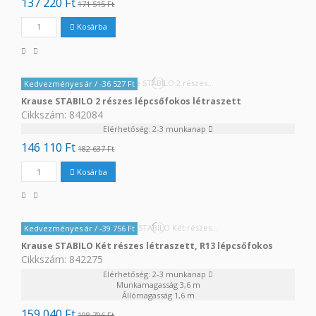
137 220 Ft
171 515 Ft
Kosárba
Kedvezményes ár
/ -36 527 Ft
Krause STABILO 2 részes lépcsőfokos létraszett
Cikkszám: 842084
Elérhetőség: 2-3 munkanap
146 110 Ft
182 637 Ft
Kosárba
Kedvezményes ár
/ -39 756 Ft
Krause STABILO Két részes létraszett, R13 lépcsőfokos
Cikkszám: 842275
Elérhetőség: 2-3 munkanap
Munkamagasság
3,6 m
Állómagasság
1,6 m
159 040 Ft
198 796 Ft