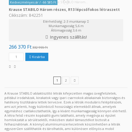
Kedvezményes ár
/ -66 585 Ft
Krause STABILO Három részes, R13 lépcsőfokos létraszett
Cikkszám: 842251
Elérhetőség: 2-3 munkanap
Munkamagasság
5,6 m
Állómagasság
3,6 m
Ingyenes szállítás!
266 370 Ft
332 955 Ft
Kosárba
1
2
A Krause STABILO ablaktisztító létrák kifejezetten magas üvegfelületek,
például irodaházak, kirakatok vagy ipari csarnokok ablakainak biztonságos és
hatékony tisztítására lettek tervezve. Ezek a létrák moduláris felépítésűek,
ami azt jelenti, hogy különböző hosszúságú elemekből állnak, amelyek
egymáshoz csatlakoztathatók, így a kívánt munkamagasság könnyen elérhető.
A létra felső részén kopásálló gumi található, amely megóvja az épület
homlokzatát a sérülésektől, miközben stabil támasztékot biztosít a
felhasználónak. A könnyű alumíniumszerkezetnek köszönhetően a létrák
egyszerűen szállíthatók és tárolhatók, ami különösen előnyös a mobil