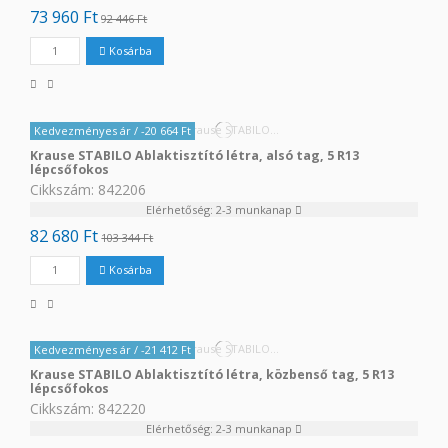
73 960 Ft
92 446 Ft
Kosárba
Kedvezményes ár
/ -20 664 Ft
Krause STABILO Ablaktisztító létra, alsó tag, 5 R13
lépcsőfokos
Cikkszám: 842206
Elérhetőség: 2-3 munkanap
82 680 Ft
103 344 Ft
Kosárba
Kedvezményes ár
/ -21 412 Ft
Krause STABILO Ablaktisztító létra, közbenső tag, 5 R13
lépcsőfokos
Cikkszám: 842220
Elérhetőség: 2-3 munkanap