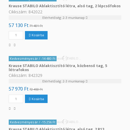
Krause STABILO Ablaktisztító létra, alsó tag, 2 lépcsőfokos
Cikkszám: 842022
Elérhetőség: 2-3 munkanap
57 130 Ft
71 401 Ft
Kosárba
Kedvezményes ár
/ -14 480 Ft
Krause STABILO Ablaktisztító létra, közbenső tag, 5
létrafokos
Cikkszám: 842329
Elérhetőség: 2-3 munkanap
57 970 Ft
72 450 Ft
Kosárba
Kedvezményes ár
/ -15 256 Ft
Krause STABILO Ablaktisztító létra, alsó tag, 2 R13