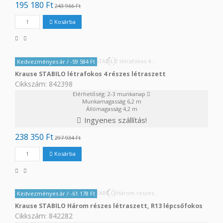
195 180 Ft
243 966 Ft
Kosárba
Kedvezményes ár
/ -59 584 Ft
Krause STABILO létrafokos 4 részes létraszett
Cikkszám: 842398
Elérhetőség: 2-3 munkanap
Munkamagasság
6,2 m
Állómagasság
4,2 m
Ingyenes szállítás!
238 350 Ft
297 934 Ft
Kosárba
Kedvezményes ár
/ -61 178 Ft
Krause STABILO Három részes létraszett, R13 lépcsőfokos
Cikkszám: 842282