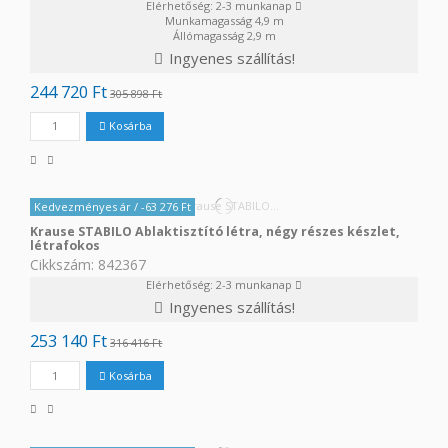
Elérhetőség: 2-3 munkanap
Munkamagasság
4,9 m
Állómagasság
2,9 m
Ingyenes szállítás!
244 720 Ft
305 898 Ft
Kosárba
Kedvezményes ár
/ -63 276 Ft
Krause STABILO Ablaktisztító létra, négy részes készlet,
létrafokos
Cikkszám: 842367
Elérhetőség: 2-3 munkanap
Ingyenes szállítás!
253 140 Ft
316 416 Ft
Kosárba