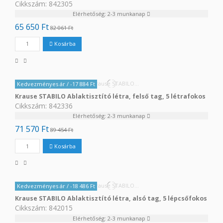
Cikkszám: 842305
Elérhetőség: 2-3 munkanap
65 650 Ft
82 061 Ft
Kosárba
Kedvezményes ár
/ -17 884 Ft
Krause STABILO Ablaktisztító létra, felső tag, 5 létrafokos
Cikkszám: 842336
Elérhetőség: 2-3 munkanap
71 570 Ft
89 454 Ft
Kosárba
Kedvezményes ár
/ -18 486 Ft
Krause STABILO Ablaktisztító létra, alsó tag, 5 lépcsőfokos
Cikkszám: 842015
Elérhetőség: 2-3 munkanap