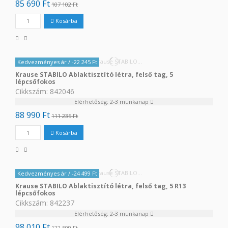
85 690 Ft
107 102 Ft
Kosárba
Kedvezményes ár
/ -22 245 Ft
Krause STABILO Ablaktisztító létra, felső tag, 5
lépcsőfokos
Cikkszám: 842046
Elérhetőség: 2-3 munkanap
88 990 Ft
111 235 Ft
Kosárba
Kedvezményes ár
/ -24 499 Ft
Krause STABILO Ablaktisztító létra, felső tag, 5 R13
lépcsőfokos
Cikkszám: 842237
Elérhetőség: 2-3 munkanap
98 010 Ft
122 509 Ft