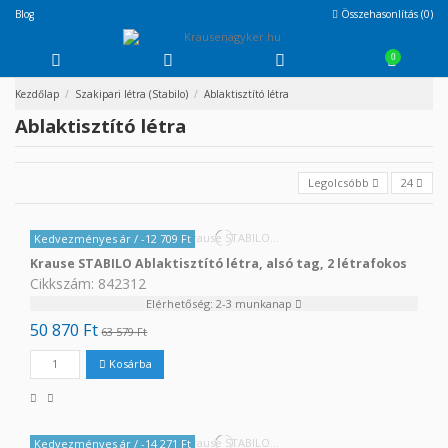
Blog
Összehasonlítás (
0
)
0
Kezdőlap
Szakipari létra (Stabilo)
Ablaktisztító létra
Ablaktisztító létra
Legolcsóbb
24
Kedvezményes ár
/ -12 709 Ft
Krause STABILO Ablaktisztító létra, alsó tag, 2 létrafokos
Cikkszám: 842312
Elérhetőség: 2-3 munkanap
50 870 Ft
63 579 Ft
Kosárba
Kedvezményes ár
/ -14 271 Ft