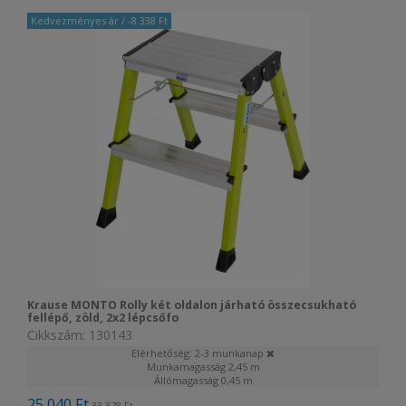
Kedvezményes ár
/ -8 338 Ft
Krause MONTO Rolly két oldalon járható összecsukható
fellépő, zöld, 2x2 lépcsőfo
Cikkszám: 130143
Elérhetőség: 2-3 munkanap
Munkamagasság
2,45 m
Állómagasság
0,45 m
25 040 Ft
33 378 Ft