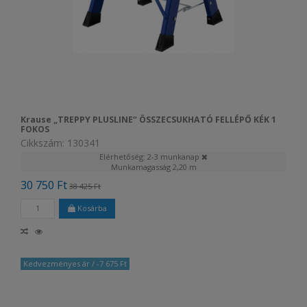
Krause „TREPPY PLUSLINE“ ÖSSZECSUKHATÓ FELLÉPŐ KÉK 1
FOKOS
Cikkszám: 130341
Elérhetőség: 2-3 munkanap
Munkamagasság
2,20 m
30 750 Ft
38 425 Ft
Kosárba
Kedvezményes ár
/ -7 675 Ft