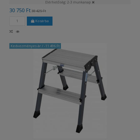
Elérhetőség: 2-3 munkanap
30 750 Ft
38 425 Ft
Kosárba
Kedvezményes ár
/ -11 496 Ft