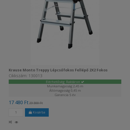
Krause Monto Treppy Lépcsőfokos Fellépő 2X2 Fokos
Cikkszám: 130013
Elérhetőség: Raktáron
Munkamagasság
2,45 m
Állómagasság
0,45 m
Garancia
5 év
17 480 Ft
23 300 Ft
Kosárba