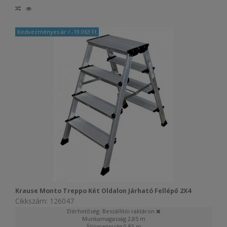
Kedvezményes ár
/ -19 063 Ft
Krause Monto Treppo Két Oldalon Járható Fellépő 2X4
Cikkszám: 126047
Elérhetőség: Beszállítói raktáron
Munkamagasság
2,85 m
Állómagasság
0,85 m