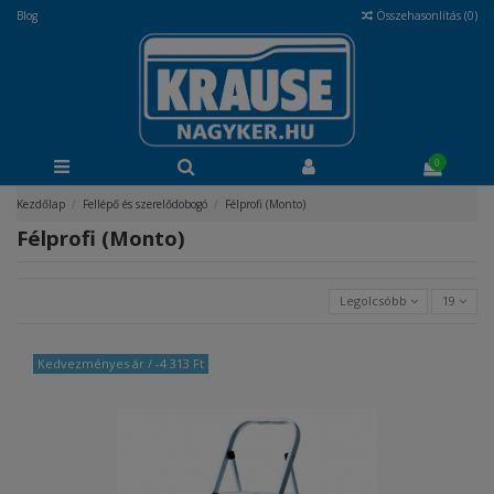
Blog
Összehasonlítás (
0
)
0
Kezdőlap
Fellépő és szerelődobogó
Félprofi (Monto)
Félprofi (Monto)
Legolcsóbb
19
Kedvezményes ár
/ -4 313 Ft