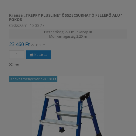
Krause „TREPPY PLUSLINE“ ÖSSZECSUKHATÓ FELLÉPŐ ALU 1
FOKOS
Cikkszám: 130327
Elérhetőség: 2-3 munkanap
Munkamagasság
2,20 m
23 460 Ft
29 313 Ft
Kosárba
Kedvezményes ár
/ -8 338 Ft