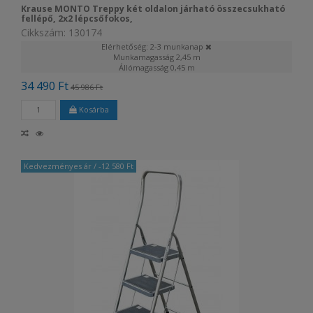
Krause MONTO Treppy két oldalon járható összecsukható
fellépő, 2x2 lépcsőfokos,
Cikkszám: 130174
Elérhetőség: 2-3 munkanap
Munkamagasság
2,45 m
Állómagasság
0,45 m
34 490 Ft
45 986 Ft
Kosárba
Kedvezményes ár
/ -12 580 Ft