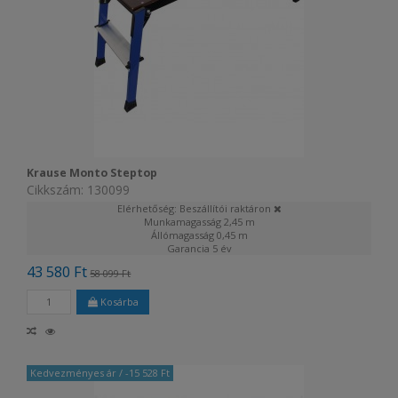
Krause Monto Steptop
Cikkszám: 130099
Elérhetőség: Beszállítói raktáron
Munkamagasság
2,45 m
Állómagasság
0,45 m
Garancia
5 év
43 580 Ft
58 099 Ft
Kosárba
Kedvezményes ár
/ -15 528 Ft