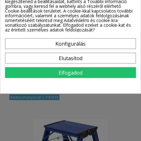
kiegészítenéd a beállításaidat, kattints a További információ
gombra, vagy keresd fel a webhely alsó részéről elérhető
SZŰRŐ
Cookie-beállítások területet. A cookie-kkal kapcsolatos további
információért, valamint a személyes adatok feldolgozásának
ismertetéséért tekintsd meg Adatvédelmi és cookie-kra
vonatkozó szabályzatunkat. Elfogadod ezeket a cookie-kat és
Krause Monto Toppy XL 2 Fokos
az érintett személyes adatok feldolgozását?
Cikkszám: 130860
Elérhetőség: Raktáron
Konfigurálás
Munkamagasság
2,50 m
Állómagasság
0,50 m
Garancia
5 év
Elutasítod
28 540 Ft
38 042 Ft
Elfogadod
Kosárba
Kedvezményes ár
/ -7 675 Ft