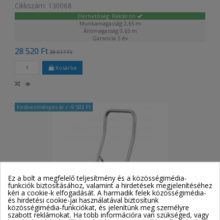
Cikkszám: 130068
Elérhetőség: Raktáron
Munkamagasság
2,65 m
Állómagasság
0,65 m
Garancia
5 év
28 520 Ft
38 017 Ft
Kosárba
Kedvezményes ár
/ -9 502 Ft
Ez a bolt a megfelelő teljesítmény és a közösségimédia-
funkciók biztosításához, valamint a hirdetések megjelenítéséhez
kéri a cookie-k elfogadását. A harmadik felek közösségimédia-
és hirdetési cookie-jai használatával biztosítunk
közösségimédia-funkciókat, és jelenítünk meg személyre
szabott reklámokat. Ha több információra van szükséged, vagy