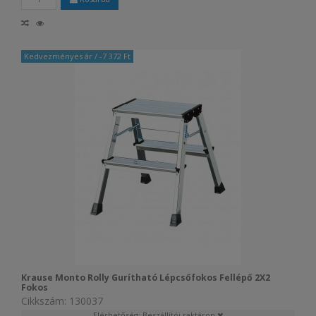
Kedvezményes ár
/ -7 372 Ft
Krause Monto Rolly Gurítható Lépcsőfokos Fellépő 2X2
Fokos
Cikkszám: 130037
Elérhetőség: Beszállítói raktáron