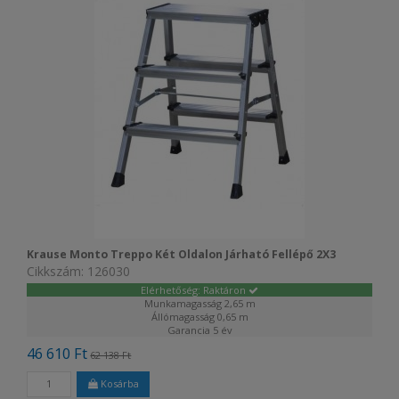
Krause Monto Treppo Két Oldalon Járható Fellépő 2X3
Cikkszám: 126030
Elérhetőség: Raktáron
Munkamagasság
2,65 m
Állómagasság
0,65 m
Garancia
5 év
46 610 Ft
62 138 Ft
Kosárba