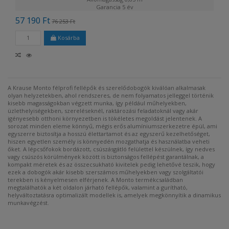
Garancia
5 év
57 190 Ft
76 253 Ft
Kosárba
A Krause Monto félprofi fellépők és szerelődobogók kiválóan alkalmasak
olyan helyzetekben, ahol rendszeres, de nem folyamatos jelleggel történik
kisebb magasságokban végzett munka, így például műhelyekben,
üzlethelyiségekben, szereléseknél, raktározási feladatoknál vagy akár
igényesebb otthoni környezetben is tökéletes megoldást jelentenek. A
sorozat minden eleme könnyű, mégis erős alumíniumszerkezetre épül, ami
egyszerre biztosítja a hosszú élettartamot és az egyszerű kezelhetőséget,
hiszen egyetlen személy is könnyedén mozgathatja és használatba veheti
őket. A lépcsőfokok bordázott, csúszásgátló felülettel készülnek, így nedves
vagy csúszós körülmények között is biztonságos fellépést garantálnak, a
kompakt méretek és az összecsukható kivitelek pedig lehetővé teszik, hogy
ezek a dobogók akár kisebb szerszámos műhelyekben vagy szolgáltatói
terekben is kényelmesen elférjenek. A Monto termékcsaládban
megtalálhatók a két oldalon járható fellépők, valamint a gurítható,
helyváltoztatásra optimalizált modellek is, amelyek megkönnyítik a dinamikus
munkavégzést.