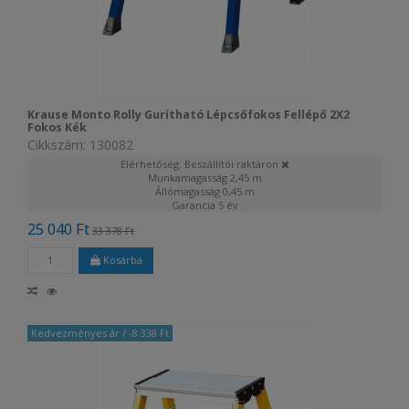
Krause Monto Rolly Gurítható Lépcsőfokos Fellépő 2X2
Fokos Kék
Cikkszám: 130082
Elérhetőség: Beszállítói raktáron
Munkamagasság
2,45 m
Állómagasság
0,45 m
Garancia
5 év
25 040 Ft
33 378 Ft
Kosárba
Kedvezményes ár
/ -8 338 Ft