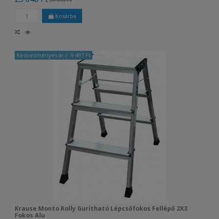
Kosárba
Kedvezményes ár
/ -9 497 Ft
Krause Monto Rolly Gurítható Lépcsőfokos Fellépő 2X3
Fokos Alu