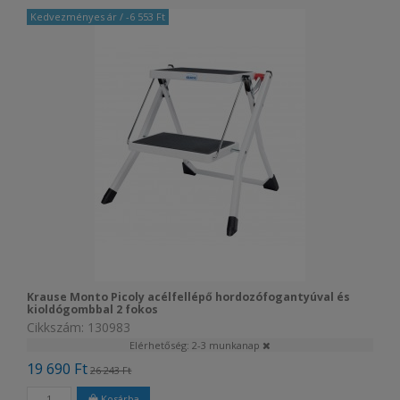
Kedvezményes ár
/ -6 553 Ft
Krause Monto Picoly acélfellépő hordozófogantyúval és
kioldógombbal 2 fokos
Cikkszám: 130983
Elérhetőség: 2-3 munkanap
19 690 Ft
26 243 Ft
Kosárba