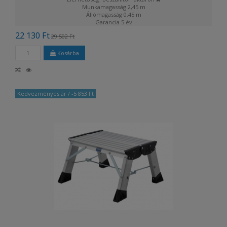
Munkamagasság
2,45 m
Állómagasság
0,45 m
Garancia
5 év
22 130 Ft
29 502 Ft
Kosárba
Kedvezményes ár
/ -5 853 Ft