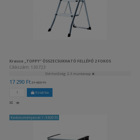
Krause „TOPPY“ ÖSSZECSUKHATÓ FELLÉPŐ 2 FOKOS
Cikkszám: 130723
Elérhetőség: 2-3 munkanap
17 290 Ft
21 603 Ft
Kosárba
Kedvezményes ár
/ -5 820 Ft