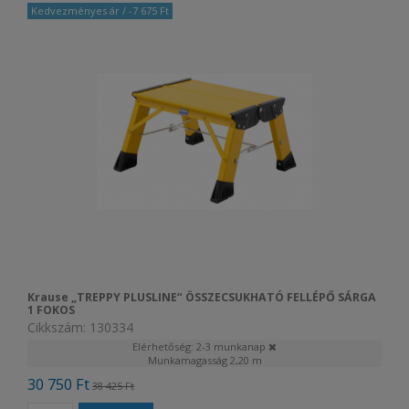
Kedvezményes ár
/ -7 675 Ft
Krause „TREPPY PLUSLINE“ ÖSSZECSUKHATÓ FELLÉPŐ SÁRGA
1 FOKOS
Cikkszám: 130334
Elérhetőség: 2-3 munkanap
Munkamagasság
2,20 m
30 750 Ft
38 425 Ft