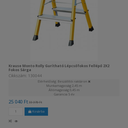
Krause Monto Rolly Gurítható Lépcsőfokos Fellépő 2X2
Fokos Sárga
Cikkszám: 130044
Elérhetőség: Beszállítói raktáron
Munkamagasság
2,45 m
Állómagasság
0,45 m
Garancia
5 év
25 040 Ft
33 378 Ft
Kosárba