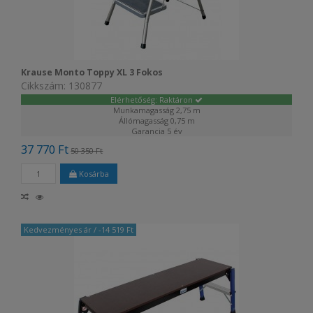
Krause Monto Toppy XL 3 Fokos
Cikkszám: 130877
Elérhetőség: Raktáron
Munkamagasság
2,75 m
Állómagasság
0,75 m
Garancia
5 év
37 770 Ft
50 350 Ft
Kosárba
Kedvezményes ár
/ -14 519 Ft