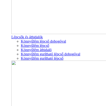
Lépcsők és áthidalók
Könnyűfém lépcső dobogóval
Könnyűfém lépcső
Könnyűfém áthidaló
Könnyűfém gurítható lépcső dobogóval
Könnyűfém gurítható lépcső