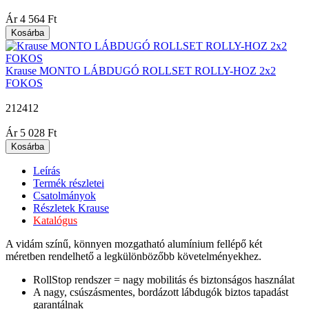
|
Ár
4 564 Ft
Kosárba
Krause MONTO LÁBDUGÓ ROLLSET ROLLY-HOZ 2x2
FOKOS
212412
|
Ár
5 028 Ft
Kosárba
Leírás
Termék részletei
Csatolmányok
Részletek Krause
Katalógus
A vidám színű, könnyen mozgatható alumínium fellépő két
méretben rendelhető a legkülönbözőbb követelményekhez.
RollStop rendszer = nagy mobilitás és biztonságos használat
A nagy, csúszásmentes, bordázott lábdugók biztos tapadást
garantálnak