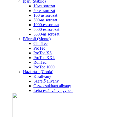
Ipari (Stabilo)
10-es sorozat
50-es sorozat
100-as sorozat
500-as sorozat
1000-es sorozat
5000-es sorozat
5500-as sorozat
Félprofi (Monto)
ClimTec
ProTec
ProTec XS
ProTec XXL
RollTec
ProTec 1000
Háztartási (Corda)
Kisállvány
Szerelő állvány
Összecsukható állvány
Létra és állvány egyben