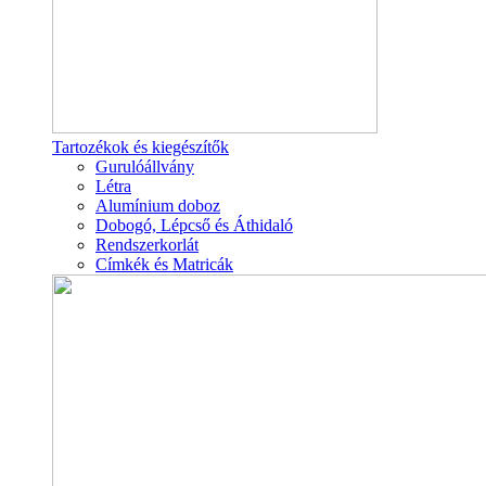
Tartozékok és kiegészítők
Gurulóállvány
Létra
Alumínium doboz
Dobogó, Lépcső és Áthidaló
Rendszerkorlát
Címkék és Matricák