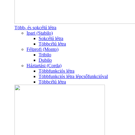
Több- és sokcélú létra
Ipari (Stabilo)
Sokcélú létra
Többcélú létra
Félprofi (Monto)
Tribilo
Dubilo
Háztartási (Corda)
Többfunkciós létra
Többfunkciós létra lépcsőfunkcióval
Többcélú létra