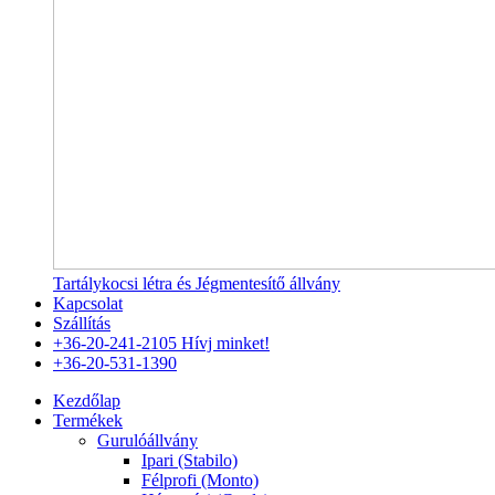
Tartálykocsi létra és Jégmentesítő állvány
Kapcsolat
Szállítás
+36-20-241-2105
Hívj minket!
+36-20-531-1390
Kezdőlap
Termékek
Gurulóállvány
Ipari (Stabilo)
Félprofi (Monto)