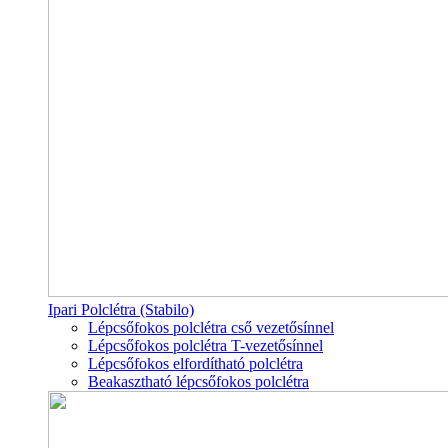
Ipari Polclétra (Stabilo)
Lépcsőfokos polclétra cső vezetősínnel
Lépcsőfokos polclétra T-vezetősínnel
Lépcsőfokos elfordítható polclétra
Beakasztható lépcsőfokos polclétra