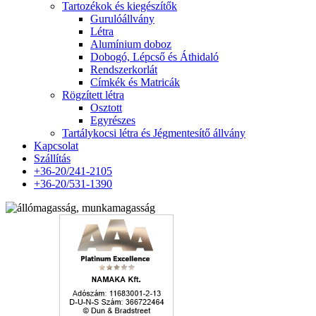
Tartozékok és kiegészítők
Gurulóállvány
Létra
Alumínium doboz
Dobogó, Lépcső és Áthidaló
Rendszerkorlát
Címkék és Matricák
Rögzített létra
Osztott
Egyrészes
Tartálykocsi létra és Jégmentesítő állvány
Kapcsolat
Szállítás
+36-20/241-2105
+36-20/531-1390