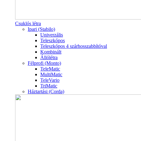
Csuklós létra
Ipari (Stabilo)
Univerzális
Teleszkópos
Teleszkópos 4 szárhosszabbítóval
Kombinált
Állólétra
Félprofi (Monto)
TeleMatic
MultiMatic
TeleVario
TriMatic
Háztartási (Corda)