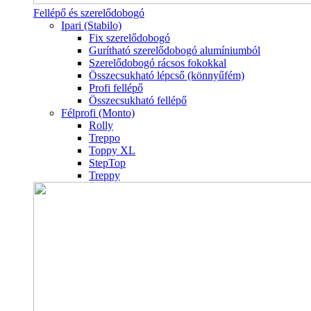
Fellépő és szerelődobogó
Ipari (Stabilo)
Fix szerelődobogó
Gurítható szerelődobogó alumíniumból
Szerelődobogó rácsos fokokkal
Összecsukható lépcső (könnyűfém)
Profi fellépő
Összecsukható fellépő
Félprofi (Monto)
Rolly
Treppo
Toppy XL
StepTop
Treppy