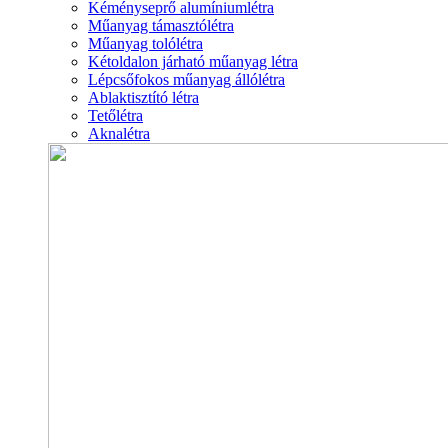
Kéményseprő alumíniumlétra
Műanyag támasztólétra
Műanyag tolólétra
Kétoldalon járható műanyag létra
Lépcsőfokos műanyag állólétra
Ablaktisztító létra
Tetőlétra
Aknalétra