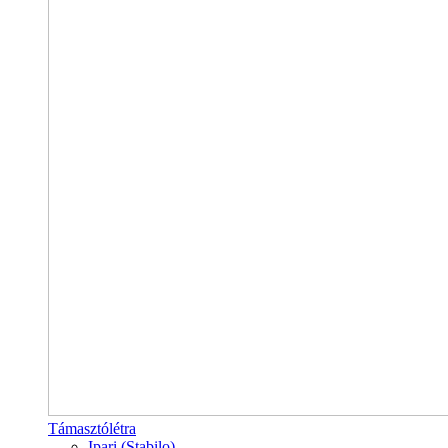
Támasztólétra
Ipari (Stabilo)