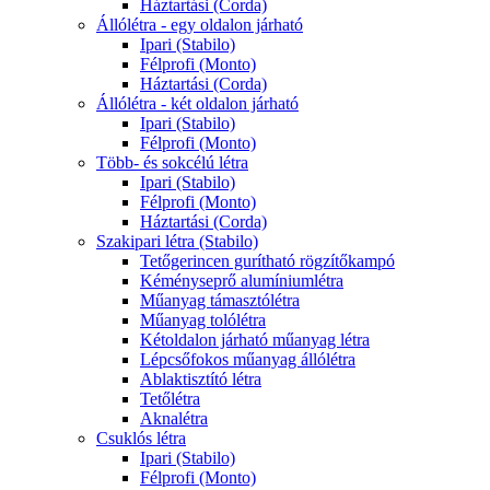
Háztartási (Corda)
Állólétra - egy oldalon járható
Ipari (Stabilo)
Félprofi (Monto)
Háztartási (Corda)
Állólétra - két oldalon járható
Ipari (Stabilo)
Félprofi (Monto)
Több- és sokcélú létra
Ipari (Stabilo)
Félprofi (Monto)
Háztartási (Corda)
Szakipari létra (Stabilo)
Tetőgerincen gurítható rögzítőkampó
Kéményseprő alumíniumlétra
Műanyag támasztólétra
Műanyag tolólétra
Kétoldalon járható műanyag létra
Lépcsőfokos műanyag állólétra
Ablaktisztító létra
Tetőlétra
Aknalétra
Csuklós létra
Ipari (Stabilo)
Félprofi (Monto)