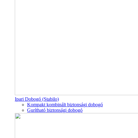
Ipari Dobogó (Stabilo)
Kompakt kombinált biztonsági dobogó
Gurítható biztonsági dobogó