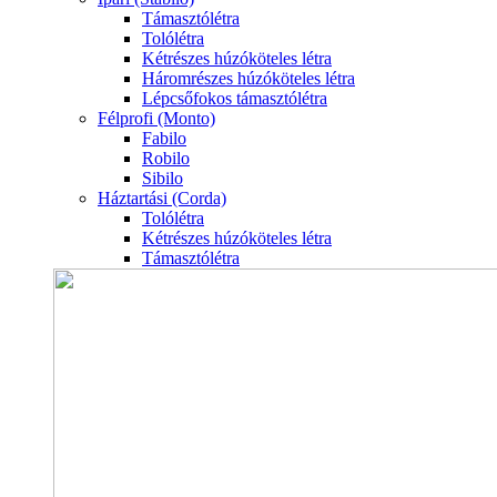
Támasztólétra
Tolólétra
Kétrészes húzóköteles létra
Háromrészes húzóköteles létra
Lépcsőfokos támasztólétra
Félprofi (Monto)
Fabilo
Robilo
Sibilo
Háztartási (Corda)
Tolólétra
Kétrészes húzóköteles létra
Támasztólétra