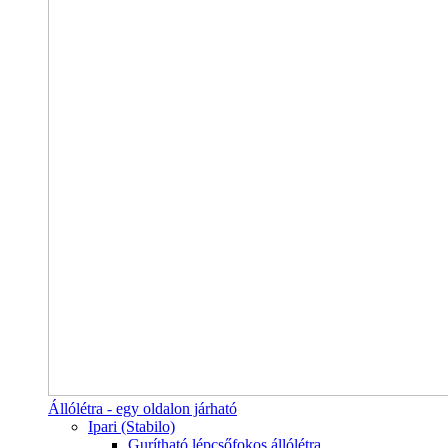
Állólétra - egy oldalon járható
Ipari (Stabilo)
Gurítható lépcsőfokos állólétra