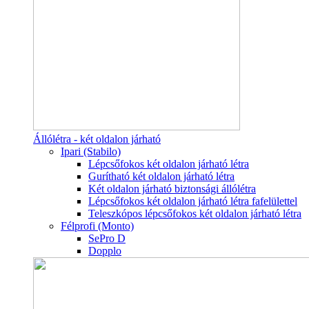
Állólétra - két oldalon járható
Ipari (Stabilo)
Lépcsőfokos két oldalon járható létra
Gurítható két oldalon járható létra
Két oldalon járható biztonsági állólétra
Lépcsőfokos két oldalon járható létra fafelülettel
Teleszkópos lépcsőfokos két oldalon járható létra
Félprofi (Monto)
SePro D
Dopplo