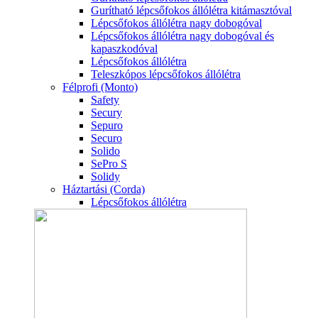
Gurítható lépcsőfokos állólétra kitámasztóval
Lépcsőfokos állólétra nagy dobogóval
Lépcsőfokos állólétra nagy dobogóval és
kapaszkodóval
Lépcsőfokos állólétra
Teleszkópos lépcsőfokos állólétra
Félprofi (Monto)
Safety
Secury
Sepuro
Securo
Solido
SePro S
Solidy
Háztartási (Corda)
Lépcsőfokos állólétra