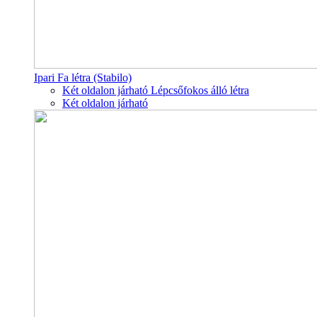
Ipari Fa létra (Stabilo)
Két oldalon járható Lépcsőfokos álló létra
Két oldalon járható