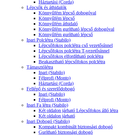
Háztartási (Corda)
Lépcsők és áthidalók
Könnyűfém lépcső dobogóval
Könnyűfém lépcső
Könnyűfém áthidaló
Könnyűfém gurítható lépcső dobogóval
Könnyűfém gurítható lépcső
Ipari Polclétra (Stabilo)
Lépcsőfokos polclétra cső vezetősínnel
Lépcsőfokos polclétra T-vezetősínnel
Lépcsőfokos elfordítható polclétra
Beakasztható lépcsőfokos polclétra
Támasztólétra
Ipari (Stabilo)
Félprofi (Monto)
Háztartási (Corda)
Fellépő és szerelődobogó
Ipari (Stabilo)
Félprofi (Monto)
Ipari Fa létra (Stabilo)
Két oldalon járható Lépcsőfokos álló létra
Két oldalon járható
Ipari Dobogó (Stabilo)
Kompakt kombinált biztonsági dobogó
Gurítható biztonsági dobogó