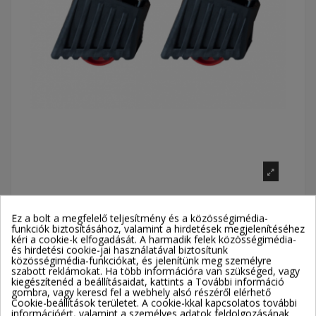
Krause MONTO LÁBDUGÓ ROLLSET
Ez a bolt a megfelelő teljesítmény és a közösségimédia-
ROLLY-HOZ 2x2 FOKOS
funkciók biztosításához, valamint a hirdetések megjelenítéséhez
kéri a cookie-k elfogadását. A harmadik felek közösségimédia-
Cikkszám
212412
és hirdetési cookie-jai használatával biztosítunk
közösségimédia-funkciókat, és jelenítünk meg személyre
Szállítási költség: 2 200 Ft
szabott reklámokat. Ha több információra van szükséged, vagy
kiegészítenéd a beállításaidat, kattints a További információ
Elérhetőség: 2-3 munkanap
gombra, vagy keresd fel a webhely alsó részéről elérhető
Cookie-beállítások területet. A cookie-kkal kapcsolatos további
5 028 Ft
információért, valamint a személyes adatok feldolgozásának