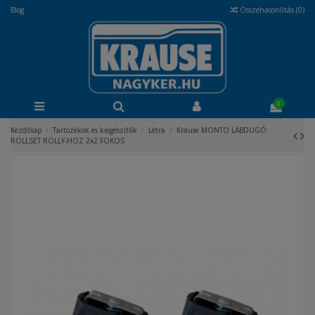
Blog
Összehasonlítás (
0
)
0
Kezdőlap
Tartozékok és kiegészítők
Létra
Krause MONTO LÁBDUGÓ
ROLLSET ROLLY-HOZ 2x2 FOKOS