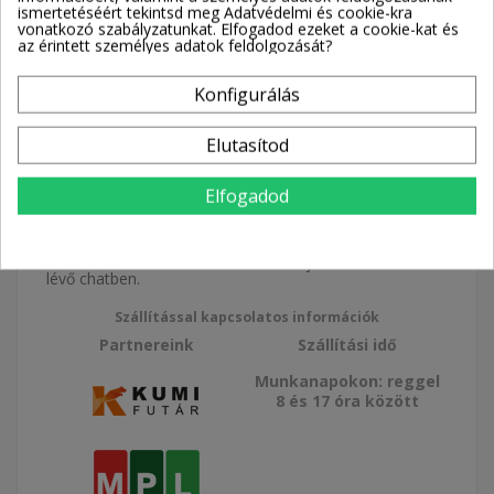
Adóval együtt
ismertetéséért tekintsd meg Adatvédelmi és cookie-kra
vonatkozó szabályzatunkat. Elfogadod ezeket a cookie-kat és
az érintett személyes adatok feldolgozását?
Konfigurálás
Kosárba
Elutasítod
Elfogadod
💬 Kérdezz rá a termék részleteire a jobb alsó sarokban
lévő chatben.
Szállítással kapcsolatos információk
Partnereink
Szállítási idő
Munkanapokon: reggel
8 és 17 óra között