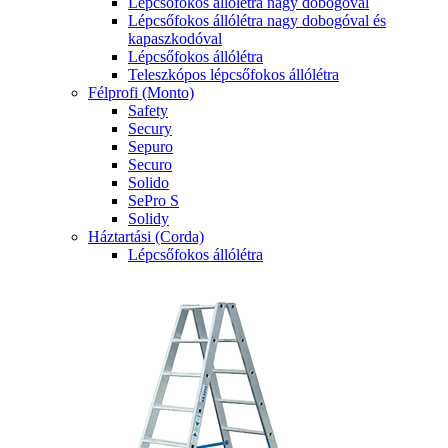
Lépcsőfokos állólétra nagy dobogóval
Lépcsőfokos állólétra nagy dobogóval és
kapaszkodóval
Lépcsőfokos állólétra
Teleszkópos lépcsőfokos állólétra
Félprofi (Monto)
Safety
Secury
Sepuro
Securo
Solido
SePro S
Solidy
Háztartási (Corda)
Lépcsőfokos állólétra