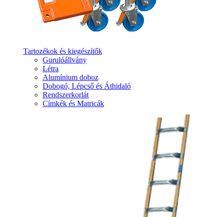
Tartozékok és kiegészítők
Gurulóállvány
Létra
Alumínium doboz
Dobogó, Lépcső és Áthidaló
Rendszerkorlát
Címkék és Matricák