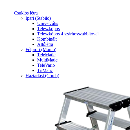
Csuklós létra
Ipari (Stabilo)
Univerzális
Teleszkópos
Teleszkópos 4 szárhosszabbítóval
Kombinált
Állólétra
Félprofi (Monto)
TeleMatic
MultiMatic
TeleVario
TriMatic
Háztartási (Corda)