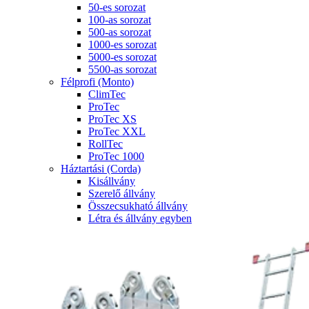
50-es sorozat
100-as sorozat
500-as sorozat
1000-es sorozat
5000-es sorozat
5500-as sorozat
Félprofi (Monto)
ClimTec
ProTec
ProTec XS
ProTec XXL
RollTec
ProTec 1000
Háztartási (Corda)
Kisállvány
Szerelő állvány
Összecsukható állvány
Létra és állvány egyben