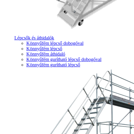
Lépcsők és áthidalók
Könnyűfém lépcső dobogóval
Könnyűfém lépcső
Könnyűfém áthidaló
Könnyűfém gurítható lépcső dobogóval
Könnyűfém gurítható lépcső