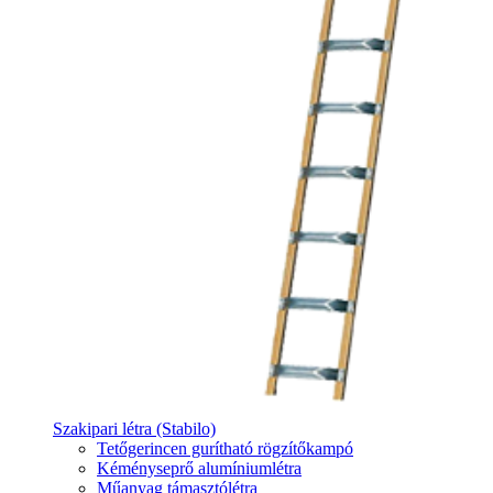
Szakipari létra (Stabilo)
Tetőgerincen gurítható rögzítőkampó
Kéményseprő alumíniumlétra
Műanyag támasztólétra