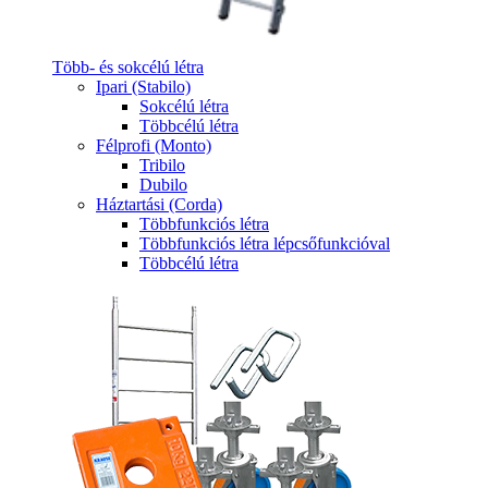
Több- és sokcélú létra
Ipari (Stabilo)
Sokcélú létra
Többcélú létra
Félprofi (Monto)
Tribilo
Dubilo
Háztartási (Corda)
Többfunkciós létra
Többfunkciós létra lépcsőfunkcióval
Többcélú létra