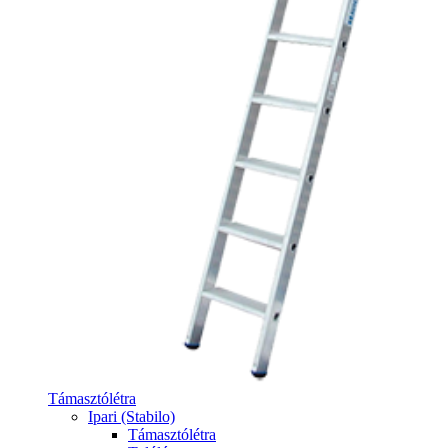
Támasztólétra
Ipari (Stabilo)
Támasztólétra