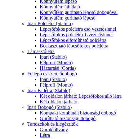
Könnyűfém lépcső
Könnyűfém áthidaló
Könnyűfém gurítható lépcső dobogóval
Könnyűfém gurítható lépcső
Ipari Polclétra (Stabilo)
Lépcsőfokos polclétra cső vezetősínnel
Lépcsőfokos polclétra T-vezetősínnel
Lépcsőfokos elfordítható polclétra
Beakasztható lépcsőfokos polclétra
Támasztólétra
Ipari (Stabilo)
Félprofi (Monto)
Háztartási (Corda)
Fellépő és szerelődobogó
Ipari (Stabilo)
Félprofi (Monto)
Ipari Fa létra (Stabilo)
Két oldalon járható Lépcsőfokos álló létra
Két oldalon járható
Ipari Dobogó (Stabilo)
Kompakt kombinált biztonsági dobogó
Gurítható biztonsági dobogó
Tartozékok és kiegészítők
Gurulóállvány
Létra