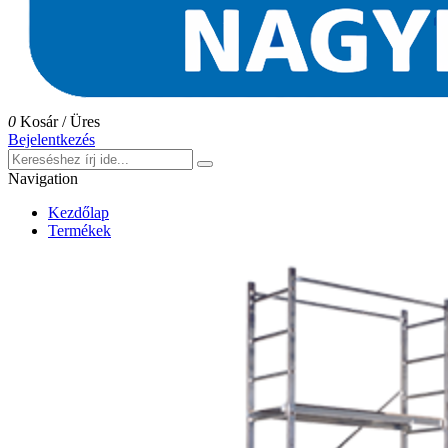
0
Kosár
/
Üres
Bejelentkezés
Navigation
Kezdőlap
Termékek