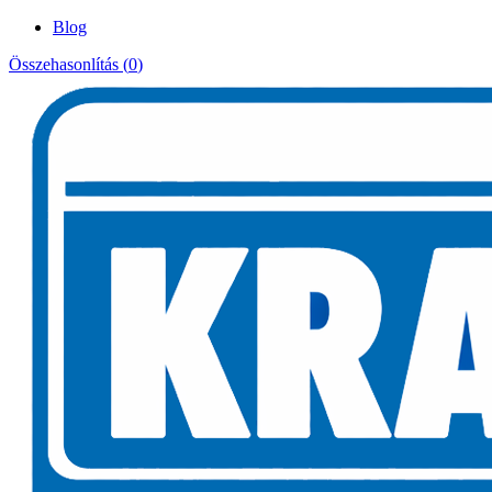
Blog
Összehasonlítás (
0
)