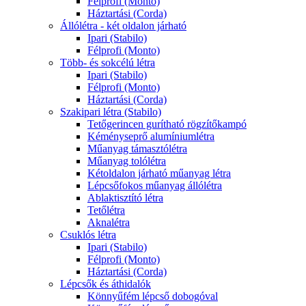
Félprofi (Monto)
Háztartási (Corda)
Állólétra - két oldalon járható
Ipari (Stabilo)
Félprofi (Monto)
Több- és sokcélú létra
Ipari (Stabilo)
Félprofi (Monto)
Háztartási (Corda)
Szakipari létra (Stabilo)
Tetőgerincen gurítható rögzítőkampó
Kéményseprő alumíniumlétra
Műanyag támasztólétra
Műanyag tolólétra
Kétoldalon járható műanyag létra
Lépcsőfokos műanyag állólétra
Ablaktisztító létra
Tetőlétra
Aknalétra
Csuklós létra
Ipari (Stabilo)
Félprofi (Monto)
Háztartási (Corda)
Lépcsők és áthidalók
Könnyűfém lépcső dobogóval