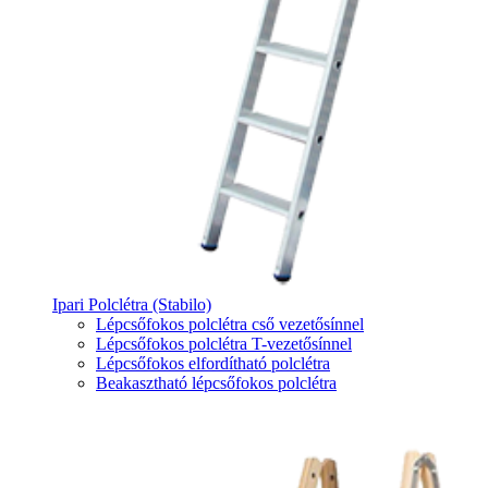
Ipari Polclétra (Stabilo)
Lépcsőfokos polclétra cső vezetősínnel
Lépcsőfokos polclétra T-vezetősínnel
Lépcsőfokos elfordítható polclétra
Beakasztható lépcsőfokos polclétra