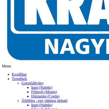
Menu
Kezdőlap
Termékek
Gurulóállvány
Ipari (Stabilo)
Félprofi (Monto)
Háztartási (Corda)
Állólétra - egy oldalon járható
Ipari (Stabilo)