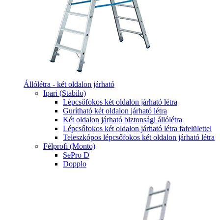
Állólétra - két oldalon járható
Ipari (Stabilo)
Lépcsőfokos két oldalon járható létra
Gurítható két oldalon járható létra
Két oldalon járható biztonsági állólétra
Lépcsőfokos két oldalon járható létra fafelülettel
Teleszkópos lépcsőfokos két oldalon járható létra
Félprofi (Monto)
SePro D
Dopplo