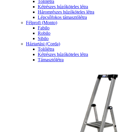
Tolólétra
Kétrészes húzóköteles létra
Háromrészes húzóköteles létra
Lépcsőfokos támasztólétra
Félprofi (Monto)
Fabilo
Robilo
Sibilo
Háztartási (Corda)
Tolólétra
Kétrészes húzóköteles létra
Támasztólétra