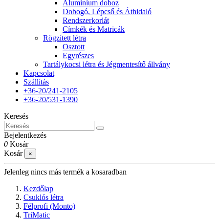
Alumínium doboz
Dobogó, Lépcső és Áthidaló
Rendszerkorlát
Címkék és Matricák
Rögzített létra
Osztott
Egyrészes
Tartálykocsi létra és Jégmentesítő állvány
Kapcsolat
Szállítás
+36-20/241-2105
+36-20/531-1390
Keresés
Bejelentkezés
0
Kosár
Kosár
×
Jelenleg nincs más termék a kosaradban
Kezdőlap
Csuklós létra
Félprofi (Monto)
TriMatic