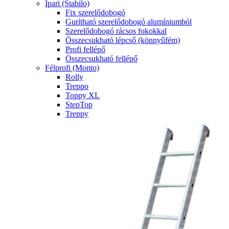
Ipari (Stabilo)
Fix szerelődobogó
Gurítható szerelődobogó alumíniumból
Szerelődobogó rácsos fokokkal
Összecsukható lépcső (könnyűfém)
Profi fellépő
Összecsukható fellépő
Félprofi (Monto)
Rolly
Treppo
Toppy XL
StepTop
Treppy