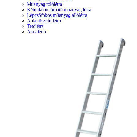
Műanyag tolólétra
Kétoldalon járható műanyag létra
Lépcsőfokos műanyag állólétra
Ablaktisztító létra
Tetőlétra
Aknalétra