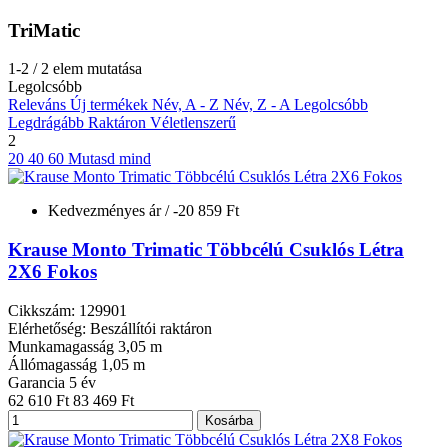
TriMatic
1-2 / 2 elem mutatása
Legolcsóbb
Releváns
Új termékek
Név, A - Z
Név, Z - A
Legolcsóbb
Legdrágább
Raktáron
Véletlenszerű
2
20
40
60
Mutasd mind
Kedvezményes ár
/ -20 859 Ft
Krause Monto Trimatic Többcélú Csuklós Létra
2X6 Fokos
Cikkszám: 129901
Elérhetőség: Beszállítói raktáron
Munkamagasság
3,05 m
Állómagasság
1,05 m
Garancia
5 év
62 610 Ft
83 469 Ft
Kosárba