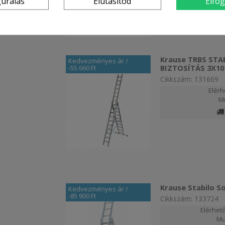
gurálás
Elutasítod
Elfo
Krause TRBS STA
Kedvezményes ár
/
BIZTOSÍTÁS 3X10
-55 660 Ft
Cikkszám: 131669
Elérh
M
Krause Stabilo S
Kedvezményes ár
/
-85 900 Ft
Cikkszám: 133724
Elérhető
Mu