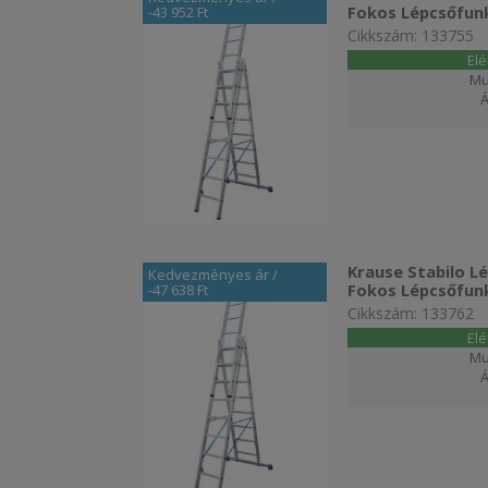
Fokos Lépcsőfunk
-43 952 Ft
Cikkszám: 133755
El
Mu
Krause Stabilo L
Kedvezményes ár
/
Fokos Lépcsőfunk
-47 638 Ft
Cikkszám: 133762
El
Mu