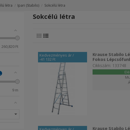
lú létra
Ipari (Stabilo)
Sokcélú létra
Sokcélú létra
260,820
Ft
Krause Stabilo L
Kedvezményes ár
/
Fokos Lépcsőfunk
-41 132 Ft
Cikkszám: 133748
El
Mu
9
m
Krause Stabilo L
Kedvezményes ár
/