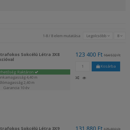
1-8 / 8 elem mutatása
Legolcsóbb
8
123 400 Ft
étrafokos Sokcélú Létra 3X8
164 532 Ft
cióval
Kosárba
érhetőség: Raktáron
nkamagasság
4,40 m
Állómagasság
2,40 m
Garancia
10 év
131 880 Ft
étrafokos Sokcélú Létra 3X9
175 832 Ft