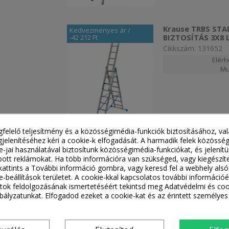
Krause TRBS STA
Kedvezményes ár
/
BIZTOSÍTÁS 3X8 
-42 212 Ft
Cikkszám: 131652
Elérh
Mu
gfelelő teljesítmény és a közösségimédia-funkciók biztosításához, va
jelenítéséhez kéri a cookie-k elfogadását. A harmadik felek közössé
ie-jai használatával biztosítunk közösségimédia-funkciókat, és jelení
ott reklámokat. Ha több információra van szükséged, vagy kiegészít
Krause Stabilo S
Kedvezményes ár
/
, kattints a További információ gombra, vagy keresd fel a webhely alsó
-68 178 Ft
Cikkszám: 133700
e-beállítások területet. A cookie-kkal kapcsolatos további információé
Elérhető
ok feldolgozásának ismertetéséért tekintsd meg Adatvédelmi és coo
Mu
ályzatunkat. Elfogadod ezeket a cookie-kat és az érintett személyes