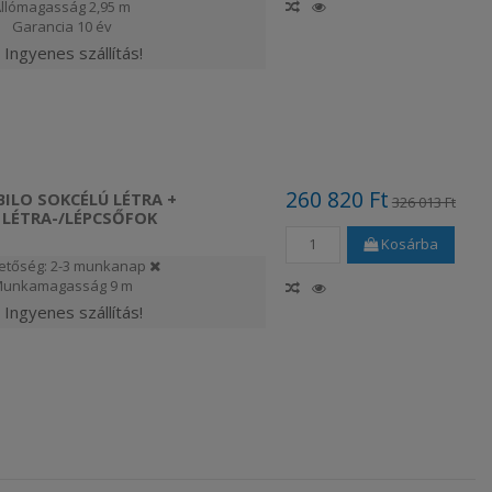
Állómagasság
2,95 m
Garancia
10 év
Ingyenes szállítás!
260 820 Ft
BILO SOKCÉLÚ LÉTRA +
326 013 Ft
 LÉTRA-/LÉPCSŐFOK
Kosárba
etőség: 2-3 munkanap
unkamagasság
9 m
Ingyenes szállítás!