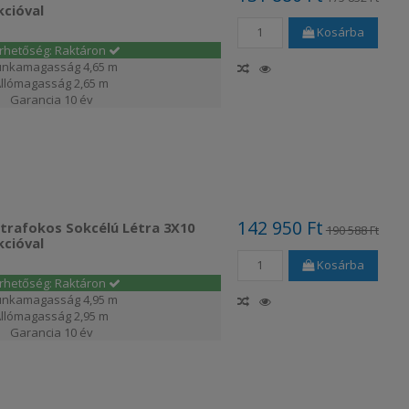
cióval
Kosárba
érhetőség: Raktáron
nkamagasság
4,65 m
Állómagasság
2,65 m
Garancia
10 év
142 950 Ft
étrafokos Sokcélú Létra 3X10
190 588 Ft
cióval
Kosárba
érhetőség: Raktáron
nkamagasság
4,95 m
Állómagasság
2,95 m
Garancia
10 év