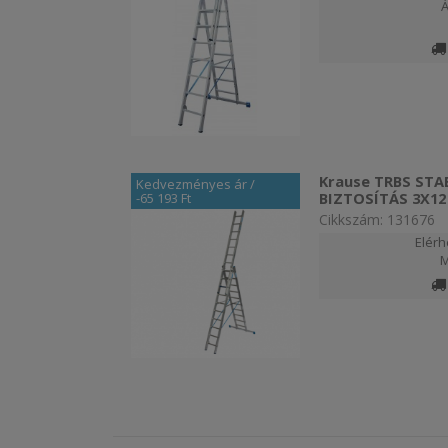
Krause TRBS STA
Kedvezményes ár
/
BIZTOSÍTÁS 3X12
-65 193 Ft
Cikkszám: 131676
Elérh
M