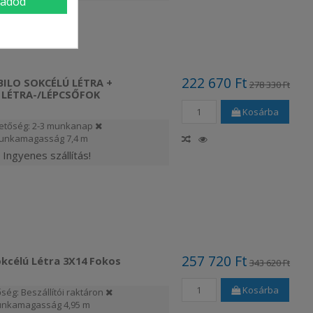
gadod
222 670 Ft
BILO SOKCÉLÚ LÉTRA +
278 330 Ft
 LÉTRA-/LÉPCSŐFOK
Kosárba
etőség: 2-3 munkanap
unkamagasság
7,4 m
Ingyenes szállítás!
257 720 Ft
okcélú Létra 3X14 Fokos
343 620 Ft
Kosárba
ség: Beszállítói raktáron
nkamagasság
4,95 m