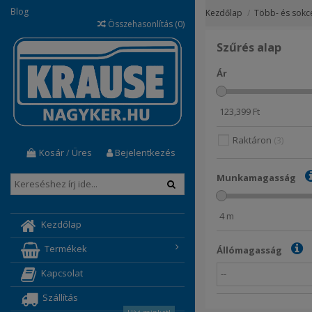
Blog
Kezdőlap
Több- és sokcé
Összehasonlítás (
0
)
Szűrés alap
Ár
123,399
Ft
Raktáron
3
Kosár
/
Üres
Bejelentkezés
Munkamagasság
4
m
Kezdőlap
Termékek
Állómagasság
Kapcsolat
Szállítás