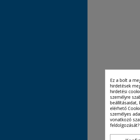
Ez a bolt a me
hirdetések meg
hirdetési cook
személyre szab
beállításaidat
elérhető Cooki
személyes adat
vonatkozó szab
feldolgozását?