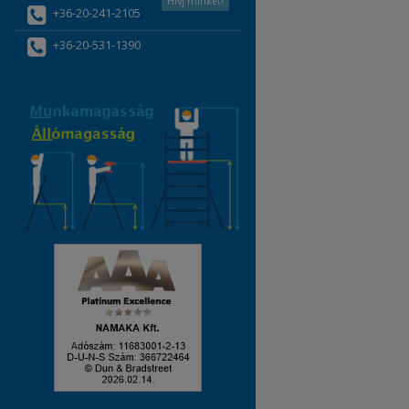
Hívj minket!
+36-20-241-2105
+36-20-531-1390