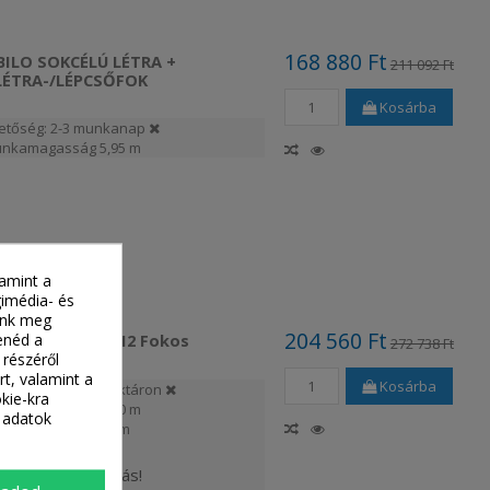
168 880 Ft
BILO SOKCÉLÚ LÉTRA +
211 092 Ft
LÉTRA-/LÉPCSŐFOK
Kosárba
etőség: 2-3 munkanap
nkamagasság
5,95 m
lamint a
gimédia- és
tünk meg
204 560 Ft
enéd a
okcélú Létra 3X12 Fokos
272 738 Ft
 részéről
rt, valamint a
Kosárba
ség: Beszállítói raktáron
kie-kra
nkamagasság
4,40 m
 adatok
Állómagasság
2,40 m
Garancia
10 év
Ingyenes szállítás!