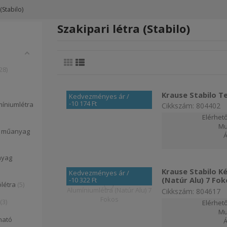
(Stabilo)
Szakipari létra (Stabilo)
28
Krause Stabilo T
Kedvezményes ár
/
-10 174 Ft
íniumlétra
Cikkszám: 804402
Elérhető
Mu
ó műanyag
nyag
Krause Stabilo K
Kedvezményes ár
/
(Natúr Alu) 7 Fok
-10 322 Ft
létra
5
Cikkszám: 804617
3
Elérhető
Mu
ható