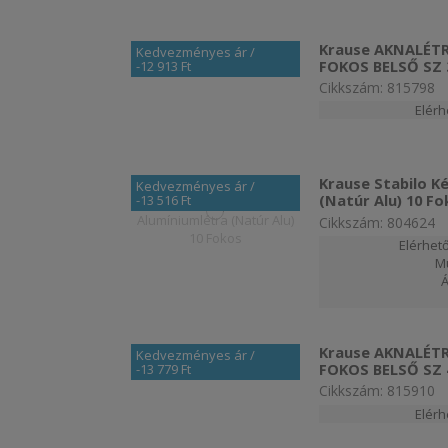
Krause AKNALÉT
Kedvezményes ár
/
FOKOS BELSŐ SZ
-12 913 Ft
Cikkszám: 815798
Elér
Krause Stabilo K
Kedvezményes ár
/
(Natúr Alu) 10 Fo
-13 516 Ft
Cikkszám: 804624
Elérhető
M
Krause AKNALÉT
Kedvezményes ár
/
FOKOS BELSŐ SZ
-13 779 Ft
Cikkszám: 815910
Elér