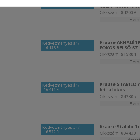
Krause STABILO A
Kedvezményes ár
/
tag, 5 lépcsőfok
-16 004 Ft
Cikkszám: 842039
Elér
Krause AKNALÉT
Kedvezményes ár
/
FOKOS BELSŐ SZ
-16 158 Ft
Cikkszám: 815804
Elér
Krause STABILO Ab
Kedvezményes ár
/
létrafokos
-16 411 Ft
Cikkszám: 842305
Elér
Krause Stabilo T
Kedvezményes ár
/
-16 572 Ft
Cikkszám: 804433