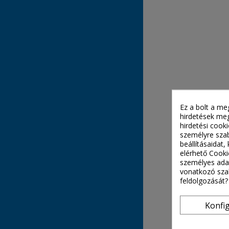
Ez a bolt a me
hirdetések meg
hirdetési cook
személyre szab
beállításaidat
elérhető Cooki
személyes adat
vonatkozó szab
feldolgozását?
Konfi