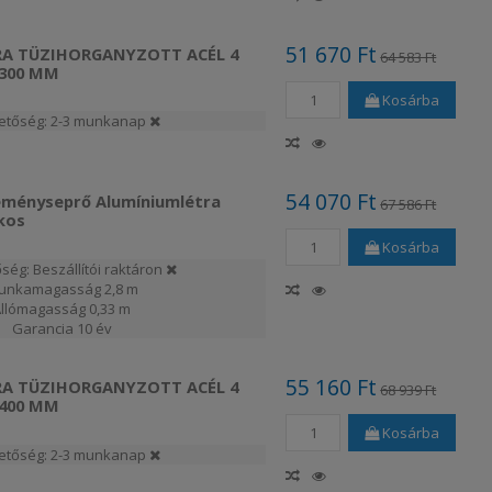
51 670 Ft
RA TÜZIHORGANYZOTT ACÉL 4
64 583 Ft
 300 MM
Kosárba
hetőség: 2-3 munkanap
54 070 Ft
éményseprő Alumíniumlétra
67 586 Ft
kos
Kosárba
ség: Beszállítói raktáron
unkamagasság
2,8 m
Állómagasság
0,33 m
Garancia
10 év
55 160 Ft
RA TÜZIHORGANYZOTT ACÉL 4
68 939 Ft
 400 MM
Kosárba
hetőség: 2-3 munkanap