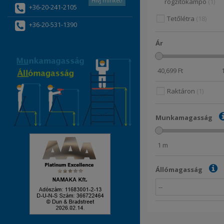
rögzítőkampó
1
Hívj minket!
+36-20-241-2105
Tetőlétra
18
+36-20-531-1390
Ár
40,699
Ft
Raktáron
1
Munkamagasság
1
m
Állómagasság