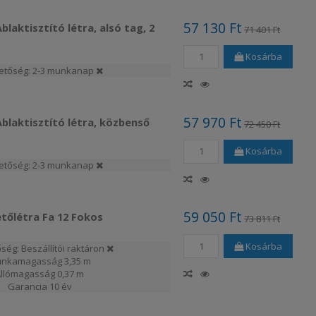
57 130 Ft
laktisztító létra, alsó tag, 2
71 401 Ft
Kosárba
hetőség: 2-3 munkanap
57 970 Ft
blaktisztító létra, közbenső
72 450 Ft
Kosárba
hetőség: 2-3 munkanap
59 050 Ft
etőlétra Fa 12 Fokos
73 811 Ft
Kosárba
ség: Beszállítói raktáron
nkamagasság
3,35 m
Állómagasság
0,37 m
Garancia
10 év