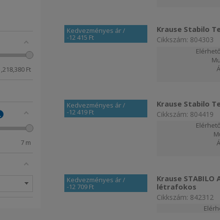
Krause Stabilo Te
Kedvezményes ár
/
-12 415 Ft
Cikkszám: 804303
Elérhető
Mu
1,218,380
Ft
Krause Stabilo T
Kedvezményes ár
/
-12 419 Ft
Cikkszám: 804419
Elérhető
M
7
m
Krause STABILO Ab
Kedvezményes ár
/
létrafokos
-12 709 Ft
Cikkszám: 842312
Elér