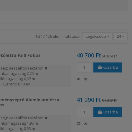
1-24 / 126 elem mutatása
Legolcsóbb
24
40 700 Ft
etőlétra Fa 8 Fokos
50 874 Ft
Kosárba
ség: Beszállítói raktáron
nkamagasság
2,25 m
Állómagasság
0,37 m
Garancia
10 év
41 290 Ft
éményseprő Alumíniumlétra
51 612 Ft
os
Kosárba
ség: Beszállítói raktáron
nkamagasság
1,95 m
Állómagasság
0,33 m