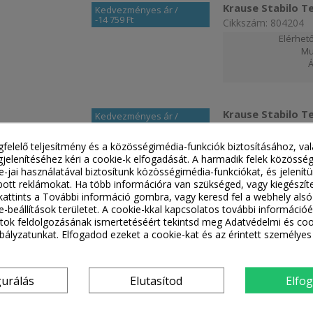
Krause Stabilo Te
Kedvezményes ár
/
-14 759 Ft
Cikkszám: 804204
Elérhető
Mu
Krause Stabilo Te
Kedvezményes ár
/
-15 085 Ft
Cikkszám: 804310
Elérhető
gfelelő teljesítmény és a közösségimédia-funkciók biztosításához, va
M
jelenítéséhez kéri a cookie-k elfogadását. A harmadik felek közössé
ie-jai használatával biztosítunk közösségimédia-funkciókat, és jelení
ott reklámokat. Ha több információra van szükséged, vagy kiegészít
, kattints a További információ gombra, vagy keresd fel a webhely alsó
e-beállítások területet. A cookie-kkal kapcsolatos további információé
Krause STABILO Ab
ok feldolgozásának ismertetéséért tekintsd meg Adatvédelmi és coo
Kedvezményes ár
/
R13 lépcsőfokos
-15 256 Ft
ályzatunkat. Elfogadod ezeket a cookie-kat és az érintett személyes
Cikkszám: 842213
Elér
gurálás
Elutasítod
Elfo