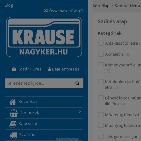
Blog
Kezdőlap
Szakipari létra 
Összehasonlítás (
0
)
Szűrés alap
Kategóriák
Ablaktisztító létra
Aknalétra
48
Kéményseprő alum
Kosár
/
Üres
Bejelentkezés
12
Kétoldalon járhat
létra
7
Lépcsőfokos műa
Kezdőlap
állólétra
4
Termékek
Műanyag támasztó
Kapcsolat
Műanyag tolólétra
Szállítás
Tetőgerincen gurít