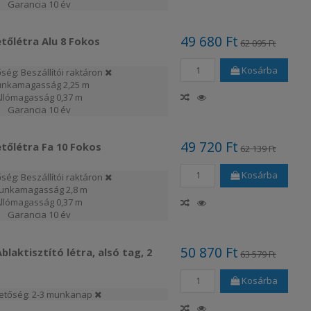
Garancia
10 év
49 680 Ft
tőlétra Alu 8 Fokos
62 095 Ft
Kosárba
ség: Beszállítói raktáron
nkamagasság
2,25 m
Állómagasság
0,37 m
Garancia
10 év
49 720 Ft
etőlétra Fa 10 Fokos
62 139 Ft
Kosárba
ség: Beszállítói raktáron
unkamagasság
2,8 m
Állómagasság
0,37 m
Garancia
10 év
50 870 Ft
laktisztító létra, alsó tag, 2
63 579 Ft
Kosárba
hetőség: 2-3 munkanap