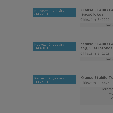
Krause STABILO Ab
Kedvezményes ár
/
lépcsőfokos
-14 271 Ft
Cikkszám: 842022
Elér
Krause STABILO A
Kedvezményes ár
/
tag, 5 létrafokos
-14 480 Ft
Cikkszám: 842329
Elér
Krause Stabilo T
Kedvezményes ár
/
-14 761 Ft
Cikkszám: 804426
Elérhető
Mu