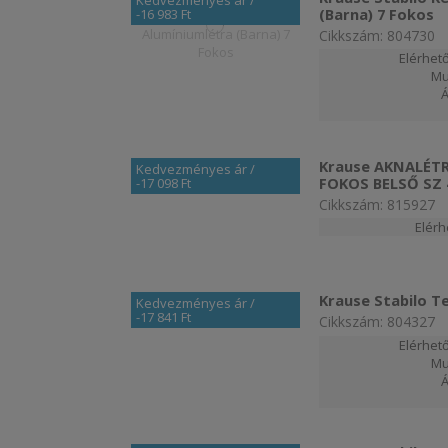
Kedvezményes ár
/
(Barna) 7 Fokos
-16 983 Ft
Cikkszám: 804730
Elérhető
Mu
Krause AKNALÉT
Kedvezményes ár
/
FOKOS BELSŐ SZ
-17 098 Ft
Cikkszám: 815927
Elér
Krause Stabilo Te
Kedvezményes ár
/
-17 841 Ft
Cikkszám: 804327
Elérhető
Mu