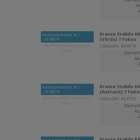
Elérhető
M
Krause Stabilo K
Kedvezményes ár
/
(Vörös) 7 Fokos
-16 983 Ft
Cikkszám: 804679
Elérhető
Mu
Krause Stabilo K
Kedvezményes ár
/
(Antracit) 7 Foko
-16 983 Ft
Cikkszám: 804792
Elérhető
Mu
Krause Stabilo K