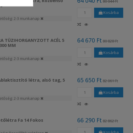
64 040 Ft
blaktisztító létra, közbenső
80 044 Ft
os
Kosárba
hetőség: 2-3 munkanap
64 670 Ft
RA TÜZIHORGANYZOTT ACÉL 5
80 828 Ft
 300 MM
Kosárba
hetőség: 2-3 munkanap
65 650 Ft
laktisztító létra, alsó tag, 5
82 061 Ft
Kosárba
hetőség: 2-3 munkanap
66 290 Ft
etőlétra Fa 14 Fokos
82 862 Ft
Kosárba