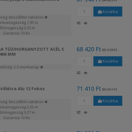
84 923 Ft
Kosárba
ség: Beszállítói raktáron
nkamagasság
1,95 m
Állómagasság
0,33 m
Garancia
10 év
68 420 Ft
RA TÜZIHORGANYZOTT ACÉL 5
85 518 Ft
 400 MM
Kosárba
hetőség: 2-3 munkanap
71 410 Ft
tőlétra Alu 12 Fokos
89 251 Ft
Kosárba
ség: Beszállítói raktáron
nkamagasság
3,35 m
Állómagasság
0,37 m
Garancia
10 év