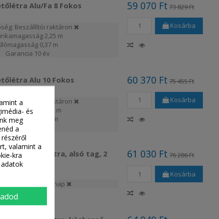
59 070 Ft
tőlétra Alu/Fa 8 Fokos
73 829 Ft
Kosárba
ség: Beszállítói raktáron
nkamagasság
2,25 m
Állómagasság
0,37 m
Garancia
10 év
60 370 Ft
tőlétra Alu 10 Fokos
75 455 Ft
Kosárba
ség: Beszállítói raktáron
lamint a
unkamagasság
2,8 m
gimédia- és
Állómagasság
0,37 m
tünk meg
Garancia
10 év
enéd a
 részéről
rt, valamint a
61 030 Ft
laktisztító létra, alsó tag, 2
kie-kra
76 286 Ft
 adatok
Kosárba
hetőség: 2-3 munkanap
gadod