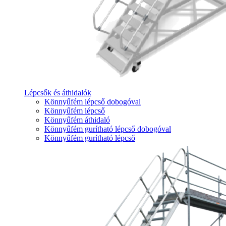
Lépcsők és áthidalók
Könnyűfém lépcső dobogóval
Könnyűfém lépcső
Könnyűfém áthidaló
Könnyűfém gurítható lépcső dobogóval
Könnyűfém gurítható lépcső