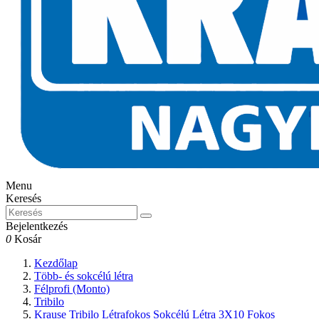
Menu
Keresés
Bejelentkezés
0
Kosár
Kezdőlap
Több- és sokcélú létra
Félprofi (Monto)
Tribilo
Krause Tribilo Létrafokos Sokcélú Létra 3X10 Fokos