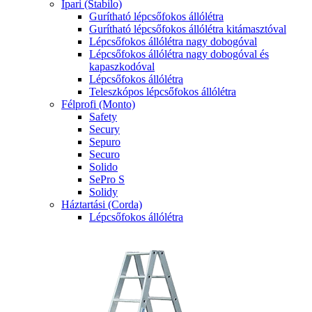
Ipari (Stabilo)
Gurítható lépcsőfokos állólétra
Gurítható lépcsőfokos állólétra kitámasztóval
Lépcsőfokos állólétra nagy dobogóval
Lépcsőfokos állólétra nagy dobogóval és
kapaszkodóval
Lépcsőfokos állólétra
Teleszkópos lépcsőfokos állólétra
Félprofi (Monto)
Safety
Secury
Sepuro
Securo
Solido
SePro S
Solidy
Háztartási (Corda)
Lépcsőfokos állólétra