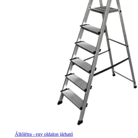
Állólétra - egy oldalon járható