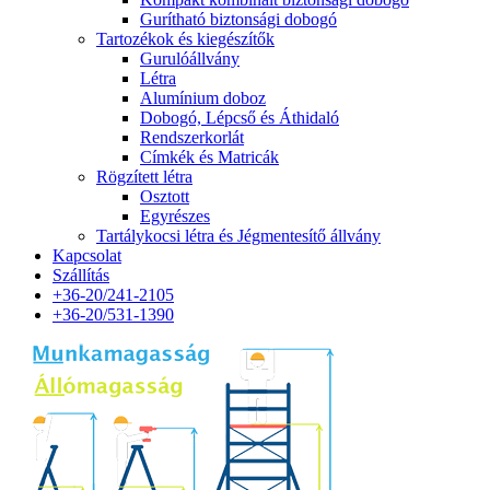
Gurítható biztonsági dobogó
Tartozékok és kiegészítők
Gurulóállvány
Létra
Alumínium doboz
Dobogó, Lépcső és Áthidaló
Rendszerkorlát
Címkék és Matricák
Rögzített létra
Osztott
Egyrészes
Tartálykocsi létra és Jégmentesítő állvány
Kapcsolat
Szállítás
+36-20/241-2105
+36-20/531-1390