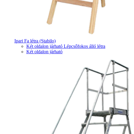
Ipari Fa létra (Stabilo)
Két oldalon járható Lépcsőfokos álló létra
Két oldalon járható