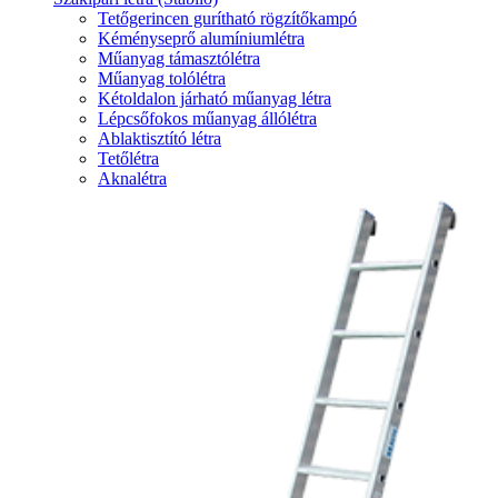
Tetőgerincen gurítható rögzítőkampó
Kéményseprő alumíniumlétra
Műanyag támasztólétra
Műanyag tolólétra
Kétoldalon járható műanyag létra
Lépcsőfokos műanyag állólétra
Ablaktisztító létra
Tetőlétra
Aknalétra