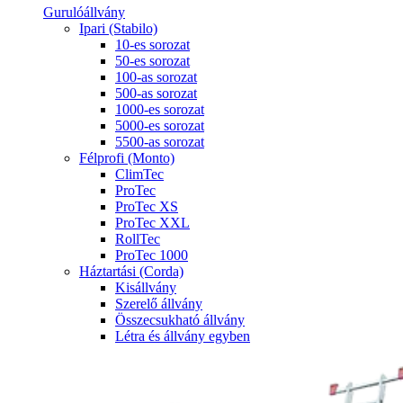
Gurulóállvány
Ipari (Stabilo)
10-es sorozat
50-es sorozat
100-as sorozat
500-as sorozat
1000-es sorozat
5000-es sorozat
5500-as sorozat
Félprofi (Monto)
ClimTec
ProTec
ProTec XS
ProTec XXL
RollTec
ProTec 1000
Háztartási (Corda)
Kisállvány
Szerelő állvány
Összecsukható állvány
Létra és állvány egyben