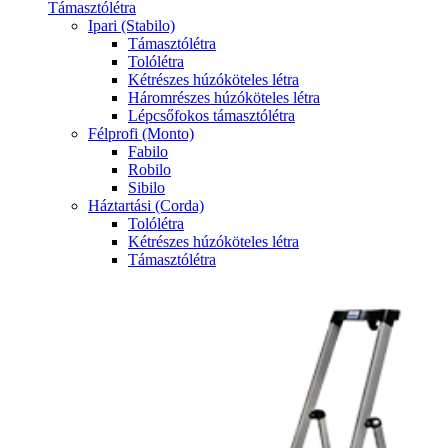
Támasztólétra
Ipari (Stabilo)
Támasztólétra
Tolólétra
Kétrészes húzóköteles létra
Háromrészes húzóköteles létra
Lépcsőfokos támasztólétra
Félprofi (Monto)
Fabilo
Robilo
Sibilo
Háztartási (Corda)
Tolólétra
Kétrészes húzóköteles létra
Támasztólétra