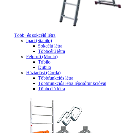
Több- és sokcélú létra
Ipari (Stabilo)
Sokcélú létra
Többcélú létra
Félprofi (Monto)
Tribilo
Dubilo
Háztartási (Corda)
Többfunkciós létra
Többfunkciós létra lépcsőfunkcióval
Többcélú létra