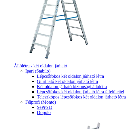
Állólétra - két oldalon járható
Ipari (Stabilo)
Lépcsőfokos két oldalon járható létra
Gurítható két oldalon járható létra
Két oldalon járható biztonsági állólétra
Lépcsőfokos két oldalon járható létra fafelülettel
Teleszkópos lépcsőfokos két oldalon járható létra
Félprofi (Monto)
SePro D
Dopplo