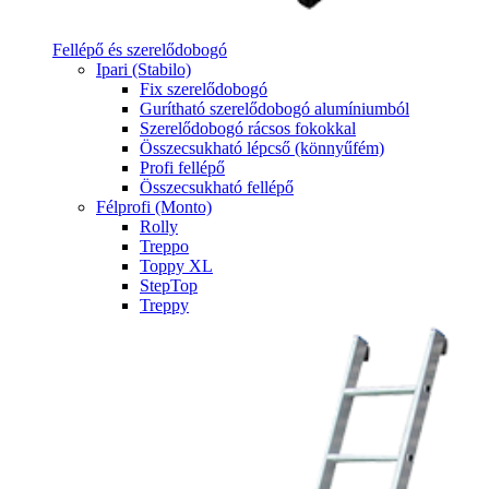
Fellépő és szerelődobogó
Ipari (Stabilo)
Fix szerelődobogó
Gurítható szerelődobogó alumíniumból
Szerelődobogó rácsos fokokkal
Összecsukható lépcső (könnyűfém)
Profi fellépő
Összecsukható fellépő
Félprofi (Monto)
Rolly
Treppo
Toppy XL
StepTop
Treppy