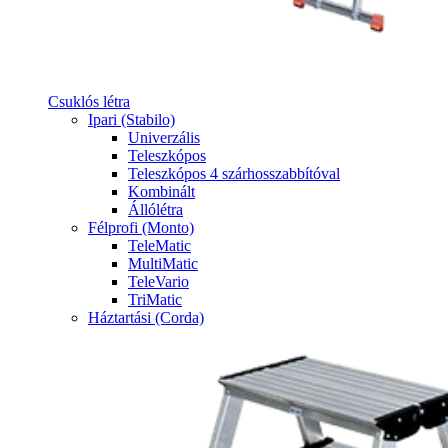
Csuklós létra
Ipari (Stabilo)
Univerzális
Teleszkópos
Teleszkópos 4 szárhosszabbítóval
Kombinált
Állólétra
Félprofi (Monto)
TeleMatic
MultiMatic
TeleVario
TriMatic
Háztartási (Corda)