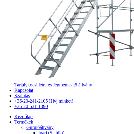
Tartálykocsi létra és Jégmentesítő állvány
Kapcsolat
Szállítás
+36-20-241-2105
Hívj minket!
+36-20-531-1390
Kezdőlap
Termékek
Gurulóállvány
Ipari (Stabilo)