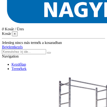
0
Kosár
/
Üres
Kosár
×
Jelenleg nincs más termék a kosaradban
Bejelentkezés
Navigation
Kezdőlap
Termékek