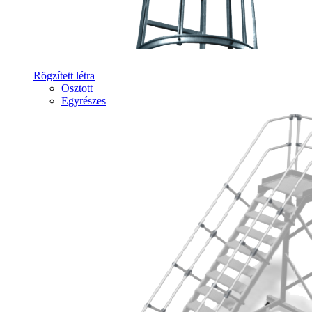
Rögzített létra
Osztott
Egyrészes