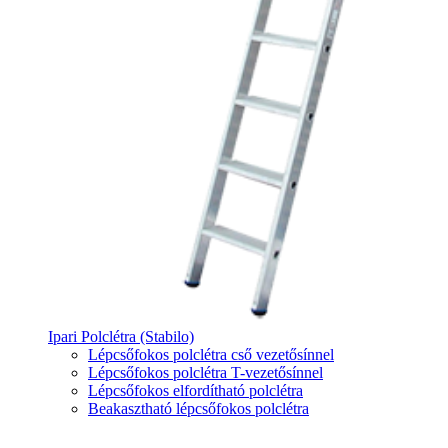
Ipari Polclétra (Stabilo)
Lépcsőfokos polclétra cső vezetősínnel
Lépcsőfokos polclétra T-vezetősínnel
Lépcsőfokos elfordítható polclétra
Beakasztható lépcsőfokos polclétra