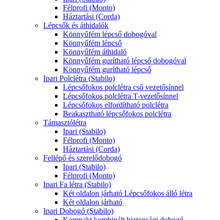
Félprofi (Monto)
Háztartási (Corda)
Lépcsők és áthidalók
Könnyűfém lépcső dobogóval
Könnyűfém lépcső
Könnyűfém áthidaló
Könnyűfém gurítható lépcső dobogóval
Könnyűfém gurítható lépcső
Ipari Polclétra (Stabilo)
Lépcsőfokos polclétra cső vezetősínnel
Lépcsőfokos polclétra T-vezetősínnel
Lépcsőfokos elfordítható polclétra
Beakasztható lépcsőfokos polclétra
Támasztólétra
Ipari (Stabilo)
Félprofi (Monto)
Háztartási (Corda)
Fellépő és szerelődobogó
Ipari (Stabilo)
Félprofi (Monto)
Ipari Fa létra (Stabilo)
Két oldalon járható Lépcsőfokos álló létra
Két oldalon járható
Ipari Dobogó (Stabilo)
Kompakt kombinált biztonsági dobogó