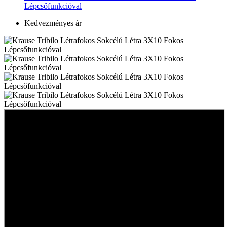
Lépcsőfunkcióval
Kedvezményes ár