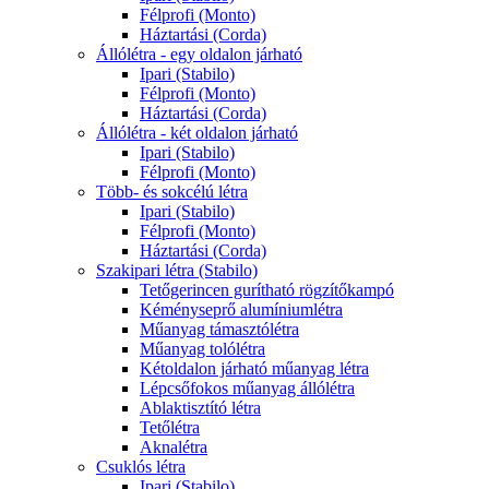
Félprofi (Monto)
Háztartási (Corda)
Állólétra - egy oldalon járható
Ipari (Stabilo)
Félprofi (Monto)
Háztartási (Corda)
Állólétra - két oldalon járható
Ipari (Stabilo)
Félprofi (Monto)
Több- és sokcélú létra
Ipari (Stabilo)
Félprofi (Monto)
Háztartási (Corda)
Szakipari létra (Stabilo)
Tetőgerincen gurítható rögzítőkampó
Kéményseprő alumíniumlétra
Műanyag támasztólétra
Műanyag tolólétra
Kétoldalon járható műanyag létra
Lépcsőfokos műanyag állólétra
Ablaktisztító létra
Tetőlétra
Aknalétra
Csuklós létra
Ipari (Stabilo)