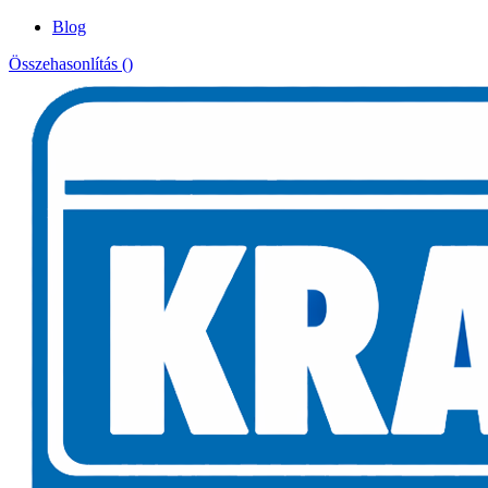
Blog
Összehasonlítás (
)