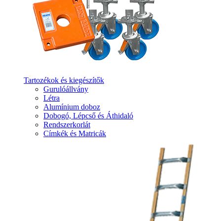
Tartozékok és kiegészítők
Gurulóállvány
Létra
Alumínium doboz
Dobogó, Lépcső és Áthidaló
Rendszerkorlát
Címkék és Matricák