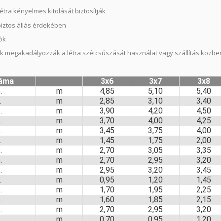
létra kényelmes kitolását biztosítják
biztos állás érdekében
ók
 megakadályozzák a létra szétcsúszását használat vagy szállítás közbe
záma
3x6
3x7
3x8
.
m
4,85
5,10
5,40
.
m
2,85
3,10
3,40
.
m
3,90
4,20
4,50
.
m
3,70
4,00
4,25
.
m
3,45
3,75
4,00
.
m
1,45
1,75
2,00
.
m
2,70
3,05
3,35
.
m
2,70
2,95
3,20
.
m
2,95
3,20
3,45
.
m
0,95
1,20
1,45
.
m
1,70
1,95
2,25
.
m
1,60
1,85
2,15
.
m
2,70
2,95
3,20
.
m
0,70
0,95
1,20