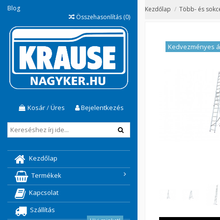
Blog
Kezdőlap
Több- és sokcé
Összehasonlítás (
0
)
Kedvezményes á
Kosár
/
Üres
Bejelentkezés
Kezdőlap
Termékek
Kapcsolat
Szállítás