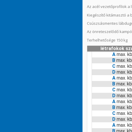
Az acél vezetőprofilok a 
Kiegészítő kitámasztó a 
Csúszsásmentes lábdug
Az önreteszelődő kampók
Terhelhetősége 150 kg
létrafokok s
A
max. kb
B
max. kb
C
max. kb
D
max. kb
A
max. kb
B
max. kb
C
max. kb
D
max. kb
A
max. kb
B
max. kb
C
max. kb
D
max. kb
A
max. kb
B
max. kb