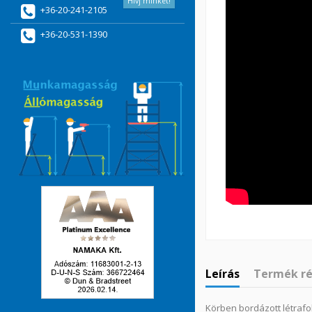
Hívj minket!
+36-20-241-2105
+36-20-531-1390
Leírás
Termék ré
Körben bordázott létraf