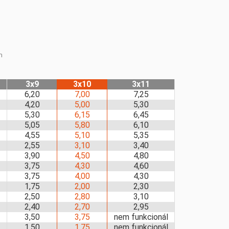
n
3x9
3x10
3x11
6,20
7,00
7,25
4,20
5,00
5,30
5,30
6,15
6,45
5,05
5,80
6,10
4,55
5,10
5,35
2,55
3,10
3,40
3,90
4,50
4,80
3,75
4,30
4,60
3,75
4,00
4,30
1,75
2,00
2,30
2,50
2,80
3,10
2,40
2,70
2,95
3,50
3,75
nem funkcionál
1,50
1,75
nem funkcionál