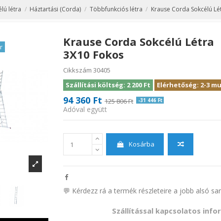
lú létra
Háztartási (Corda)
Többfunkciós létra
Krause Corda Sokcélú Lé
Krause Corda Sokcélú Létra
r
3X10 Fokos
Cikkszám
30405
Szállítási költség: 2 200 Ft
Elérhetőség: 2-3 
94 360 Ft
125 806 Ft
-31 446 Ft
Adóval együtt
Kosárba
💬 Kérdezz rá a termék részleteire a jobb alsó sa
Szállítással kapcsolatos inf