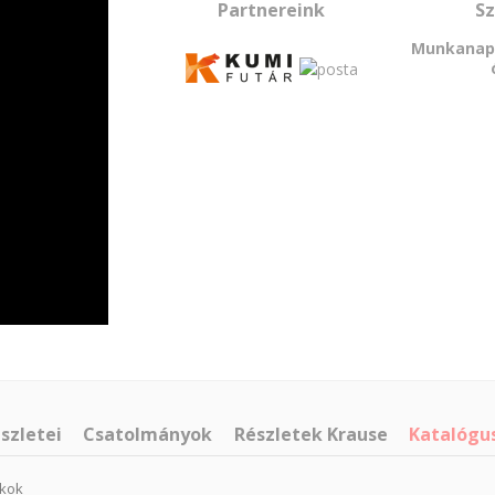
Partnereink
Sz
Munkanapo
szletei
Csatolmányok
Részletek Krause
Katalógu
okok