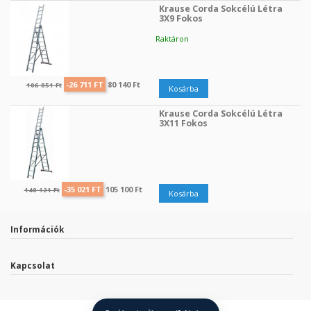
Krause Corda Sokcélú Létra
3X9 Fokos
Raktáron
Regular price
Ár
-26 711 FT
80 140 Ft
106 851 Ft
Kosárba
Krause Corda Sokcélú Létra
3X11 Fokos
|
Regular price
Ár
-35 021 FT
105 100 Ft
140 121 Ft
Kosárba
Információk
Kapcsolat