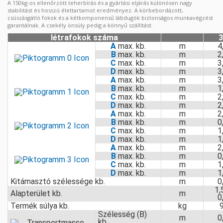
A 150kg-os ellenőrzött teherbírás és a gyártási eljárás különösen nagy
stabilitást és hosszú élettartamot eredményez. A körbebordázott,
csúszásgátló fokok és a kétkomponensű lábdugók biztonságos munkavégzést
garantálnak. A csekély önsúly pedig a könnyű szállítást.
létrafokok száma
3
A
max. kb.
m
4
B
max. kb.
m
2
C
max. kb.
m
3
D
max. kb.
m
3
A
max. kb.
m
3
B
max. kb.
m
1
C
max. kb.
m
2
D
max. kb.
m
2
A
max. kb.
m
2
B
max. kb.
m
0
C
max. kb.
m
1
D
max. kb.
m
1
A
max. kb.
m
2
B
max. kb.
m
0
C
max. kb.
m
1
D
max. kb.
m
1
Kitámasztó szélessége kb.
m
0
1,
Alapterület kb.
m
0
Termék súlya kb.
kg
9
Szélesség (B)
m
0
kb.