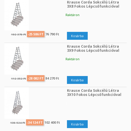
Krause Corda Sokcélú Létra
3X8 Fokos Lépcsőfunkcióval
Raktáron
Regular price
Ár
-25 586 FT
76 790 Ft
102 376 Ft
Kosárba
Krause Corda Sokcélú Létra
3X9 Fokos Lépcsőfunkcióval
Raktáron
Regular price
Ár
-28 082 FT
84 270 Ft
112 352 Ft
Kosárba
Krause Corda Sokcélú Létra
3X10 Fokos Lépcsőfunkcióval
|
Regular price
Ár
-34 124 FT
102 400 Ft
136 524 Ft
Kosárba