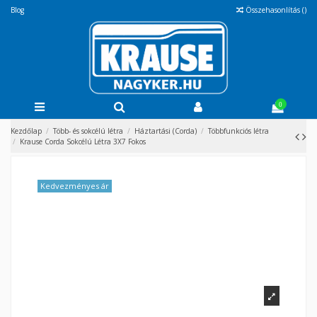
Blog
Összehasonlítás (
)
0
Kezdőlap
Több- és sokcélú létra
Háztartási (Corda)
Többfunkciós létra
Krause Corda Sokcélú Létra 3X7 Fokos
Kedvezményes ár