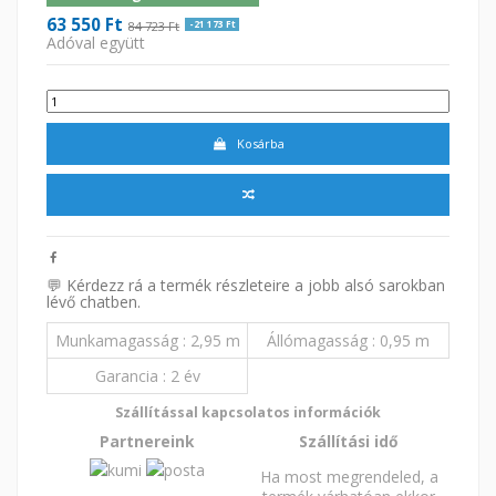
63 550 Ft
84 723 Ft
-21 173 Ft
Adóval együtt
Kosárba
💬 Kérdezz rá a termék részleteire a jobb alsó sarokban
lévő chatben.
Munkamagasság
2,95 m
Állómagasság
0,95 m
Garancia
2 év
Szállítással kapcsolatos információk
Partnereink
Szállítási idő
Ha most megrendeled, a