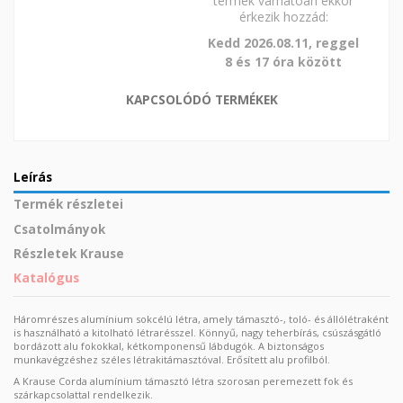
termék várhatóan ekkor
érkezik hozzád:
Kedd 2026.08.11, reggel
8 és 17 óra között
KAPCSOLÓDÓ TERMÉKEK
Leírás
Termék részletei
Csatolmányok
Részletek Krause
Katalógus
Háromrészes alumínium sokcélú létra, amely támasztó-, toló- és állólétraként
is használható a kitolható létrarésszel. Könnyű, nagy teherbírás, csúszásgátló
bordázott alu fokokkal, kétkomponensű lábdugók. A biztonságos
munkavégzéshez széles létrakitámasztóval. Erősített alu profilból.
A Krause Corda alumínium támasztó létra szorosan peremezett fok és
szárkapcsolattal rendelkezik.