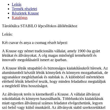
Leírás
Termék részletei
Részletek Krause
Katalógus
Tárolótálca STABILO lépcsőfokos állólétrákhoz
Leírás:
Két csavar és anya a csomag részét képezi
A Krause egy német tradicionális vállalat, amely 1900 óta gyárt
létrákat és állványokat. A cég magas minőségű termékeiről és
innovatív megoldásairól ismert az iparban.
A Krause létrák strapabíró és biztonságos kialakításukról híresek. Az
alumíniumból készült létrák könnyűek és könnyen mozgathatóak, de
ugyanakkor megbízhatóak és stabilak is. A különböző méretekben
elérhető létrák lehetővé teszik, hogy minden feladathoz megtaláljuk
a megfelelő létra hosszúságot.
Az állványok terén is kiemelkedő a Krause. A vállalat állványai
sokoldalúak és könnyen használhatók. Többfunkciós kialakításuk
miatt egyetlen állvánnyal számos feladatot elvégezhetünk, legyen
szó belső vagy külső munkáról. Az állványok stabil szerkezetükkel