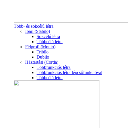
Több- és sokcélú létra
Ipari (Stabilo)
Sokcélú létra
Többcélú létra
Félprofi (Monto)
Tribilo
Dubilo
Háztartási (Corda)
Többfunkciós létra
Többfunkciós létra lépcsőfunkcióval
Többcélú létra