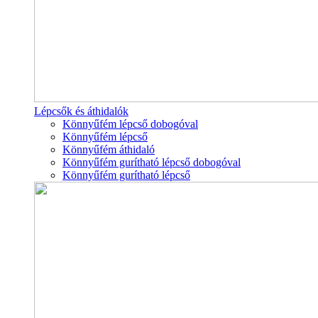
Lépcsők és áthidalók
Könnyűfém lépcső dobogóval
Könnyűfém lépcső
Könnyűfém áthidaló
Könnyűfém gurítható lépcső dobogóval
Könnyűfém gurítható lépcső