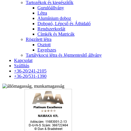
Tartozékok és kiegészítők
Gurulóállvány
Létra
Alumínium doboz
Dobogó, Lépcső és Áthidaló
Rendszerkorlát
Címkék és Matricák
Rögzített létra
Osztott
Egyrészes
Tartálykocsi létra és Jégmentesítő állvány
Kapcsolat
Szállítás
+36-20/241-2105
+36-20/531-1390