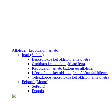
Állólétra - két oldalon járható
Ipari (Stabilo)
Lépcsőfokos két oldalon járható létra
Gurítható két oldalon járható létra
Két oldalon járható biztonsági állólétra
Lépcsőfokos két oldalon járható létra fafelülettel
Teleszkópos lépcsőfokos két oldalon járható létra
Félprofi (Monto)
SePro D
Dopplo