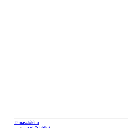
Támasztólétra
Ipari (Stabilo)