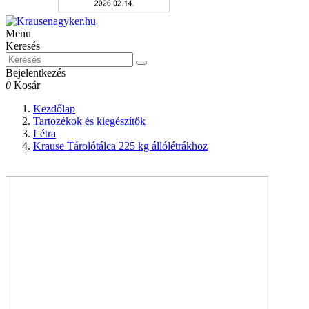
Menu
Keresés
Bejelentkezés
0
Kosár
Kezdőlap
Tartozékok és kiegészítők
Létra
Krause Tárolótálca 225 kg állólétrákhoz