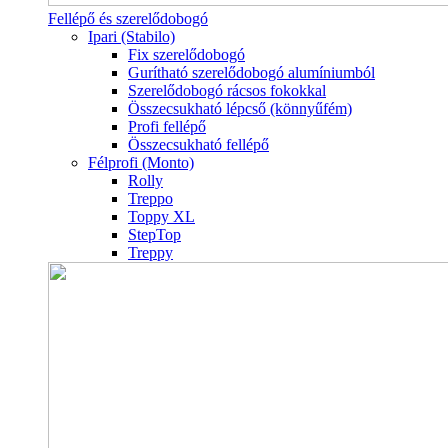
Fellépő és szerelődobogó
Ipari (Stabilo)
Fix szerelődobogó
Gurítható szerelődobogó alumíniumból
Szerelődobogó rácsos fokokkal
Összecsukható lépcső (könnyűfém)
Profi fellépő
Összecsukható fellépő
Félprofi (Monto)
Rolly
Treppo
Toppy XL
StepTop
Treppy