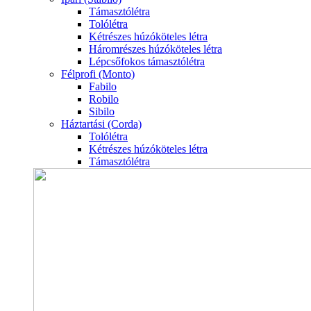
Támasztólétra
Tolólétra
Kétrészes húzóköteles létra
Háromrészes húzóköteles létra
Lépcsőfokos támasztólétra
Félprofi (Monto)
Fabilo
Robilo
Sibilo
Háztartási (Corda)
Tolólétra
Kétrészes húzóköteles létra
Támasztólétra