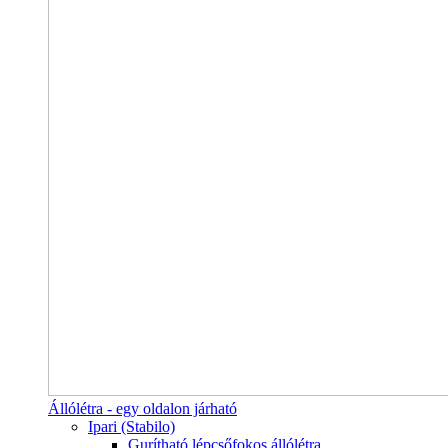
Állólétra - egy oldalon járható
Ipari (Stabilo)
Gurítható lépcsőfokos állólétra