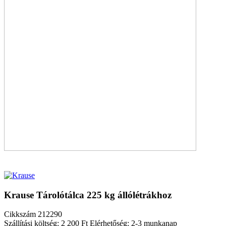
Krause Tárolótálca 225 kg állólétrákhoz
Cikkszám
212290
Szállítási költség: 2 200 Ft
Elérhetőség: 2-3 munkanap