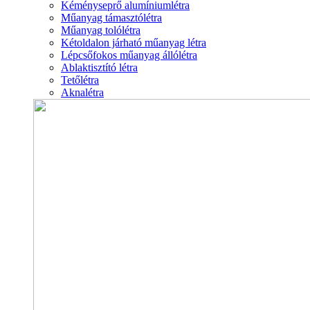
Kéményseprő alumíniumlétra
Műanyag támasztólétra
Műanyag tolólétra
Kétoldalon járható műanyag létra
Lépcsőfokos műanyag állólétra
Ablaktisztító létra
Tetőlétra
Aknalétra