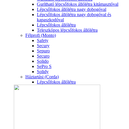
Gurítható lépcsőfokos állólétra kitámasztóval
Lépcsőfokos állólétra nagy dobogóval
Lépcsőfokos állólétra nagy dobogóval és
kapaszkodóval
Lépcsőfokos állólétra
Teleszkópos lépcsőfokos állólétra
Félprofi (Monto)
Safety
Secury
Sepuro
Securo
Solido
SePro S
Solidy
Háztartási (Corda)
Lépcsőfokos állólétra