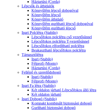
Háztartási (Corda)
Lépcsők és áthidalók
Könnyűfém lépcső dobogóval
Könnyűfém lépcső
Könnyűfém áthidaló
Könnyűfém gurítható lépcső dobogóval
Könnyűfém gurítható lépcső
Ipari Polclétra (Stabilo)
Lépcsőfokos polclétra cső vezetősínnel
Lépcsőfokos polclétra T-vezetősínnel
Lépcsőfokos elfordítható polclétra
Beakasztható lépcsőfokos polclétra
Támasztólétra
Ipari (Stabilo)
Félprofi (Monto)
Háztartási (Corda)
Fellépő és szerelődobogó
Ipari (Stabilo)
Félprofi (Monto)
Ipari Fa létra (Stabilo)
Két oldalon járható Lépcsőfokos álló létra
Két oldalon járható
Ipari Dobogó (Stabilo)
Kompakt kombinált biztonsági dobogó
Gurítható biztonsági dobogó