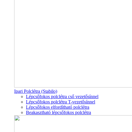
Ipari Polclétra (Stabilo)
Lépcsőfokos polclétra cső vezetősínnel
Lépcsőfokos polclétra T-vezetősínnel
Lépcsőfokos elfordítható polclétra
Beakasztható lépcsőfokos polclétra