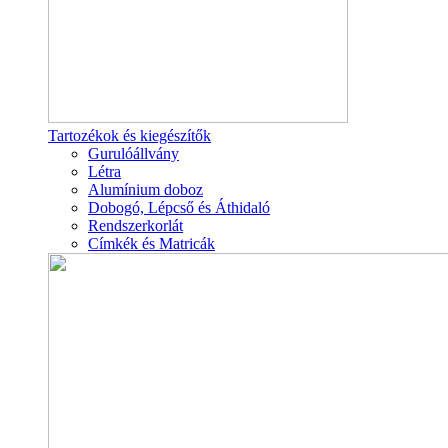
Tartozékok és kiegészítők
Gurulóállvány
Létra
Alumínium doboz
Dobogó, Lépcső és Áthidaló
Rendszerkorlát
Címkék és Matricák