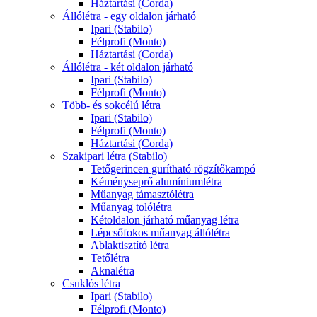
Háztartási (Corda)
Állólétra - egy oldalon járható
Ipari (Stabilo)
Félprofi (Monto)
Háztartási (Corda)
Állólétra - két oldalon járható
Ipari (Stabilo)
Félprofi (Monto)
Több- és sokcélú létra
Ipari (Stabilo)
Félprofi (Monto)
Háztartási (Corda)
Szakipari létra (Stabilo)
Tetőgerincen gurítható rögzítőkampó
Kéményseprő alumíniumlétra
Műanyag támasztólétra
Műanyag tolólétra
Kétoldalon járható műanyag létra
Lépcsőfokos műanyag állólétra
Ablaktisztító létra
Tetőlétra
Aknalétra
Csuklós létra
Ipari (Stabilo)
Félprofi (Monto)