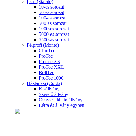
Ipari (Stabilo)
10-es sorozat
50-es sorozat
100-as sorozat
500-as sorozat
1000-es sorozat
5000-es sorozat
5500-as sorozat
Félprofi (Monto)
ClimTec
ProTec
ProTec XS
ProTec XXL
RollTec
ProTec 1000
Háztartási (Corda)
Kisállvány
Szerelő állvány
Összecsukható állvány
Létra és állvány egyben