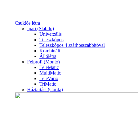
Csuklós létra
Ipari (Stabilo)
Univerzális
Teleszkópos
Teleszkópos 4 szárhosszabbítóval
Kombinált
Állólétra
Félprofi (Monto)
TeleMatic
MultiMatic
TeleVario
TriMatic
Háztartási (Corda)