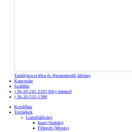
Tartálykocsi létra és Jégmentesítő állvány
Kapcsolat
Szállítás
+36-20-241-2105
Hívj minket!
+36-20-531-1390
Kezdőlap
Termékek
Gurulóállvány
Ipari (Stabilo)
Félprofi (Monto)