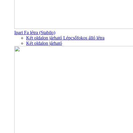
Ipari Fa létra (Stabilo)
Két oldalon járható Lépcsőfokos álló létra
Két oldalon járható