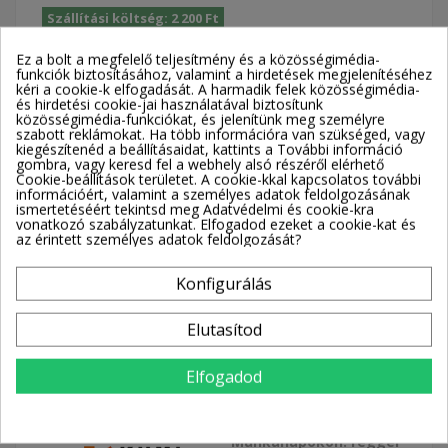
Szállítási költség: 2 200 Ft
Elérhetőség: 2-3 munkanap
Ez a bolt a megfelelő teljesítmény és a közösségimédia-
funkciók biztosításához, valamint a hirdetések megjelenítéséhez
42 920 Ft
53 638 Ft
-10 718 Ft
kéri a cookie-k elfogadását. A harmadik felek közösségimédia-
Adóval együtt
és hirdetési cookie-jai használatával biztosítunk
közösségimédia-funkciókat, és jelenítünk meg személyre
szabott reklámokat. Ha több információra van szükséged, vagy
kiegészítenéd a beállításaidat, kattints a További információ
gombra, vagy keresd fel a webhely alsó részéről elérhető
Cookie-beállítások területet. A cookie-kkal kapcsolatos további
információért, valamint a személyes adatok feldolgozásának
Kosárba
ismertetéséért tekintsd meg Adatvédelmi és cookie-kra
vonatkozó szabályzatunkat. Elfogadod ezeket a cookie-kat és
az érintett személyes adatok feldolgozását?
Konfigurálás
Elutasítod
💬 Kérdezz rá a termék részleteire a jobb alsó sarokban
lévő chatben.
Elfogadod
Szállítással kapcsolatos információk
Partnereink
Szállítási idő
Munkanapokon: reggel