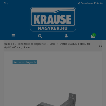
Blog
Összehasonlítás (
0
)
0
Kezdőlap
Tartozékok és kiegészítők
Létra
Krause STABILO T-alakú fali
rögzítő 400 mm, pilléren
Kedvezményes ár