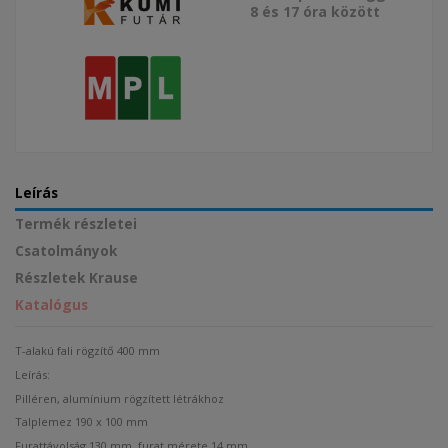
8 és 17 óra között
Leírás
Termék részletei
Csatolmányok
Részletek Krause
Katalógus
T-alakú fali rögzítő 400 mm
Leírás:
Pilléren, alumínium rögzített létrákhoz
Talplemez 190 x 100 mm
Furattávolság 130 mm, furat mérete 14 mm