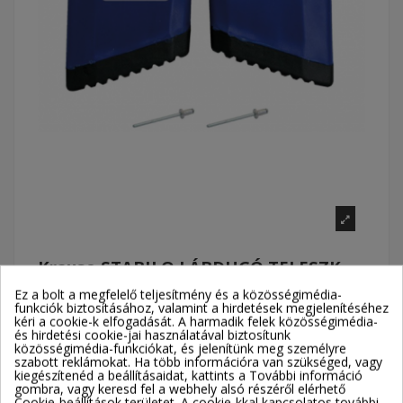
Krause STABILO LÁBDUGÓ TELESZK.
CSUKLÓS LÉTRA KÜLSŐ TAGJÁHOZ
Ez a bolt a megfelelő teljesítmény és a közösségimédia-
JOBBOS
funkciók biztosításához, valamint a hirdetések megjelenítéséhez
kéri a cookie-k elfogadását. A harmadik felek közösségimédia-
Cikkszám
212436
és hirdetési cookie-jai használatával biztosítunk
közösségimédia-funkciókat, és jelenítünk meg személyre
Szállítási költség: 2 200 Ft
szabott reklámokat. Ha több információra van szükséged, vagy
kiegészítenéd a beállításaidat, kattints a További információ
Elérhetőség: 2-3 munkanap
gombra, vagy keresd fel a webhely alsó részéről elérhető
Cookie-beállítások területet. A cookie-kkal kapcsolatos további