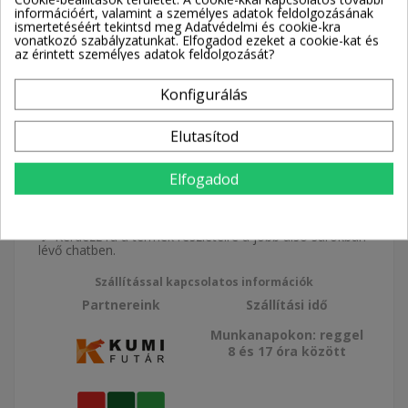
5 941 Ft
információért, valamint a személyes adatok feldolgozásának
Adóval együtt
ismertetéséért tekintsd meg Adatvédelmi és cookie-kra
vonatkozó szabályzatunkat. Elfogadod ezeket a cookie-kat és
az érintett személyes adatok feldolgozását?
Konfigurálás
Kosárba
Elutasítod
Elfogadod
💬 Kérdezz rá a termék részleteire a jobb alsó sarokban
lévő chatben.
Szállítással kapcsolatos információk
Partnereink
Szállítási idő
Munkanapokon: reggel
8 és 17 óra között