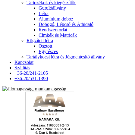
Tartozékok és kiegészítők
Gurulóállvány
Létra
Alumínium doboz
Dobogó, Lépcső és Áthidaló
Rendszerkorlát
Címkék és Matricák
Rögzített létra
Osztott
Egyrészes
Tartálykocsi létra és Jégmentesítő állvány
Kapcsolat
Szállítás
+36-20/241-2105
+36-20/531-1390