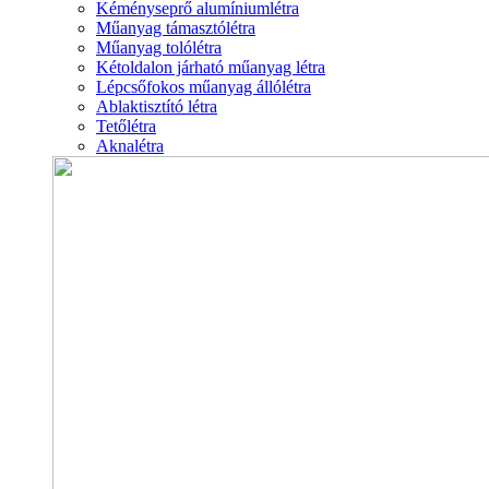
Kéményseprő alumíniumlétra
Műanyag támasztólétra
Műanyag tolólétra
Kétoldalon járható műanyag létra
Lépcsőfokos műanyag állólétra
Ablaktisztító létra
Tetőlétra
Aknalétra