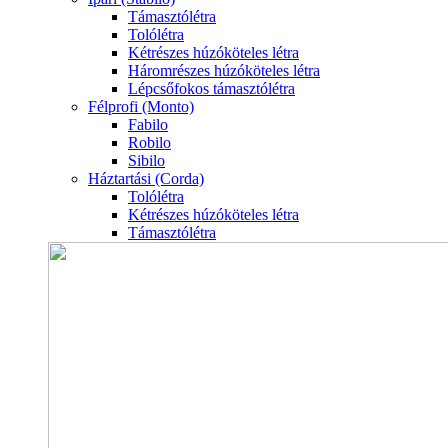
Támasztólétra
Tolólétra
Kétrészes húzóköteles létra
Háromrészes húzóköteles létra
Lépcsőfokos támasztólétra
Félprofi (Monto)
Fabilo
Robilo
Sibilo
Háztartási (Corda)
Tolólétra
Kétrészes húzóköteles létra
Támasztólétra