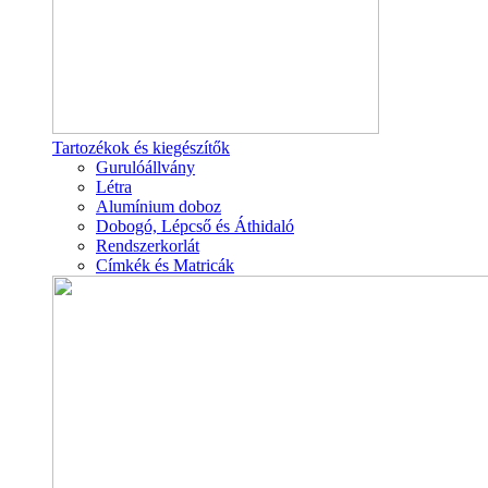
Tartozékok és kiegészítők
Gurulóállvány
Létra
Alumínium doboz
Dobogó, Lépcső és Áthidaló
Rendszerkorlát
Címkék és Matricák