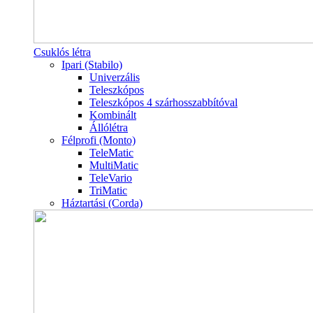
Csuklós létra
Ipari (Stabilo)
Univerzális
Teleszkópos
Teleszkópos 4 szárhosszabbítóval
Kombinált
Állólétra
Félprofi (Monto)
TeleMatic
MultiMatic
TeleVario
TriMatic
Háztartási (Corda)