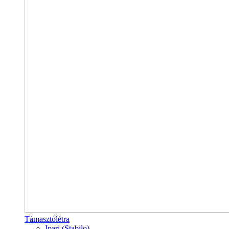
Támasztólétra
Ipari (Stabilo)