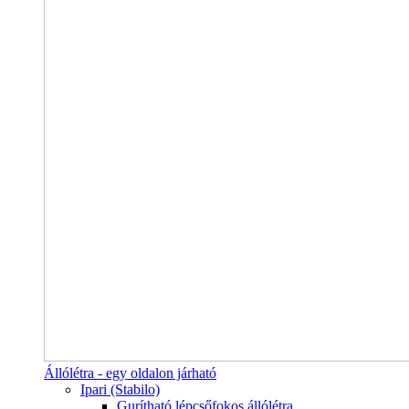
Állólétra - egy oldalon járható
Ipari (Stabilo)
Gurítható lépcsőfokos állólétra