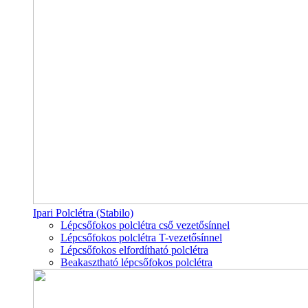
Ipari Polclétra (Stabilo)
Lépcsőfokos polclétra cső vezetősínnel
Lépcsőfokos polclétra T-vezetősínnel
Lépcsőfokos elfordítható polclétra
Beakasztható lépcsőfokos polclétra