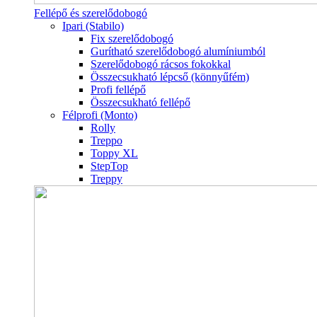
Fellépő és szerelődobogó
Ipari (Stabilo)
Fix szerelődobogó
Gurítható szerelődobogó alumíniumból
Szerelődobogó rácsos fokokkal
Összecsukható lépcső (könnyűfém)
Profi fellépő
Összecsukható fellépő
Félprofi (Monto)
Rolly
Treppo
Toppy XL
StepTop
Treppy