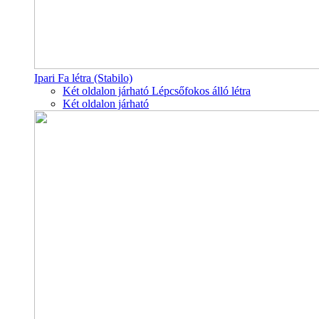
Ipari Fa létra (Stabilo)
Két oldalon járható Lépcsőfokos álló létra
Két oldalon járható