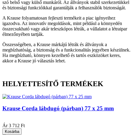
szó belső vagy külső munkáról. Az állványok stabil szerkezetükkel
és biztonsági funkcióikkal garantálják a felhasználók biztonságát.
A Krause folyamatosan fejleszti termékeit a piac igényeihez
igazodva. Az innovatív megoldások, mint például a könnyedén
összecsukható vagy akár teleszkópos létrák, a vállalatot a létraipar
élmezőnyében tartják.
Összességében, a Krause márkájú létrák és állványok a
megbízhatóság, a biztonság és a funkcionalitás jegyében készülnek.
Ha megbízható, könnyen kezelhető és tartós eszközöket keres,
akkor a Krause jó választás lehet.
HELYETTESÍTŐ TERMÉKEK
Krause Corda lábdugó (párban) 77 x 25 mm
|
Ár
3 712 Ft
Kosárba