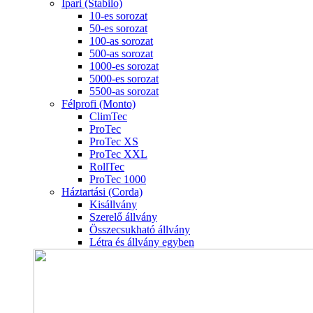
Ipari (Stabilo)
10-es sorozat
50-es sorozat
100-as sorozat
500-as sorozat
1000-es sorozat
5000-es sorozat
5500-as sorozat
Félprofi (Monto)
ClimTec
ProTec
ProTec XS
ProTec XXL
RollTec
ProTec 1000
Háztartási (Corda)
Kisállvány
Szerelő állvány
Összecsukható állvány
Létra és állvány egyben