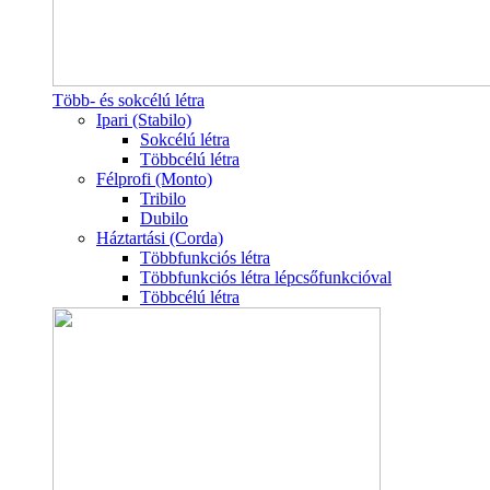
Több- és sokcélú létra
Ipari (Stabilo)
Sokcélú létra
Többcélú létra
Félprofi (Monto)
Tribilo
Dubilo
Háztartási (Corda)
Többfunkciós létra
Többfunkciós létra lépcsőfunkcióval
Többcélú létra