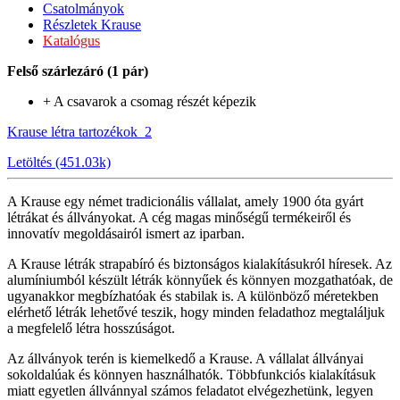
Csatolmányok
Részletek Krause
Katalógus
Felső szárlezáró (1 pár)
+ A csavarok a csomag részét képezik
Krause létra tartozékok_2
Letöltés (451.03k)
A Krause egy német tradicionális vállalat, amely 1900 óta gyárt
létrákat és állványokat. A cég magas minőségű termékeiről és
innovatív megoldásairól ismert az iparban.
A Krause létrák strapabíró és biztonságos kialakításukról híresek. Az
alumíniumból készült létrák könnyűek és könnyen mozgathatóak, de
ugyanakkor megbízhatóak és stabilak is. A különböző méretekben
elérhető létrák lehetővé teszik, hogy minden feladathoz megtaláljuk
a megfelelő létra hosszúságot.
Az állványok terén is kiemelkedő a Krause. A vállalat állványai
sokoldalúak és könnyen használhatók. Többfunkciós kialakításuk
miatt egyetlen állvánnyal számos feladatot elvégezhetünk, legyen