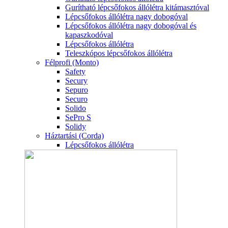
Gurítható lépcsőfokos állólétra kitámasztóval
Lépcsőfokos állólétra nagy dobogóval
Lépcsőfokos állólétra nagy dobogóval és
kapaszkodóval
Lépcsőfokos állólétra
Teleszkópos lépcsőfokos állólétra
Félprofi (Monto)
Safety
Secury
Sepuro
Securo
Solido
SePro S
Solidy
Háztartási (Corda)
Lépcsőfokos állólétra