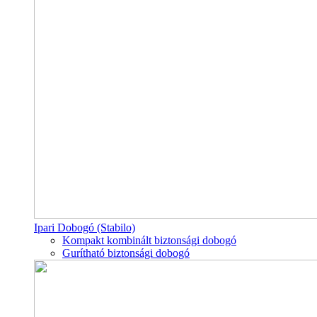
Ipari Dobogó (Stabilo)
Kompakt kombinált biztonsági dobogó
Gurítható biztonsági dobogó