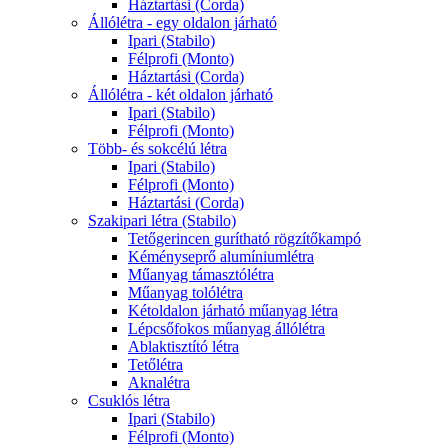
Háztartási (Corda)
Állólétra - egy oldalon járható
Ipari (Stabilo)
Félprofi (Monto)
Háztartási (Corda)
Állólétra - két oldalon járható
Ipari (Stabilo)
Félprofi (Monto)
Több- és sokcélú létra
Ipari (Stabilo)
Félprofi (Monto)
Háztartási (Corda)
Szakipari létra (Stabilo)
Tetőgerincen gurítható rögzítőkampó
Kéményseprő alumíniumlétra
Műanyag támasztólétra
Műanyag tolólétra
Kétoldalon járható műanyag létra
Lépcsőfokos műanyag állólétra
Ablaktisztító létra
Tetőlétra
Aknalétra
Csuklós létra
Ipari (Stabilo)
Félprofi (Monto)