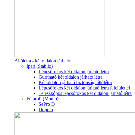
Állólétra - két oldalon járható
Ipari (Stabilo)
Lépcsőfokos két oldalon járható létra
Gurítható két oldalon járható létra
Két oldalon járható biztonsági állólétra
Lépcsőfokos két oldalon járható létra fafelülettel
Teleszkópos lépcsőfokos két oldalon járható létra
Félprofi (Monto)
SePro D
Dopplo