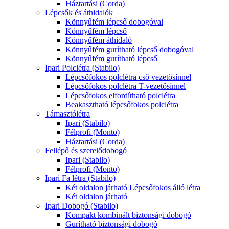
Háztartási (Corda)
Lépcsők és áthidalók
Könnyűfém lépcső dobogóval
Könnyűfém lépcső
Könnyűfém áthidaló
Könnyűfém gurítható lépcső dobogóval
Könnyűfém gurítható lépcső
Ipari Polclétra (Stabilo)
Lépcsőfokos polclétra cső vezetősínnel
Lépcsőfokos polclétra T-vezetősínnel
Lépcsőfokos elfordítható polclétra
Beakasztható lépcsőfokos polclétra
Támasztólétra
Ipari (Stabilo)
Félprofi (Monto)
Háztartási (Corda)
Fellépő és szerelődobogó
Ipari (Stabilo)
Félprofi (Monto)
Ipari Fa létra (Stabilo)
Két oldalon járható Lépcsőfokos álló létra
Két oldalon járható
Ipari Dobogó (Stabilo)
Kompakt kombinált biztonsági dobogó
Gurítható biztonsági dobogó