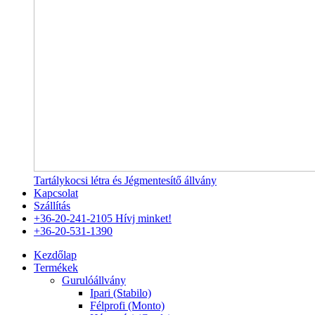
Tartálykocsi létra és Jégmentesítő állvány
Kapcsolat
Szállítás
+36-20-241-2105
Hívj minket!
+36-20-531-1390
Kezdőlap
Termékek
Gurulóállvány
Ipari (Stabilo)
Félprofi (Monto)