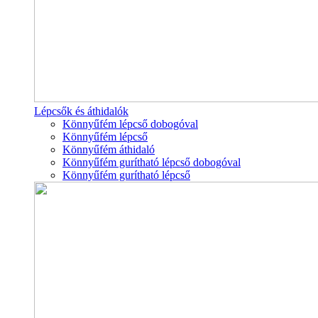
Lépcsők és áthidalók
Könnyűfém lépcső dobogóval
Könnyűfém lépcső
Könnyűfém áthidaló
Könnyűfém gurítható lépcső dobogóval
Könnyűfém gurítható lépcső