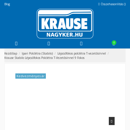
Blog
Összehasonlítás (
)
0
Kezdőlap
Ipari Polclétra (Stabilo)
Lépcsőfokos polclétra T-vezetősínnel
Krause Stabilo Lépcsőfokos Polclétra T-Vezetősínnel 9 Fokos
Kedvezményes ár