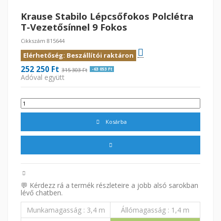
Krause Stabilo Lépcsőfokos Polclétra
T-Vezetősínnel 9 Fokos
Cikkszám
815644
Elérhetőség: Beszállítói raktáron
252 250 Ft
315 303 Ft
-63 053 Ft
Adóval együtt
Kosárba
💬 Kérdezz rá a termék részleteire a jobb alsó sarokban
lévő chatben.
Munkamagasság
3,4 m
Állómagasság
1,4 m