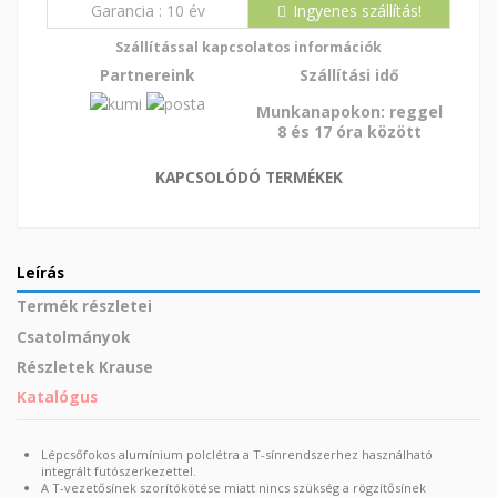
Garancia
10 év
Ingyenes szállítás!
Szállítással kapcsolatos információk
Partnereink
Szállítási idő
Munkanapokon: reggel
8 és 17 óra között
KAPCSOLÓDÓ TERMÉKEK
Leírás
Termék részletei
Csatolmányok
Részletek Krause
Katalógus
Lépcsőfokos alumínium polclétra a T-sínrendszerhez használható
integrált futószerkezettel.
A T-vezetősínek szorítókötése miatt nincs szükség a rögzítősínek