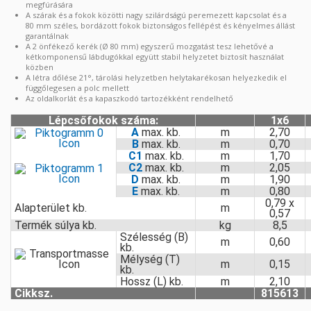
megfúrására
A szárak és a fokok közötti nagy szilárdságú peremezett kapcsolat és a
80 mm széles, bordázott fokok biztonságos fellépést és kényelmes állást
garantálnak
A 2 önfékező kerék (Ø 80 mm) egyszerű mozgatást tesz lehetővé a
kétkomponensű lábdugókkal együtt stabil helyzetet biztosít használat
közben
A létra dőlése 21°, tárolási helyzetben helytakarékosan helyezkedik el
függőlegesen a polc mellett
Az oldalkorlát és a kapaszkodó tartozékként rendelhető
Lépcsőfokok száma:
1x6
A
max. kb.
m
2,70
B
max. kb.
m
0,70
C1
max. kb.
m
1,70
C2
max. kb.
m
2,05
D
max. kb.
m
1,90
E
max. kb.
m
0,80
0,79 x
Alapterület kb.
m
0,57
Termék súlya kb.
kg
8,5
Szélesség (B)
m
0,60
kb.
Mélység (T)
m
0,15
kb.
Hossz (L) kb.
m
2,10
Cikksz.
815613
Lépcsőfokos polclétra T sínnel
A Krause egy német tradicionális vállalat, amely 1900 óta gyárt létrákat és