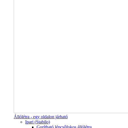
Állólétra - egy oldalon járható
Ipari (Stabilo)
Gurítható lépcsőfokos állólétra