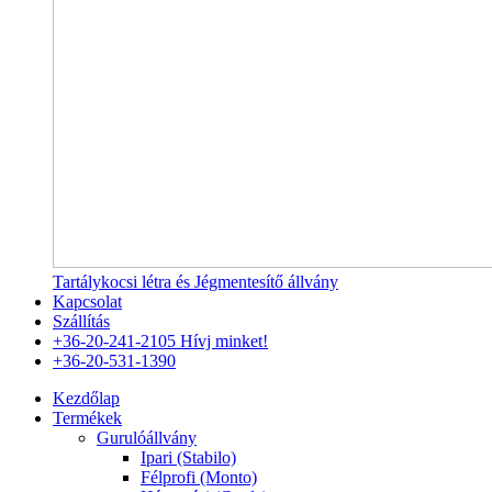
Tartálykocsi létra és Jégmentesítő állvány
Kapcsolat
Szállítás
+36-20-241-2105
Hívj minket!
+36-20-531-1390
Kezdőlap
Termékek
Gurulóállvány
Ipari (Stabilo)
Félprofi (Monto)