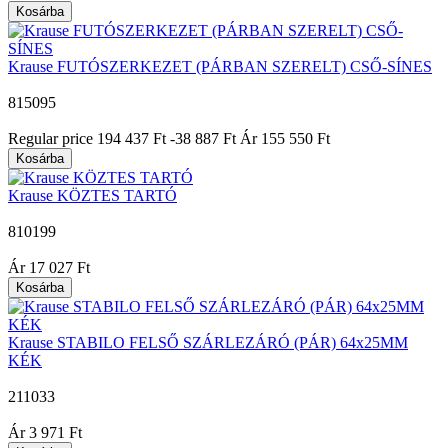
Kosárba
Krause FUTÓSZERKEZET (PÁRBAN SZERELT) CSŐ-SÍNES
815095
|
Regular price
194 437 Ft
-38 887 Ft
Ár
155 550 Ft
Kosárba
Krause KÖZTES TARTÓ
810199
|
Ár
17 027 Ft
Kosárba
Krause STABILO FELSŐ SZÁRLEZÁRÓ (PÁR) 64x25MM
KÉK
211033
|
Ár
3 971 Ft