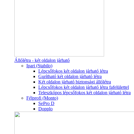
Állólétra - két oldalon járható
Ipari (Stabilo)
Lépcsőfokos két oldalon járható létra
Gurítható két oldalon járható létra
Két oldalon járható biztonsági állólétra
Lépcsőfokos két oldalon járható létra fafelülettel
Teleszkópos lépcsőfokos két oldalon járható létra
Félprofi (Monto)
SePro D
Dopplo