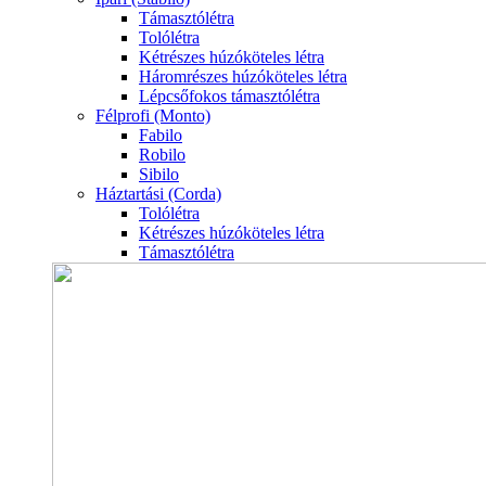
Támasztólétra
Tolólétra
Kétrészes húzóköteles létra
Háromrészes húzóköteles létra
Lépcsőfokos támasztólétra
Félprofi (Monto)
Fabilo
Robilo
Sibilo
Háztartási (Corda)
Tolólétra
Kétrészes húzóköteles létra
Támasztólétra