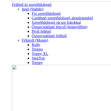
Fellépő és szerelődobogó
Ipari (Stabilo)
Fix szerelődobogó
Gurítható szerelődobogó alumíniumból
Szerelődobogó rácsos fokokkal
Összecsukható lépcső (könnyűfém)
Profi fellépő
Összecsukható fellépő
Félprofi (Monto)
Rolly
Treppo
Toppy XL
StepTop
Treppy