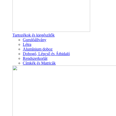
Tartozékok és kiegészítők
Gurulóállvány
Létra
Alumínium doboz
Dobogó, Lépcső és Áthidaló
Rendszerkorlát
Címkék és Matricák