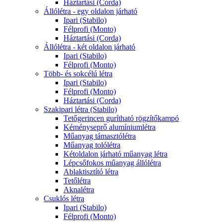
Háztartási (Corda)
Állólétra - egy oldalon járható
Ipari (Stabilo)
Félprofi (Monto)
Háztartási (Corda)
Állólétra - két oldalon járható
Ipari (Stabilo)
Félprofi (Monto)
Több- és sokcélú létra
Ipari (Stabilo)
Félprofi (Monto)
Háztartási (Corda)
Szakipari létra (Stabilo)
Tetőgerincen gurítható rögzítőkampó
Kéményseprő alumíniumlétra
Műanyag támasztólétra
Műanyag tolólétra
Kétoldalon járható műanyag létra
Lépcsőfokos műanyag állólétra
Ablaktisztító létra
Tetőlétra
Aknalétra
Csuklós létra
Ipari (Stabilo)
Félprofi (Monto)