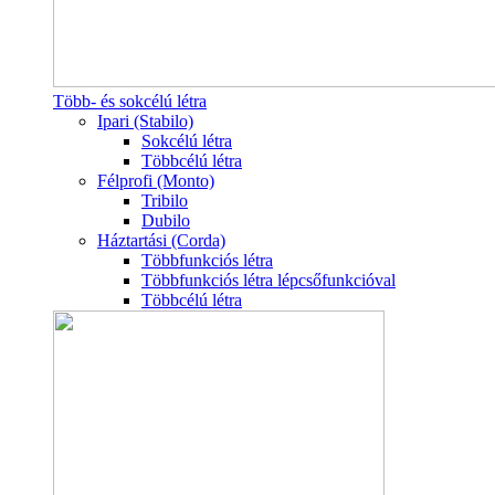
Több- és sokcélú létra
Ipari (Stabilo)
Sokcélú létra
Többcélú létra
Félprofi (Monto)
Tribilo
Dubilo
Háztartási (Corda)
Többfunkciós létra
Többfunkciós létra lépcsőfunkcióval
Többcélú létra