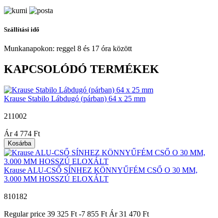
Szállítási idő
Munkanapokon: reggel 8 és 17 óra között
KAPCSOLÓDÓ TERMÉKEK
Krause Stabilo Lábdugó (párban) 64 x 25 mm
211002
|
Ár
4 774 Ft
Kosárba
Krause ALU-CSŐ SÍNHEZ KÖNNYŰFÉM CSŐ O 30 MM,
3.000 MM HOSSZÚ ELOXÁLT
810182
|
Regular price
39 325 Ft
-7 855 Ft
Ár
31 470 Ft