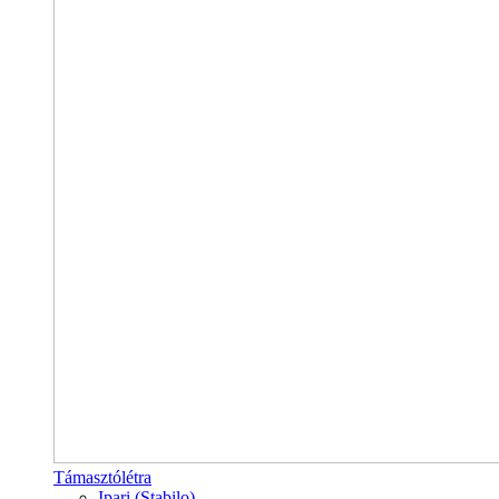
Támasztólétra
Ipari (Stabilo)