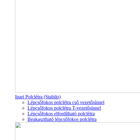
Ipari Polclétra (Stabilo)
Lépcsőfokos polclétra cső vezetősínnel
Lépcsőfokos polclétra T-vezetősínnel
Lépcsőfokos elfordítható polclétra
Beakasztható lépcsőfokos polclétra