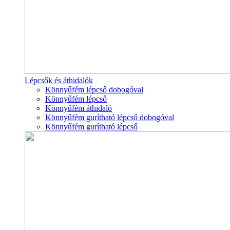
Lépcsők és áthidalók
Könnyűfém lépcső dobogóval
Könnyűfém lépcső
Könnyűfém áthidaló
Könnyűfém gurítható lépcső dobogóval
Könnyűfém gurítható lépcső