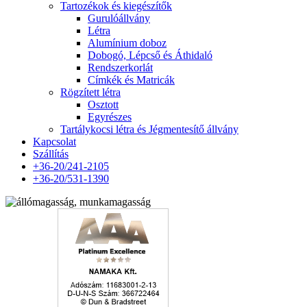
Tartozékok és kiegészítők
Gurulóállvány
Létra
Alumínium doboz
Dobogó, Lépcső és Áthidaló
Rendszerkorlát
Címkék és Matricák
Rögzített létra
Osztott
Egyrészes
Tartálykocsi létra és Jégmentesítő állvány
Kapcsolat
Szállítás
+36-20/241-2105
+36-20/531-1390