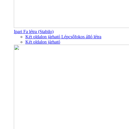
Ipari Fa létra (Stabilo)
Két oldalon járható Lépcsőfokos álló létra
Két oldalon járható