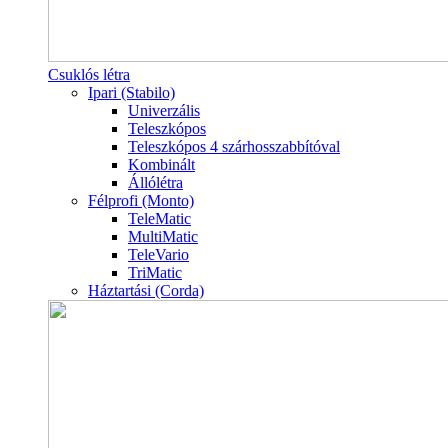
Csuklós létra
Ipari (Stabilo)
Univerzális
Teleszkópos
Teleszkópos 4 szárhosszabbítóval
Kombinált
Állólétra
Félprofi (Monto)
TeleMatic
MultiMatic
TeleVario
TriMatic
Háztartási (Corda)