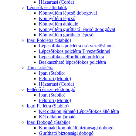
Háztartási (Corda)
Lépcsők és áthidalók
Könnyűfém lépcső dobogóval
Könnyűfém lépcső
Könnyűfém áthidaló
Könnyűfém gurítható lépcső dobogóval
Könnyűfém gurítható lépcső
Ipari Polclétra (Stabilo)
Lépcsőfokos polclétra cső vezetősínnel
Lépcsőfokos polclétra T-vezetősínnel
Lépcsőfokos elfordítható polclétra
Beakasztható lépcsőfokos polclétra
Támasztólétra
Ipari (Stabilo)
Félprofi (Monto)
Háztartási (Corda)
Fellépő és szerelődobogó
Ipari (Stabilo)
Félprofi (Monto)
Ipari Fa létra (Stabilo)
Két oldalon járható Lépcsőfokos álló létra
Két oldalon járható
Ipari Dobogó (Stabilo)
Kompakt kombinált biztonsági dobogó
Gurítható biztonsági dobogó