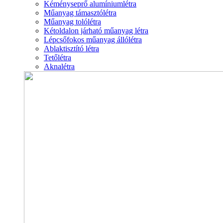
Kéményseprő alumíniumlétra
Műanyag támasztólétra
Műanyag tolólétra
Kétoldalon járható műanyag létra
Lépcsőfokos műanyag állólétra
Ablaktisztító létra
Tetőlétra
Aknalétra