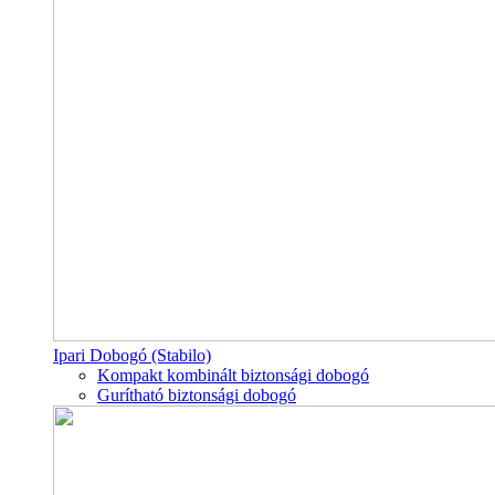
Ipari Dobogó (Stabilo)
Kompakt kombinált biztonsági dobogó
Gurítható biztonsági dobogó