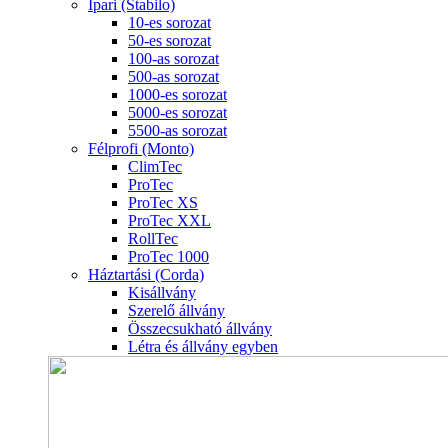
Ipari (Stabilo)
10-es sorozat
50-es sorozat
100-as sorozat
500-as sorozat
1000-es sorozat
5000-es sorozat
5500-as sorozat
Félprofi (Monto)
ClimTec
ProTec
ProTec XS
ProTec XXL
RollTec
ProTec 1000
Háztartási (Corda)
Kisállvány
Szerelő állvány
Összecsukható állvány
Létra és állvány egyben