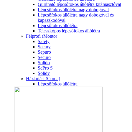
Gurítható lépcsőfokos állólétra kitámasztóval
Lépcsőfokos állólétra nagy dobogóval
Lépcsőfokos állólétra nagy dobogóval és
kapaszkodóval
Lépcsőfokos állólétra
Teleszkópos lépcsőfokos állólétra
Félprofi (Monto)
Safety
Secury
Sepuro
Securo
Solido
SePro S
Solidy
Háztartási (Corda)
Lépcsőfokos állólétra