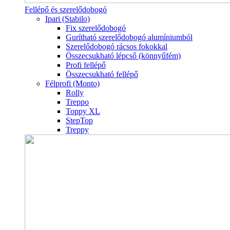
Fellépő és szerelődobogó
Ipari (Stabilo)
Fix szerelődobogó
Gurítható szerelődobogó alumíniumból
Szerelődobogó rácsos fokokkal
Összecsukható lépcső (könnyűfém)
Profi fellépő
Összecsukható fellépő
Félprofi (Monto)
Rolly
Treppo
Toppy XL
StepTop
Treppy