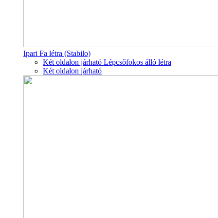
Ipari Fa létra (Stabilo)
Két oldalon járható Lépcsőfokos álló létra
Két oldalon járható