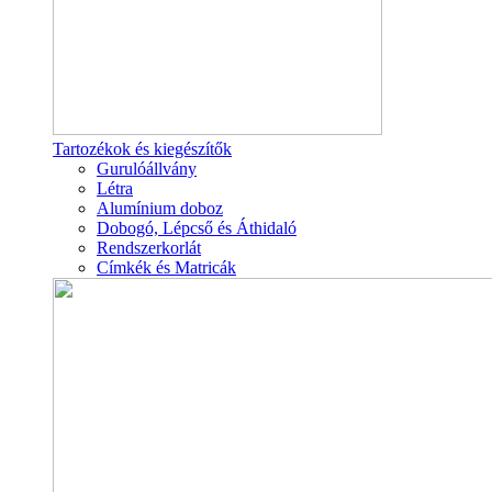
Tartozékok és kiegészítők
Gurulóállvány
Létra
Alumínium doboz
Dobogó, Lépcső és Áthidaló
Rendszerkorlát
Címkék és Matricák