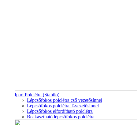
Ipari Polclétra (Stabilo)
Lépcsőfokos polclétra cső vezetősínnel
Lépcsőfokos polclétra T-vezetősínnel
Lépcsőfokos elfordítható polclétra
Beakasztható lépcsőfokos polclétra