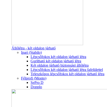
Állólétra - két oldalon járható
Ipari (Stabilo)
Lépcsőfokos két oldalon járható létra
Gurítható két oldalon járható létra
Két oldalon járható biztonsági állólétra
Lépcsőfokos két oldalon járható létra fafelülettel
Teleszkópos lépcsőfokos két oldalon járható létra
Félprofi (Monto)
SePro D
Dopplo