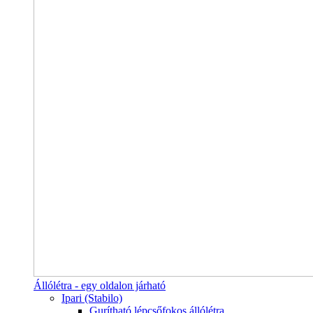
Állólétra - egy oldalon járható
Ipari (Stabilo)
Gurítható lépcsőfokos állólétra