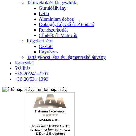
Tartozékok és kiegészítők
Gurulóállvány
Létra
Alumínium doboz
Dobogó, Lépcső és Áthidaló
Rendszerkorlát
Címkék és Matricák
Rögzített létra
Osztott
Egyrészes
Tartálykocsi létra és Jégmentesítő állvány
Kapcsolat
Szállítás
+36-20/241-2105
+36-20/531-1390