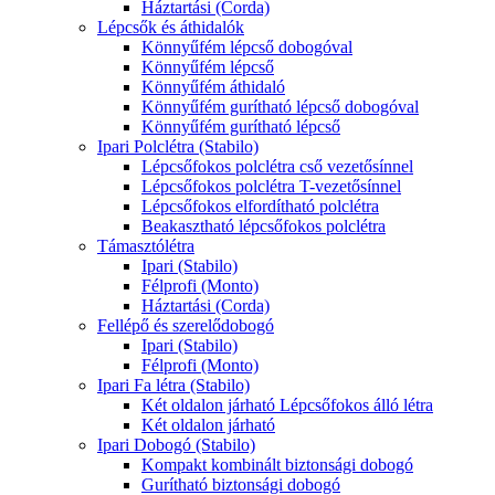
Háztartási (Corda)
Lépcsők és áthidalók
Könnyűfém lépcső dobogóval
Könnyűfém lépcső
Könnyűfém áthidaló
Könnyűfém gurítható lépcső dobogóval
Könnyűfém gurítható lépcső
Ipari Polclétra (Stabilo)
Lépcsőfokos polclétra cső vezetősínnel
Lépcsőfokos polclétra T-vezetősínnel
Lépcsőfokos elfordítható polclétra
Beakasztható lépcsőfokos polclétra
Támasztólétra
Ipari (Stabilo)
Félprofi (Monto)
Háztartási (Corda)
Fellépő és szerelődobogó
Ipari (Stabilo)
Félprofi (Monto)
Ipari Fa létra (Stabilo)
Két oldalon járható Lépcsőfokos álló létra
Két oldalon járható
Ipari Dobogó (Stabilo)
Kompakt kombinált biztonsági dobogó
Gurítható biztonsági dobogó