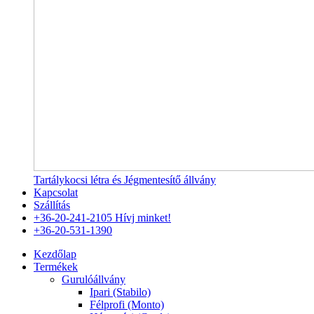
Tartálykocsi létra és Jégmentesítő állvány
Kapcsolat
Szállítás
+36-20-241-2105
Hívj minket!
+36-20-531-1390
Kezdőlap
Termékek
Gurulóállvány
Ipari (Stabilo)
Félprofi (Monto)