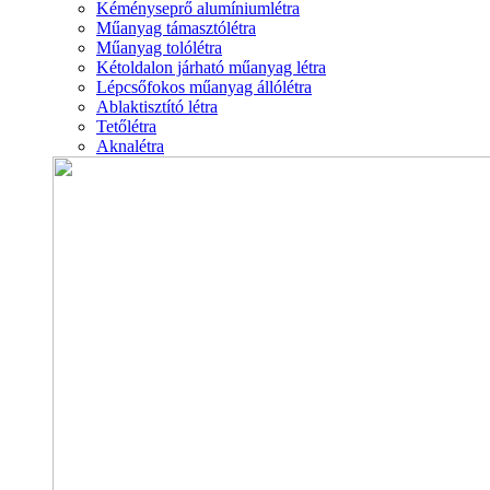
Kéményseprő alumíniumlétra
Műanyag támasztólétra
Műanyag tolólétra
Kétoldalon járható műanyag létra
Lépcsőfokos műanyag állólétra
Ablaktisztító létra
Tetőlétra
Aknalétra