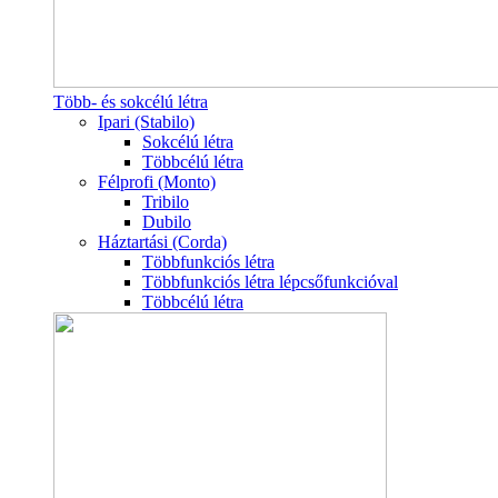
Több- és sokcélú létra
Ipari (Stabilo)
Sokcélú létra
Többcélú létra
Félprofi (Monto)
Tribilo
Dubilo
Háztartási (Corda)
Többfunkciós létra
Többfunkciós létra lépcsőfunkcióval
Többcélú létra