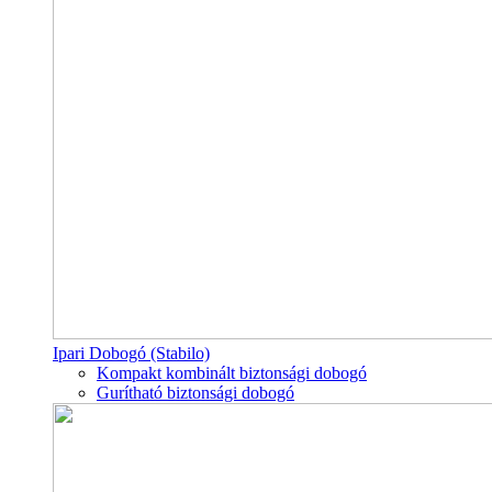
Ipari Dobogó (Stabilo)
Kompakt kombinált biztonsági dobogó
Gurítható biztonsági dobogó