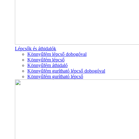
Lépcsők és áthidalók
Könnyűfém lépcső dobogóval
Könnyűfém lépcső
Könnyűfém áthidaló
Könnyűfém gurítható lépcső dobogóval
Könnyűfém gurítható lépcső