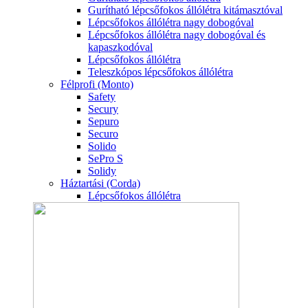
Gurítható lépcsőfokos állólétra kitámasztóval
Lépcsőfokos állólétra nagy dobogóval
Lépcsőfokos állólétra nagy dobogóval és
kapaszkodóval
Lépcsőfokos állólétra
Teleszkópos lépcsőfokos állólétra
Félprofi (Monto)
Safety
Secury
Sepuro
Securo
Solido
SePro S
Solidy
Háztartási (Corda)
Lépcsőfokos állólétra