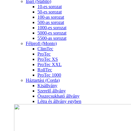
Ipari (Stabilo)
10-es sorozat
50-es sorozat
100-as sorozat
500-as sorozat
1000-es sorozat
5000-es sorozat
5500-as sorozat
Félprofi (Monto)
ClimTec
ProTec
ProTec XS
ProTec XXL
RollTec
ProTec 1000
Háztartási (Corda)
Kisállvány
Szerelő állvány
Összecsukható állvány
Létra és állvány egyben