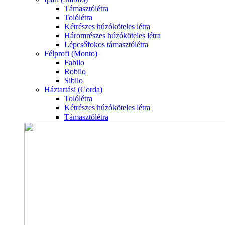
Támasztólétra
Tolólétra
Kétrészes húzóköteles létra
Háromrészes húzóköteles létra
Lépcsőfokos támasztólétra
Félprofi (Monto)
Fabilo
Robilo
Sibilo
Háztartási (Corda)
Tolólétra
Kétrészes húzóköteles létra
Támasztólétra