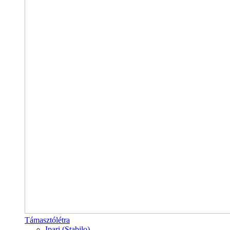
Támasztólétra
Ipari (Stabilo)