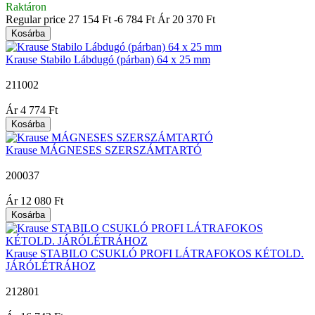
Raktáron
Regular price
27 154 Ft
-6 784 Ft
Ár
20 370 Ft
Kosárba
Krause Stabilo Lábdugó (párban) 64 x 25 mm
211002
|
Ár
4 774 Ft
Kosárba
Krause MÁGNESES SZERSZÁMTARTÓ
200037
|
Ár
12 080 Ft
Kosárba
Krause STABILO CSUKLÓ PROFI LÁTRAFOKOS KÉTOLD.
JÁRÓLÉTRÁHOZ
212801
|