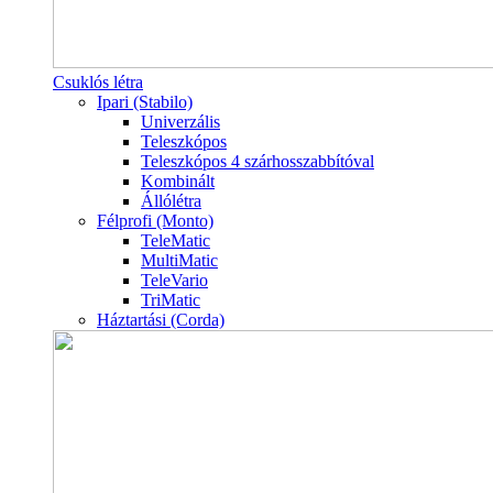
Csuklós létra
Ipari (Stabilo)
Univerzális
Teleszkópos
Teleszkópos 4 szárhosszabbítóval
Kombinált
Állólétra
Félprofi (Monto)
TeleMatic
MultiMatic
TeleVario
TriMatic
Háztartási (Corda)