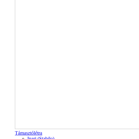
Támasztólétra
Ipari (Stabilo)