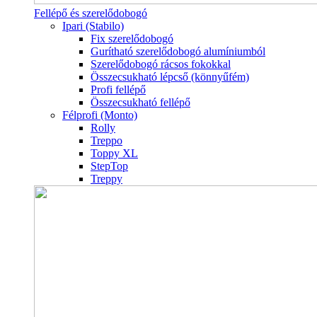
Fellépő és szerelődobogó
Ipari (Stabilo)
Fix szerelődobogó
Gurítható szerelődobogó alumíniumból
Szerelődobogó rácsos fokokkal
Összecsukható lépcső (könnyűfém)
Profi fellépő
Összecsukható fellépő
Félprofi (Monto)
Rolly
Treppo
Toppy XL
StepTop
Treppy