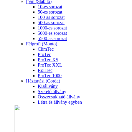
Ipari (Stabilo)
10-es sorozat
50-es sorozat
100-as sorozat
500-as sorozat
1000-es sorozat
5000-es sorozat
5500-as sorozat
Félprofi (Monto)
ClimTec
ProTec
ProTec XS
ProTec XXL
RollTec
ProTec 1000
Háztartási (Corda)
Kisállvány
Szerelő állvány
Összecsukható állvány
Létra és állvány egyben