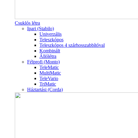
Csuklós létra
Ipari (Stabilo)
Univerzális
Teleszkópos
Teleszkópos 4 szárhosszabbítóval
Kombinált
Állólétra
Félprofi (Monto)
TeleMatic
MultiMatic
TeleVario
TriMatic
Háztartási (Corda)