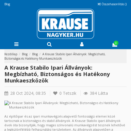
Blog
Összehasonlítás (
)
0
Kezdőlap
Blog
Blog
A Krause Stabilo Ipari Állványok: Megbízható,
Biztonságos és Hatékony Munkaeszközök
A Krause Stabilo Ipari Állványok:
Megbízható, Biztonságos és Hatékony
Munkaeszközök
28 Oct 2024, 08:35
0
Tetszik
384 Látta
Az építőipar és az ipari munkavégzés alapvető fontosságú elemei közé
tartoznak a biztonságos és stabil állványok. A Krause Stabilo ipari állványok
évek óta bizonyítják, hogy magas színvonalú munkavégzést tesznek lehetővé
a legkülönfélébb felhasználási területeken. Az állványok alapvetően a