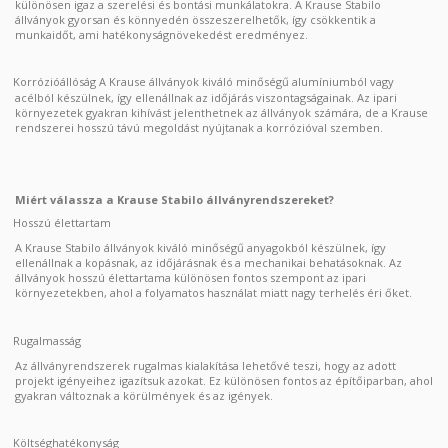
különösen igaz a szerelési és bontási munkálatokra. A Krause Stabilo
állványok gyorsan és könnyedén összeszerelhetők, így csökkentik a
munkaidőt, ami hatékonyságnövekedést eredményez.
Korrózióállóság A Krause állványok kiváló minőségű alumíniumból vagy
acélból készülnek, így ellenállnak az időjárás viszontagságainak. Az ipari
környezetek gyakran kihívást jelenthetnek az állványok számára, de a Krause
rendszerei hosszú távú megoldást nyújtanak a korrózióval szemben.
Miért válassza a Krause Stabilo állványrendszereket?
Hosszú élettartam
A Krause Stabilo állványok kiváló minőségű anyagokból készülnek, így
ellenállnak a kopásnak, az időjárásnak és a mechanikai behatásoknak. Az
állványok hosszú élettartama különösen fontos szempont az ipari
környezetekben, ahol a folyamatos használat miatt nagy terhelés éri őket.
Rugalmasság
Az állványrendszerek rugalmas kialakítása lehetővé teszi, hogy az adott
projekt igényeihez igazítsuk azokat. Ez különösen fontos az építőiparban, ahol
gyakran változnak a körülmények és az igények.
Költséghatékonyság