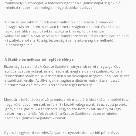
munkahelyi biztonságot, a hatékonyságot és a rugalmasságot segítik elő,
mindezt modern technológiai megoldásokkal ötvözve.
A Krause név több mint 100 éves múltra tekint vissza az állvány- és
létragyártás területén. A vállalat Németországban alapított, és azóta is a
legkorszerűbb megoldásokkal szolgálja ki az építőipari és ipari
vállalkozásokat. A Krause Stabilo állványrendszerei kifejezetten ipari célokra
készültek, ahol a tartósság, biztonság és a hatékonyság kiemelkedő
jelentőséggel bír.
A Stabilo termékcsalád legfőbb előnyei
Biztonság és stabilitás A Krause Stabilo állványrendszerei a legszigorúbb
európai szabványoknak és előírásoknak megfelelően készülnek. Az ipari
felhasználás során nélkülözhetetlen a biztos alapok megléte, és a Krause ezt
a stabilitást kínálja. Az állványok anyaghasználata és kialakítása a hosszú
élettartamot és a maximális terhelhetőséget biztosítja.
Moduláris felépítés Az állványrendszerek moduláris kialakítása lehetővé teszi,
hogy különböző méretek és formák között válogassunk, és az adott projekt
igényeihez igazítsuk a rendszert. Legyen szó homlokzati állványról vagy
beltéri karbantartási feladatokról, a Krause Stabilo rendszerei minden
esetben rugalmas megoldást kínálnak.
Gyors és egyszerű szerelés Az ipari környezetekben az idő pénz, és ez