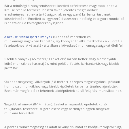
Bár a minőségi állványrendszerek kezdeti befektetése magasabb lehet, a
Krause Stabilo termékei hosszú távon jelentős megtakarítást
eredményezhetnek a tartósságuknak és egyszerű karbantartásuknak
köszönhetően. Emellett az egyszerű összeszerelhetőség és a gyors munkaidő
is hozzájárul a költséghatékonysághoz.
A Krause Stabilo ipari állványok
különböző méretben és
munkamagasságokban kaphatók, így könnyedén alkalmazkodnak a különféle
feladatokhoz. A választék általában a következő munkamagasságokat öleli fel:
Kisebb állványok (3-5 méter): Ezeket elsősorban beltéri vagy alacsonyabb
külső munkákhoz használják, mint például festés, karbantartás vagy kisebb
javítások.
Közepes magasságú állványok (5-8 méter): Közepes magasságoknál, például
homlokzati munkákhoz vagy kisebb épületek karbantartásához ajánlottak.
Ezek már megfelelőek lehetnek lakóépületek külső felújítási munkálataihoz.
Nagyobb állványok (8-14 méter): Ezeket a magasabb épületek külső
felújítására, festésére, szigetelésére vagy bármilyen egyéb magaslati
munkára tervezték.
A pontos munkamagasság az adott állvány típusától és konfigurációjától függ,