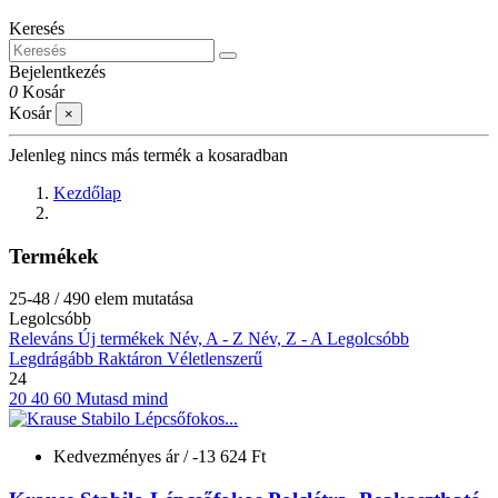
Keresés
Bejelentkezés
0
Kosár
Kosár
×
Jelenleg nincs más termék a kosaradban
Kezdőlap
Termékek
25-48 / 490 elem mutatása
Legolcsóbb
Releváns
Új termékek
Név, A - Z
Név, Z - A
Legolcsóbb
Legdrágább
Raktáron
Véletlenszerű
24
20
40
60
Mutasd mind
Kedvezményes ár
/ -13 624 Ft