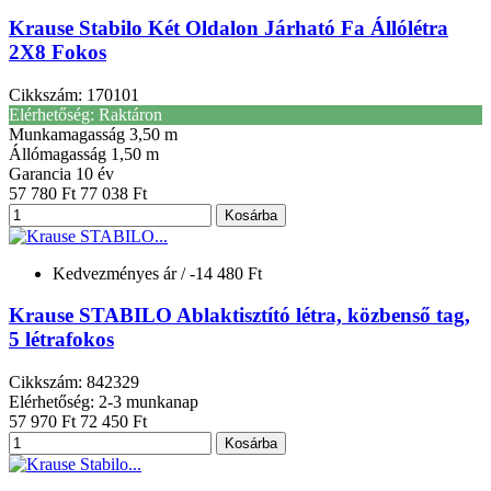
Krause Stabilo Két Oldalon Járható Fa Állólétra
2X8 Fokos
Cikkszám: 170101
Elérhetőség: Raktáron
Munkamagasság
3,50 m
Állómagasság
1,50 m
Garancia
10 év
57 780 Ft
77 038 Ft
Kosárba
Kedvezményes ár
/ -14 480 Ft
Krause STABILO Ablaktisztító létra, közbenső tag,
5 létrafokos
Cikkszám: 842329
Elérhetőség: 2-3 munkanap
57 970 Ft
72 450 Ft
Kosárba