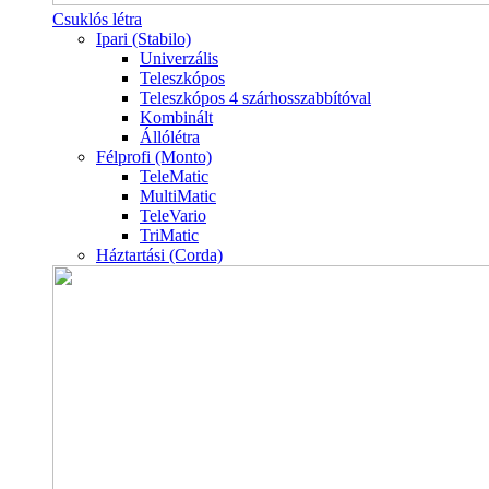
Csuklós létra
Ipari (Stabilo)
Univerzális
Teleszkópos
Teleszkópos 4 szárhosszabbítóval
Kombinált
Állólétra
Félprofi (Monto)
TeleMatic
MultiMatic
TeleVario
TriMatic
Háztartási (Corda)