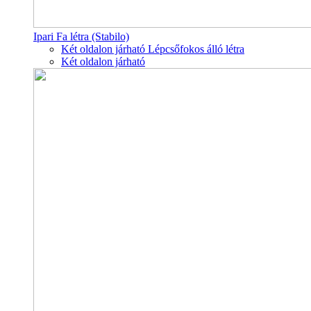
Ipari Fa létra (Stabilo)
Két oldalon járható Lépcsőfokos álló létra
Két oldalon járható