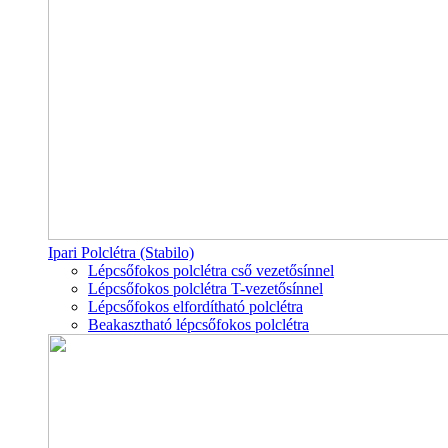
Ipari Polclétra (Stabilo)
Lépcsőfokos polclétra cső vezetősínnel
Lépcsőfokos polclétra T-vezetősínnel
Lépcsőfokos elfordítható polclétra
Beakasztható lépcsőfokos polclétra