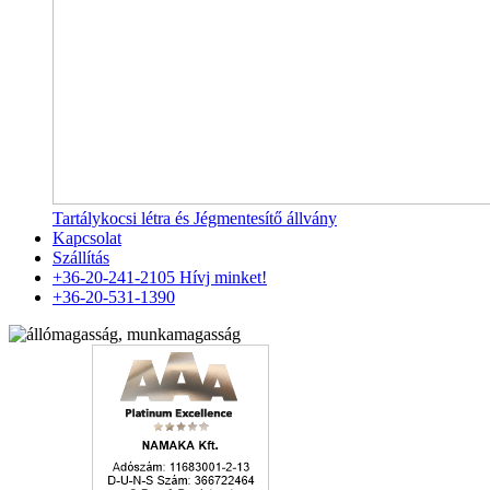
Tartálykocsi létra és Jégmentesítő állvány
Kapcsolat
Szállítás
+36-20-241-2105
Hívj minket!
+36-20-531-1390