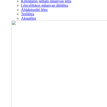
Kétoldalon járható műanyag létra
Lépcsőfokos műanyag állólétra
Ablaktisztító létra
Tetőlétra
Aknalétra