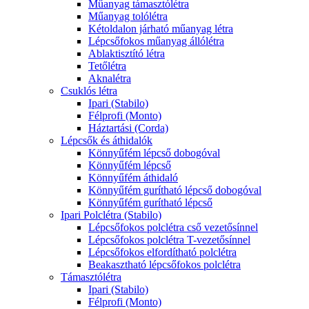
Műanyag támasztólétra
Műanyag tolólétra
Kétoldalon járható műanyag létra
Lépcsőfokos műanyag állólétra
Ablaktisztító létra
Tetőlétra
Aknalétra
Csuklós létra
Ipari (Stabilo)
Félprofi (Monto)
Háztartási (Corda)
Lépcsők és áthidalók
Könnyűfém lépcső dobogóval
Könnyűfém lépcső
Könnyűfém áthidaló
Könnyűfém gurítható lépcső dobogóval
Könnyűfém gurítható lépcső
Ipari Polclétra (Stabilo)
Lépcsőfokos polclétra cső vezetősínnel
Lépcsőfokos polclétra T-vezetősínnel
Lépcsőfokos elfordítható polclétra
Beakasztható lépcsőfokos polclétra
Támasztólétra
Ipari (Stabilo)
Félprofi (Monto)