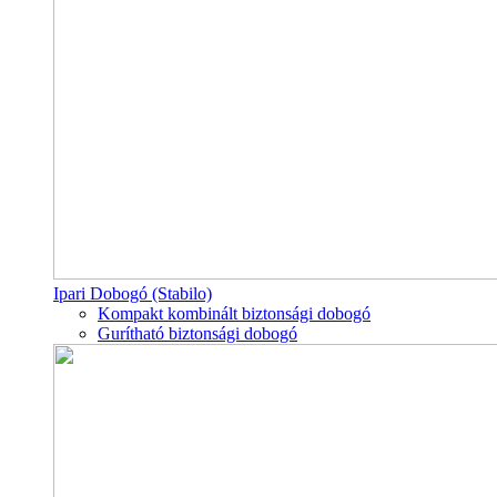
Ipari Dobogó (Stabilo)
Kompakt kombinált biztonsági dobogó
Gurítható biztonsági dobogó