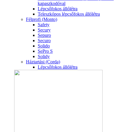
kapaszkodóval
Lépcsőfokos állólétra
Teleszkópos lépcsőfokos állólétra
Félprofi (Monto)
Safety
Secury
Sepuro
Securo
Solido
SePro S
Solidy
Háztartási (Corda)
Lépcsőfokos állólétra