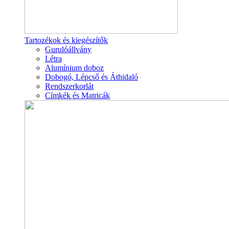
Tartozékok és kiegészítők
Gurulóállvány
Létra
Alumínium doboz
Dobogó, Lépcső és Áthidaló
Rendszerkorlát
Címkék és Matricák