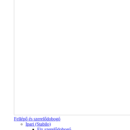
Fellépő és szerelődobogó
Ipari (Stabilo)
Fix szerelődobogó