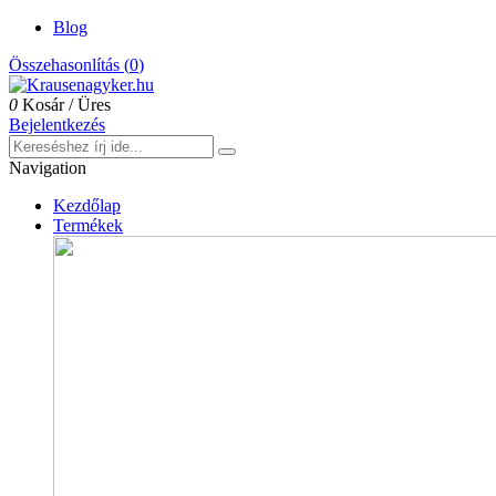
Blog
Összehasonlítás (
0
)
0
Kosár
/
Üres
Bejelentkezés
Navigation
Kezdőlap
Termékek