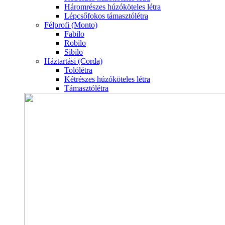
Háromrészes húzóköteles létra
Lépcsőfokos támasztólétra
Félprofi (Monto)
Fabilo
Robilo
Sibilo
Háztartási (Corda)
Tolólétra
Kétrészes húzóköteles létra
Támasztólétra