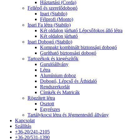
Háztartási (Corda)
Fellépő és szerelődobogó
Ipari (Stabilo)
Félprofi (Monto)
Ipari Fa létra (Stabilo)
Két oldalon járható Lépcsőfokos álló létra
Két oldalon járható
Ipari Dobogó (Stabilo)
Kompakt kombinált biztonsági dobogó
Gurítható biztonsági dobogó
Tartozékok és kiegészítők
Gurulóállvány
Létra
Alumínium doboz
Dobogó, Lépcső és Áthidaló
Rendszerkorlát
Címkék és Matricák
Rögzített létra
Osztott
Egyrészes
Tartálykocsi létra és Jégmentesítő állvány
Kapcsolat
Szállítás
+36-20/241-2105
+36-20/531-1390