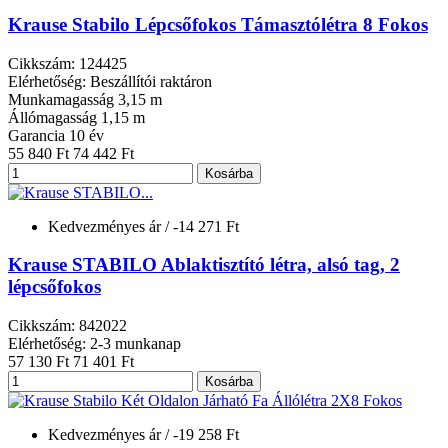
Krause Stabilo Lépcsőfokos Támasztólétra 8 Fokos
Cikkszám: 124425
Elérhetőség: Beszállítói raktáron
Munkamagasság
3,15 m
Állómagasság
1,15 m
Garancia
10 év
55 840 Ft
74 442 Ft
Kosárba
Kedvezményes ár
/ -14 271 Ft
Krause STABILO Ablaktisztító létra, alsó tag, 2
lépcsőfokos
Cikkszám: 842022
Elérhetőség: 2-3 munkanap
57 130 Ft
71 401 Ft
Kosárba
Kedvezményes ár
/ -19 258 Ft