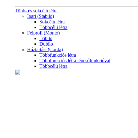
Több- és sokcélú létra
Ipari (Stabilo)
Sokcélú létra
Többcélú létra
Félprofi (Monto)
Tribilo
Dubilo
Háztartási (Corda)
Többfunkciós létra
Többfunkciós létra lépcsőfunkcióval
Többcélú létra