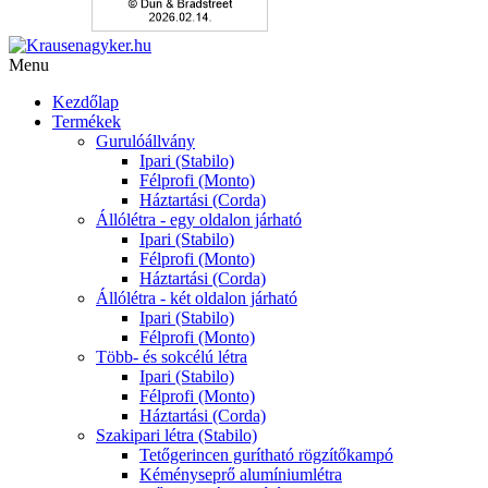
Menu
Kezdőlap
Termékek
Gurulóállvány
Ipari (Stabilo)
Félprofi (Monto)
Háztartási (Corda)
Állólétra - egy oldalon járható
Ipari (Stabilo)
Félprofi (Monto)
Háztartási (Corda)
Állólétra - két oldalon járható
Ipari (Stabilo)
Félprofi (Monto)
Több- és sokcélú létra
Ipari (Stabilo)
Félprofi (Monto)
Háztartási (Corda)
Szakipari létra (Stabilo)
Tetőgerincen gurítható rögzítőkampó
Kéményseprő alumíniumlétra