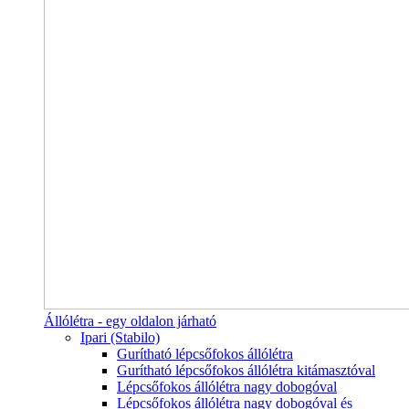
Állólétra - egy oldalon járható
Ipari (Stabilo)
Gurítható lépcsőfokos állólétra
Gurítható lépcsőfokos állólétra kitámasztóval
Lépcsőfokos állólétra nagy dobogóval
Lépcsőfokos állólétra nagy dobogóval és