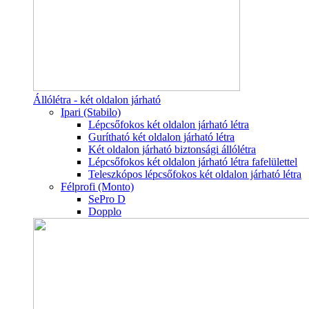
Állólétra - két oldalon járható
Ipari (Stabilo)
Lépcsőfokos két oldalon járható létra
Gurítható két oldalon járható létra
Két oldalon járható biztonsági állólétra
Lépcsőfokos két oldalon járható létra fafelülettel
Teleszkópos lépcsőfokos két oldalon járható létra
Félprofi (Monto)
SePro D
Dopplo