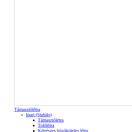
Támasztólétra
Ipari (Stabilo)
Támasztólétra
Tolólétra
Kétrészes húzóköteles létra