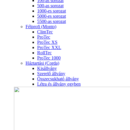
100-as sorozat
500-as sorozat
1000-es sorozat
5000-es sorozat
5500-as sorozat
Félprofi (Monto)
ClimTec
ProTec
ProTec XS
ProTec XXL
RollTec
ProTec 1000
Háztartási (Corda)
Kisállvány
Szerelő állvány
Összecsukható állvány
Létra és állvány egyben