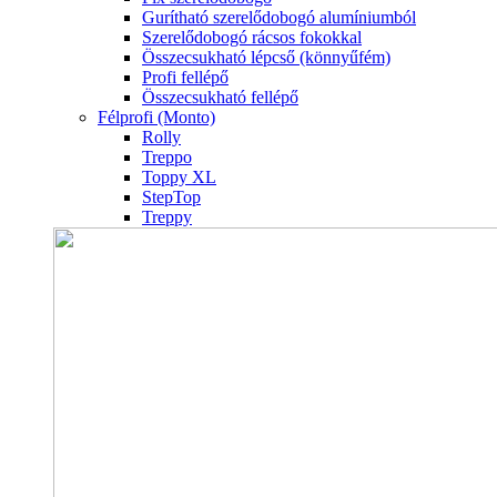
Gurítható szerelődobogó alumíniumból
Szerelődobogó rácsos fokokkal
Összecsukható lépcső (könnyűfém)
Profi fellépő
Összecsukható fellépő
Félprofi (Monto)
Rolly
Treppo
Toppy XL
StepTop
Treppy