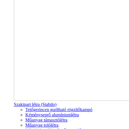
Szakipari létra (Stabilo)
Tetőgerincen gurítható rögzítőkampó
Kéményseprő alumíniumlétra
Műanyag támasztólétra
Műanyag tolólétra