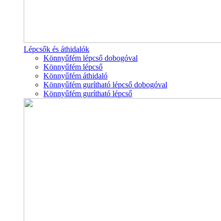
Lépcsők és áthidalók
Könnyűfém lépcső dobogóval
Könnyűfém lépcső
Könnyűfém áthidaló
Könnyűfém gurítható lépcső dobogóval
Könnyűfém gurítható lépcső